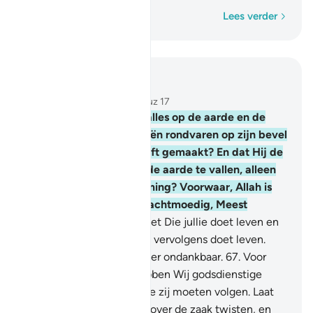
Woord voor woord
Lees verder
Lees in context
Hoofdstuk 22, Pagina 340, Juz 17
65
.
Zie jij niet dat Allah alles op de aarde en de
schepen die over de zeeën rondvaren op zijn bevel
aan jullie dienstbaar heeft gemaakt? En dat Hij de
hemelen weerhoudt op de aarde te vallen, alleen
maar door Zijn toestemming? Voorwaar, Allah is
voor de mensen zeker Zachtmoedig, Meest
Bamhartig.
66
.
En Hij is het Die jullie doet leven en
dan doet sterven en jullie vervolgens doet leven.
Voorwaar, de mens is zeker ondankbaar.
67
.
Voor
iedere gemeenschap hebben Wij godsdienstige
gebruiken vastgesteld, die zij moeten volgen. Laat
hen daarom niet met jou over de zaak twisten, en