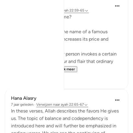
Sherene Mansor
5 jaar geleden
·
Verwijzen naar
ayah 22:59-65
Branding. What is in a name?
When a product carries the name of a famous
person, it exponentially increases its price and
perceived value.
The name of that popular person invokes a certain
lifestyle; a certain glamour and flair that ordinary
people want to ha...
Bekijk meer
9
4
Hana Alasry
7 jaar geleden
·
Verwijzen naar
ayah 22:65-67
In these verses, Allah describes the favors He gives
us. The topic of balance and codependency is
introduced here and will further be emphasized in