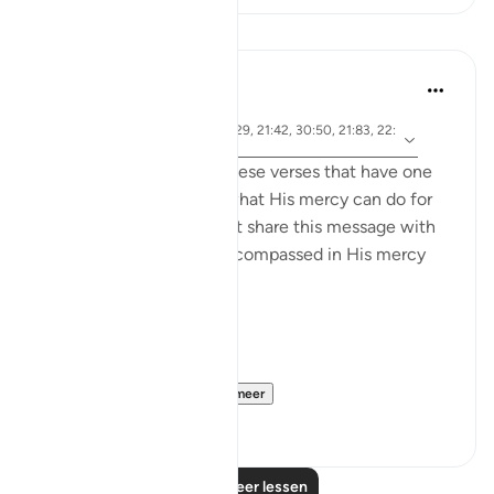
Lessen
Samia Mubarak
5 jaar geleden
·
Verwijzen
ayah 17:66, 67:19, 67:29, 21:42, 30:50, 21:83, 22:
naar
65, 42:28, 19:87
I recently came across these verses that have one
common denominator: what His mercy can do for
us, and I couldn’t help but share this message with
the world. May we be encompassed in His mercy
wherever we go. Ameen.
Allah's Mercy رحمة الله
Removes afflicti...
Bekijk meer
28
1
Lees meer lessen