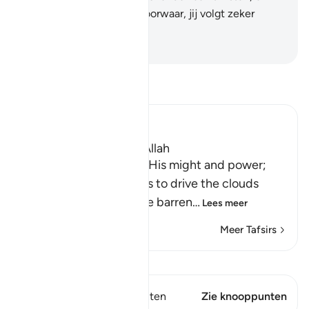
roep op tot jouw Heer: voorwaar, jij volgt zeker
rechte Leiding.
-
Sofian S. Siregar
Lees Tafsir
Ibn Kathir (Abridged)
Signs of the Power of Allah
This is a further sign of His might and power;
that he sends the winds to drive the clouds
which deliver rain to the barren
…
Lees meer
Meer Tafsirs
Bekijk Qiraat
Dit vers heeft 1 Knooppunten
Zie knooppunten