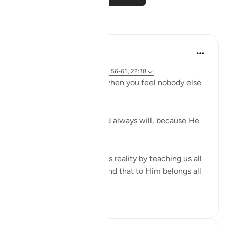
Reflecties
R. Ebied
4 jaar geleden
·
Verwijzen naar
ayah 22:73-74, 22:56-65, 22:38
Who defends you even when you feel nobody else
in 'power' can or will?
God does, always has and always will, because He
has all the power.
Verses 56-65 reaffirm this reality by teaching us all
about Allah's attributes and that to Him belongs all
that is in...
Bekijk meer
14
5