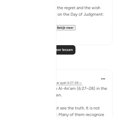
Allah ﷻ mentioned to us the regret and the wish
the disbelievers will have on the Day of Judgment:
وَلَو تَرى إِذ وُقِفوا عَلَى ال...
Bekijk meer
25
2
Lees meer lessen
Reflecties
aira Fatima
24 weken geleden
·
Verwijzen naar
ayah 6:27-28
While reflecting on Surah Al-An’am (6:27–28) in the
Qur’an, I was deeply shaken.
It is not that people do not see the truth. It is not
that the signs are unclear. Many of them recognize