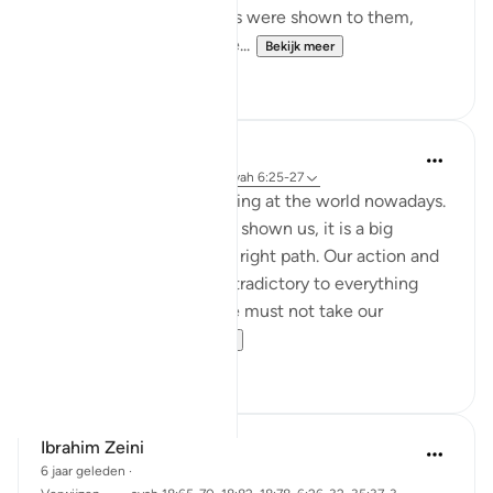
the truth. Even if miracles were shown to them,
even if they were returne...
Bekijk meer
1
0
Nadrah
5 jaar geleden
·
Verwijzen naar
ayah 6:25-27
It is very concerning looking at the world nowadays.
With every sign Allah has shown us, it is a big
reminder to return to the right path. Our action and
words should not be contradictory to everything
Allah said in al-Quran. We must not take our
favourite par...
Bekijk meer
2
0
Ibrahim Zeini
6 jaar geleden
·