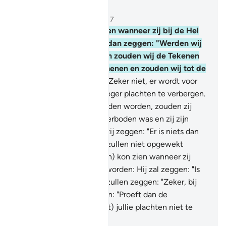
Lees in context
Hoofdstuk 6, Pagina 130, Juz 7
27
.
En als jij (hen) kon zien wanneer zij bij de Hel
geplaatst worden en zij dan zeggen: "Werden wij
maar teruggebracht, dan zouden wij de Tekenen
van onze Heer niet loochenen en zouden wij tot de
gelovigen behoren."
28
.
Zeker niet, er wordt voor
hen zichtbaar wat zij vroeger plachten te verbergen.
Als zij teruggebracht zouden worden, zouden zij
weer herhalen wat hen verboden was en zij zijn
zeker leugenaars.
29
.
En zij zeggen: "Er is niets dan
ons huidige leven en wij zullen niet opgewekt
worden."
30
.
En als jij (hen) kon zien wanneer zij
voor hun Heer gebracht worden: Hij zal zeggen: "Is
dit niet de Waarheid? zij zullen zeggen: "Zeker, bij
onze Heer." Hij zal zeggen: "Proeft dan de
bestraffing vanwege (wat) jullie plachten niet te
geloven."