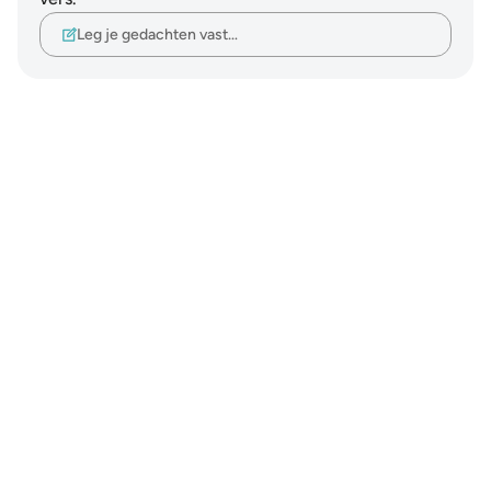
Leg je gedachten vast…
Notes
placeholders
close