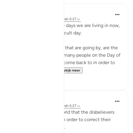
Abu Bakr Zoud
4 jaar geleden
·
Verwijzen naar
ayah 6:27
Don't complain about the days we are living in now,
even if they are dark difficult day.
These hours and minutes that are going by, are the
same hours and minutes many people on the Day of
Judgment would beg to come back to in order to
correct their relation...
Bekijk meer
36
2
Abu Bakr Zoud
5 jaar geleden
·
Verwijzen naar
ayah 6:27
We are now living in a world that the disbelievers
would wish to return to in order to correct their
relationship with Allah ﷻ.