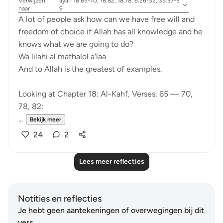
Verwijzen
ayah 18:65-70, 18:82, 18:78, 6:26-32, 35:37-3
naar
9
A lot of people ask how can we have free will and
freedom of choice if Allah has all knowledge and he
knows what we are going to do?
Wa lilahi al mathalol a'laa
And to Allah is the greatest of examples.
Looking at Chapter 18: Al-Kahf, Verses: 65 — 70,
78, 82:
...
Bekijk meer
24
2
Lees meer reflecties
Notities en reflecties
Je hebt geen aantekeningen of overwegingen bij dit
vers.