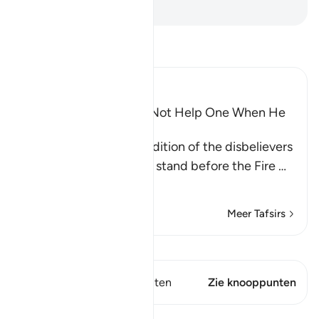
-
Sofian S. Siregar
Lees Tafsir
Ibn Kathir (Abridged)
Wishes and Hopes Do Not Help One When He
Sees the Torment
Allah mentions the condition of the disbelievers
when they are made to stand before the Fire
…
Lees meer
Meer Tafsirs
Bekijk Qiraat
Dit vers heeft 1 Knooppunten
Zie knooppunten
Lessen