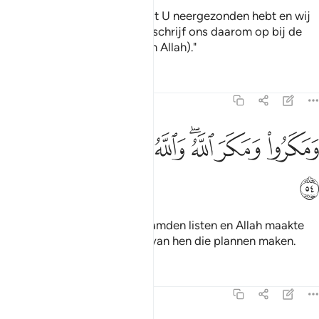
Onze Heer, wij geloven in wat U neergezonden hebt en wij
volgen de Boodschapper en schrijf ons daarom op bij de
getuigen (van de Eenheid van Allah)."
Tafseers
Lessen
Reflecties
3:54
ﱋ
ﱌ
ﱍﱎ
ﱏ
مكروا ومكر الله والله خير الماكرين ٥٤
ﱐ
ﱑ
َمَكَرُوا۟ وَمَكَرَ ٱللَّهُ ۖ وَٱللَّهُ خَيْرُ ٱلْمَـٰكِرِينَ ٥٤
ﱒ
En zji (de ongelovigen) beraamden listen en Allah maakte
plannen en Allah is de beste van hen die plannen maken.
Tafseers
Lessen
Reflecties
3:55