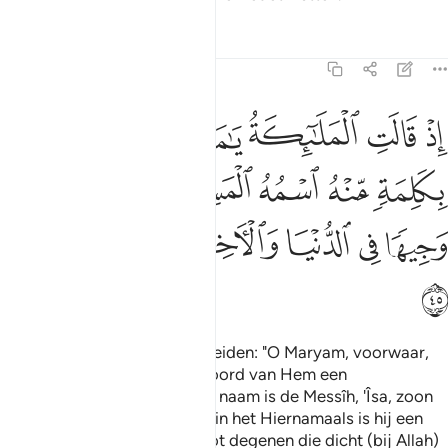
Tafseers
Lessen
Reflecties
3:45
ﲽ
ﲾ
ﲿ
ﳀ
ﳁ
ﳂ
ﳃ
ذ قالت الملايكة يا مريم ان الله يبشرك بكلمة منه اسمه المسيح عيسى اب
ِذْ قَالَتِ ٱلْمَلَـٰٓئِكَةُ يَـٰمَرْيَمُ إِنَّ ٱللَّهَ يُبَشِّرُكِ بِكَلِمَةٍۢ مِّن
ﳄ
ﳅ
ﳆ
ﳇ
ﳈ
ﳉ
ﳊ
ﳋ
ﳌ
ﳍ
ﳎ
ﳏ
ﳐ
ﳑ
(Gedenkt) toen de Engelen zeiden: "O Maryam, voorwaar,
Allah kondigt jou met een Woord van Hem een
verheugende tijding aan: zjin naam is de Messîh, 'Îsa, zoon
van Maria, in deze wereld en in het Hiernamaals is hij een
man van eer en hij behoort tot degenen die dicht (bij Allah)