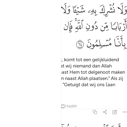
ﱧ
ﱨ
ﱩ
ﱪ
ﱫ
ﱬ
ﱭ
ﱮ
ﱯ
ﱰ
ﱱ
ﱲﱳ
ﱴ
ﱵ
ﱶ
ﱷ
ﱸ
ﱹ
ﱺ
Zeg: "O Lieden van de Schrift, komt tot een gelijkluidend
woord tussen ons en jullie: dat wij niemand dan Allah
aanbidden en dat wij niets naast Hem tot delgenoot maken
en dat wij elkaar niet als heren naast Allah plaatsen." Als zij
zich dan afwenden, zegt dan: "Getuigt dat wij ons (aan
Allah) overgegeven hebben."
Tafseers
Lessen
Reflecties
Hadith
3:65
ا اهل الكتاب لم تحاجون في ابراهيم وما انزلت التوراة والانجيل الا من بعد