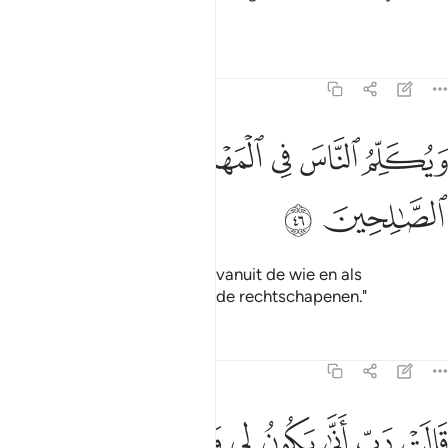
staan.
Tafseers
Lessen
Reflecties
3:46
ﱁ
ﱂ
ﱃ
ﱄ
يكلم الناس في المهد وكهلا ومن الصالحين ٤٦
ﱅ
ﱆ
َيُكَلِّمُ ٱلنَّاسَ فِى ٱلْمَهْدِ وَكَهْلًۭا وَمِنَ ٱلصَّـٰلِحِينَ ٤٦
ﱇ
ﱈ
En hij spreekt tot de mensen vanuit de wie en als
volwassene en hij behort tot de rechtschapenen."
Tafseers
Lessen
Reflecties
3:47
ﱉ
ﱊ
ﱋ
ﱌ
ﱍ
ﱎ
ﱏ
ﱐ
الت رب انى يكون لي ولد ولم يمسسني بشر قال كذالك الله يخلق ما يشا
َالَتْ رَبِّ أَنَّىٰ يَكُونُ لِى وَلَدٌۭ وَلَمْ يَمْسَسْنِى بَشَرٌۭ ۖ قَالَ كَذَٰلِكِ ٱللَّهُ يَخْلُقُ مَا يَشَا