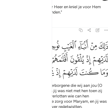
O Maryam, gerhoorzaam jour Heer en kniel je voor Hem
neer en buig je met de buigenden."
Tafseers
Lessen
Reflecties
3:44
ﲧ
ﲨ
ﲩ
ﲪ
ﲫ
ﲬﲭ
ﲮ
ﲯ
الك من انباء الغيب نوحيه اليك وما كنت لديهم اذ يلقون اقلامهم ايهم ي
َٰلِكَ مِنْ أَنۢبَآءِ ٱلْغَيْبِ نُوحِيهِ إِلَيْكَ ۚ وَمَا كُنتَ لَدَيْهِمْ إِذْ يُلْقُونَ أَقْلَـٰمَهُمْ أَيُّهُمْ 
ﲰ
ﲱ
ﲲ
ﲳ
ﲴ
ﲵ
ﲶ
ﲷ
ﲸ
ﲹ
ﲺ
ﲻ
ﲼ
Dat zijn berichten over het verborgene die wij aan jou (O
Moehammad) mededelen. En jij was niet met hen toen zij
door hun pennen te werpen verlotten wie can hen
verantwoordelijk was voor de zorg voor Maryam, en jij was
ook niet bij hen toen zij hierover redetwistten.