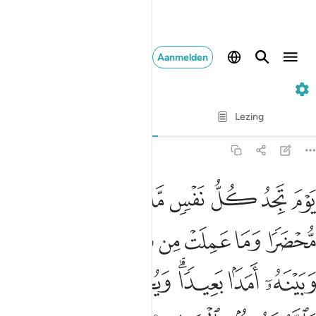
Aanmelden
3. Ali 'Imran
Vers voor vers
Lezing
Vertaling
: Sofian S. Siregar
3:30
ﱁ
ﱂ
ﱃ
ﱄ
ﱅ
ﱆ
ﱇ
ﱈ
وم تجد كل نفس ما عملت من خير محضرا وما عملت من سوء تود لو ان بينها
َوْمَ تَجِدُ كُلُّ نَفْسٍۢ مَّا عَمِلَتْ مِنْ خَيْرٍۢ مُّحْضَرًۭا وَمَا عَمِلَتْ مِن سُوٓءٍۢ تَوَ
ﱉ
ﱊ
ﱋ
ﱌ
ﱍ
ﱎ
ﱏ
ﱐ
ﱑ
ﱒ
ﱓ
ﱔﱕ
ﱖ
ﱗ
ﱘﱙ