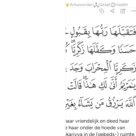
Tafseers
Lessen
Reflecties
Antwoorden
Qiraat
Hadith
3:37
ﲿ
ﳀ
ﳁ
ﳂ
ﳃ
ﳄ
تقبلها ربها بقبول حسن وانبتها نباتا حسنا وكفلها زكريا كلما دخل عليها
َتَقَبَّلَهَا رَبُّهَا بِقَبُولٍ حَسَنٍۢ وَأَنۢبَتَهَا نَبَاتًا حَسَنًۭا وَكَفَّلَهَا زَكَرِيَّا ۖ كُلَّمَا دَخَلَ ع
ﳅ
ﳆ
ﳇﳈ
ﳉ
ﳊ
ﳋ
ﳌ
ﳍ
ﳎ
ﳏ
ﳐﳑ
ﳒ
ﳓ
ﳔ
ﳕ
ﳖﳗ
ﳘ
ﳙ
ﳚ
ﳛ
ﳜﳝ
ﳞ
ﳟ
ﳠ
ﳡ
ﳢ
ﳣ
ﳤ
ﳥ
Toen aanvaardde haar Heer haar vriendelijk en deed haar
goed opgroeien. En Hij stelde haar onder de hoede van
Zakariyya. Iedere keer dat Zakariyya in de (gebeds-) ruimte