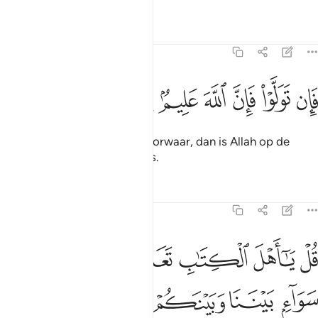
Tafseers
Lessen
Reflecties
3:63
ﱓ
ﱔ
ﱕ
ﱖ
ان تولوا فان الله عليم بالمفسدين ٦٣
ﱗ
ﱘ
ﱙ
َإِن تَوَلَّوْا۟ فَإِنَّ ٱللَّهَ عَلِيمٌۢ بِٱلْمُفْسِدِينَ ٦٣
Als zij zich dan afwenden: voorwaar, dan is Allah op de
hoogte van de verderfzaaiers.
Tafseers
Lessen
Reflecties
3:64
ﱚ
ﱛ
ﱜ
ﱝ
ﱞ
ﱟ
ل يا اهل الكتاب تعالوا الى كلمة سواء بيننا وبينكم الا نعبد الا الله ولا 
ُلْ يَـٰٓأَهْلَ ٱلْكِتَـٰبِ تَعَالَوْا۟ إِلَىٰ كَلِمَةٍۢ سَوَآءٍۭ بَيْنَنَا وَبَيْنَكُمْ أَلَّا نَعْبُ
ﱠ
ﱡ
ﱢ
ﱣ
ﱤ
ﱥ
ﱦ