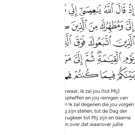
ﱓ
ﱔ
ﱕ
ﱖ
ﱗ
ﱘ
ﱙ
ذ قال الله يا عيسى اني متوفيك ورافعك الي ومطهرك من الذين كفروا وج
ِذْ قَالَ ٱللَّهُ يَـٰعِيسَىٰٓ إِنِّى مُتَوَفِّيكَ وَرَافِعُكَ إِلَىَّ وَمُطَهِّرُكَ مِنَ ٱلَّذِينَ كَفَرُوا۟ وَجَ
ﱚ
ﱛ
ﱜ
ﱝ
ﱞ
ﱟ
ﱠ
ﱡ
ﱢ
ﱣ
ﱤ
ﱥ
ﱦ
ﱧﱨ
ﱩ
ﱪ
ﱫ
ﱬ
ﱭ
ﱮ
ﱯ
ﱰ
ﱱ
ﱲ
En toen Allah zei: "O 'Îsa, voorwaar, Ik zal jou (tot Mij)
nemen en Ik zal jou (tot Mij) opheffen en jou reinigen van
degenen die ongelovig zijn en Ik zal degenen die jou volgen
boven degenen die ongelovig zijn stellen, tot de Dag der
Opstanding. Daarna zal de terugkeer tot Mij zijn en daarna
zal Ik onder jullie rechtspreken over dat waarover jullie
plachten de redetwistten.