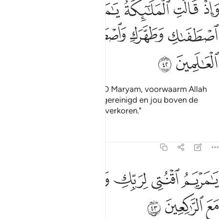
ﲒ
ﲓ
ﲔ
ﲕ
ﲖ
ﲗ
اذ قالت الملايكة يا مريم ان الله اصطفاك وطهرك واصطفاك على نساء ا
َإِذْ قَالَتِ ٱلْمَلَـٰٓئِكَةُ يَـٰمَرْيَمُ إِنَّ ٱللَّهَ ٱصْطَفَىٰكِ وَطَهَّرَكِ وَٱصْطَف
ﲘ
ﲙ
ﲚ
ﲛ
ﲜ
ﲝ
ﲞ
En toen de Engelen zeiden: "O Maryam, voorwaarm Allah
heeft jou uitverkoren en jou gereinigd en jou boven de
vrouwen van de werelden uitverkoren."
Tafseers
Lessen
Reflecties
3:43
ﲟ
ﲠ
ﲡ
ا مريم اقنتي لربك واسجدي واركعي مع الراكعين ٤٣
ﲢ
ﲣ
َـٰمَرْيَمُ ٱقْنُتِى لِرَبِّكِ وَٱسْجُدِى وَٱرْكَعِى مَعَ ٱلرَّٰكِعِينَ ٤٣
ﲤ
ﲥ
ﲦ