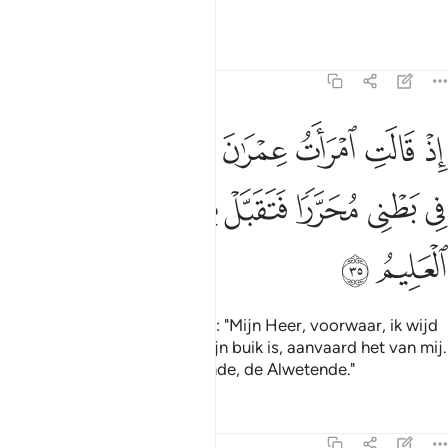
Alwetend.
Tafseers
Lessen
Reflecties
3:35
ﲑ
ﲒ
ﲓ
ﲔ
ﲕ
ﲖ
ﲗ
ﲘ
ﲙ
ذ قالت امرات عمران رب اني نذرت لك ما في بطني محررا فتقبل مني انك
ِذْ قَالَتِ ٱمْرَأَتُ عِمْرَٰنَ رَبِّ إِنِّى نَذَرْتُ لَكَ مَا فِى بَطْنِى مُحَرَّرًۭا فَتَق
ﲚ
ﲛ
ﲜ
ﲝ
ﲞﲟ
ﲠ
ﲡ
ﲢ
ﲣ
ﲤ
Teon de vrouw van 'Imran zei: "Mijn Heer, voorwaar, ik wijd
bij belofte aan U wat er in mijn buik is, aanvaard het van mij.
Voorwaar, U bent de Alhorende, de Alwetende."
Tafseers
Lessen
Reflecties
3:36