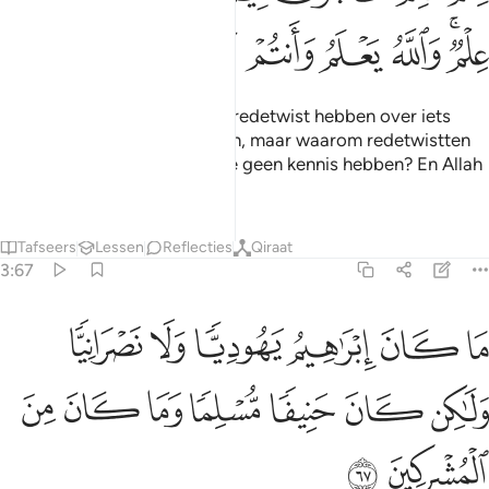
ﲙﲚ
ﲛ
ﲜ
ﲝ
ﲞ
ﲟ
ﲠ
Zo, jullie zijn degenen die geredetwist hebben over iets
waarover jullie kennis hadden, maar waarom redetwistten
jullie over iets waarover jullie geen kennis hebben? En Allah
weet, en jullie weten niet.
Tafseers
Lessen
Reflecties
Qiraat
3:67
ﲡ
ﲢ
ﲣ
ﲤ
ﲥ
ﲦ
ا كان ابراهيم يهوديا ولا نصرانيا ولاكن كان حنيفا مسلما وما كان من ال
َا كَانَ إِبْرَٰهِيمُ يَهُودِيًّۭا وَلَا نَصْرَانِيًّۭا وَلَـٰكِن كَانَ حَن
ﲧ
ﲨ
ﲩ
ﲪ
ﲫ
ﲬ
ﲭ
ﲮ
ﲯ