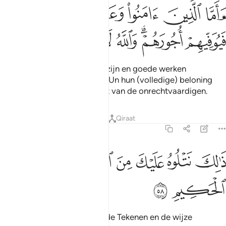
ﲁ
ﲂ
ﲃ
ﲄ
ﲅ
اما الذين امنوا وعملوا الصالحات فيوفيهم اجورهم والله لا يحب الظالمين
َأَمَّا ٱلَّذِينَ ءَامَنُوا۟ وَعَمِلُوا۟ ٱلصَّـٰلِحَـٰتِ فَيُوَفِّيهِمْ أُجُورَهُمْ ۗ وَ
ﲆ
ﲇﲈ
ﲉ
ﲊ
ﲋ
ﲌ
ﲍ
En wat degenen die gelovig zijn en goede werken
verrichten betreft; Allah zal hUn hun (volledige) beloning
schenken, en Allah houdt niet van de onrechtvaardigen.
Tafseers
Lessen
Reflecties
Qiraat
3:58
ﲎ
ﲏ
ﲐ
ﲑ
الك نتلوه عليك من الايات والذكر الحكيم ٥٨
ﲒ
ﲓ
َٰلِكَ نَتْلُوهُ عَلَيْكَ مِنَ ٱلْـَٔايَـٰتِ وَٱلذِّكْرِ ٱلْحَكِيمِ ٥٨
ﲔ
ﲕ
Zo dragen Wij jou voor van de Tekenen en de wijze