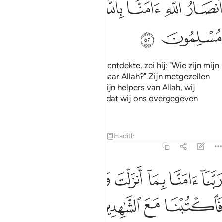
ﳈ
ﳉ
ﳊ
ﳋ
ﳌ
ﳍ
ﳎ
ﳏ
En toen 'Îsa ongeloof bij hen ontdekte, zei hij: "Wie zijn mijn
helpers (op het rechte Pad) naar Allah?" Zijn metgezellen
(Hawâriyyôen) zeiden: "Wij zijn helpers van Allah, wij
geloven in Allah en getuigen dat wij ons overgegeven
hebben.
Tafseers
Lessen
Reflecties
Hadith
3:53
ﱁ
ﱂ
ﱃ
ﱄ
ﱅ
بنا امنا بما انزلت واتبعنا الرسول فاكتبنا مع الشاهدين ٥٣
ﱆ
َبَّنَآ ءَامَنَّا بِمَآ أَنزَلْتَ وَٱتَّبَعْنَا ٱلرَّسُولَ فَٱكْتُبْنَا مَعَ ٱلشَّـٰ
ﱇ
ﱈ
ﱉ
ﱊ