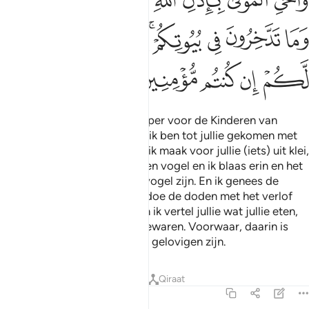
ﲌ
ﲍ
ﲎ
ﲏﲐ
ﲑ
ﲒ
ﲓ
ﲔ
ﲕ
ﲖ
ﲗ
ﲘ
ﲙ
En (hij is) als een Boodschapper voor de Kinderen van
Israël, (die zegt:) "Voorwaar, ik ben tot jullie gekomen met
een Teken van jullie Heer, en ik maak voor jullie (iets) uit klei,
gelijkende op de vorm van een vogel en ik blaas erin en het
zal met verlof van Allah een vogel zijn. En ik genees de
blinden en de leprozen en ik doe de doden met het verlof
van Allah tot leven komen. En ik vertel jullie wat jullie eten,
en wat jullie in jullie huizen bewaren. Voorwaar, daarin is
een Teken voor jullie als jullie gelovigen zijn.
Tafseers
Lessen
Reflecties
Qiraat
3:50