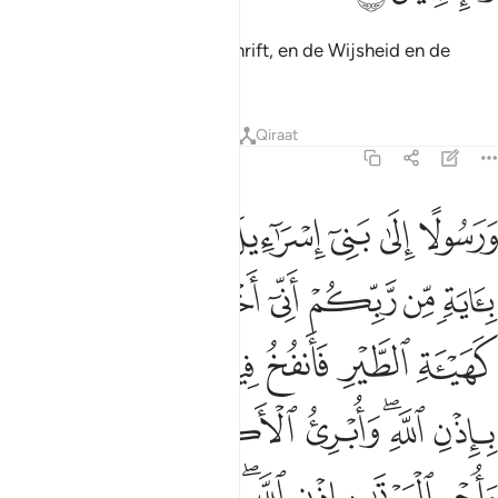
En Hij onderwijst hem de Schrift, en de Wijsheid en de
Taurât en de Indjîl.
Tafseers
Lessen
Reflecties
Qiraat
3:49
ﱩ
ﱪ
ﱫ
ﱬ
ﱭ
ﱮ
ﱯ
رسولا الى بني اسراييل اني قد جيتكم باية من ربكم اني اخلق لكم من الط
َرَسُولًا إِلَىٰ بَنِىٓ إِسْرَٰٓءِيلَ أَنِّى قَدْ جِئْتُكُم بِـَٔايَةٍۢ مِّن رَّبِّكُمْ ۖ أَنِّىٓ أَخْلُقُ 
ﱰ
ﱱ
ﱲ
ﱳ
ﱴ
ﱵ
ﱶ
ﱷ
ﱸ
ﱹ
ﱺ
ﱻ
ﱼ
ﱽ
ﱾ
ﱿﲀ
ﲁ
ﲂ
ﲃ
ﲄ
ﲅ
ﲆ
ﲇﲈ
ﲉ
ﲊ
ﲋ