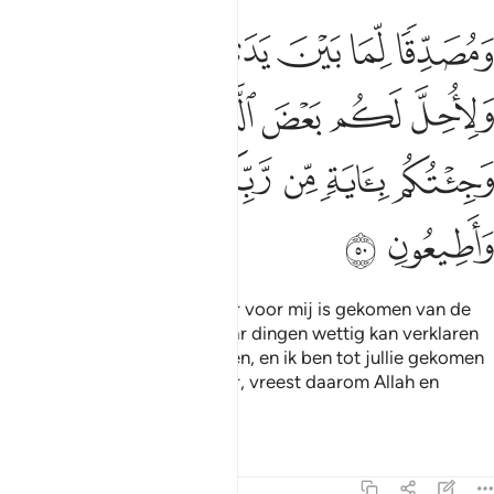
ﲚ
ﲛ
ﲜ
ﲝ
ﲞ
ﲟ
مصدقا لما بين يدي من التوراة ولاحل لكم بعض الذي حرم عليكم وجيتكم 
َمُصَدِّقًۭا لِّمَا بَيْنَ يَدَىَّ مِنَ ٱلتَّوْرَىٰةِ وَلِأُحِلَّ لَكُم بَعْضَ ٱلَّذِى حُرِّمَ عَلَيْكُم
ﲠ
ﲡ
ﲢ
ﲣ
ﲤ
ﲥﲦ
ﲧ
ﲨ
ﲩ
ﲪ
ﲫ
ﲬ
ﲭ
ﲮ
En als bevestiging van wat er voor mij is gekomen van de
Taurât, opdat ik jullie een paar dingen wettig kan verklaren
die voor jullie verboden waren, en ik ben tot jullie gekomen
met een Teken van jullie Heer, vreest daarom Allah en
gehoorzaamt mij.
Tafseers
Lessen
Reflecties
3:51