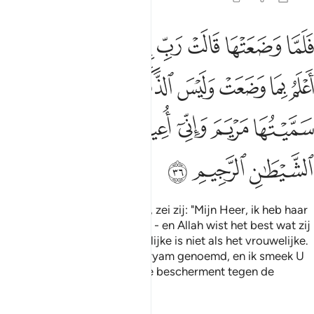
ﲥ
ﲦ
ﲧ
ﲨ
ﲩ
ﲪ
ﲫ
ﲬ
لما وضعتها قالت رب اني وضعتها انثى والله اعلم بما وضعت وليس الذكر
َلَمَّا وَضَعَتْهَا قَالَتْ رَبِّ إِنِّى وَضَعْتُهَآ أُنثَىٰ وَٱللَّهُ أَعْلَمُ بِمَا وَ
ﲭ
ﲮ
ﲯ
ﲰ
ﲱ
ﲲﲳ
ﲴ
ﲵ
ﲶ
ﲷ
ﲸ
ﲹ
ﲺ
ﲻ
ﲼ
ﲽ
ﲾ
En toen zij haar gebaard had, zei zij: "Mijn Heer, ik heb haar
gebaard, (het is) een meisje," - en Allah wist het best wat zij
gebaard had - "en het mannelijke is niet als het vrouwelijke.
En voorwaar, ik heb haar Maryam genoemd, en ik smeek U
haar en haar nakomelingen te bescherment tegen de
vervloekte Satan."