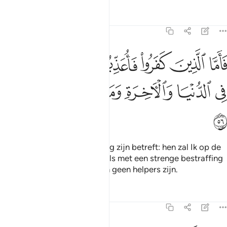
Tafseers
Lessen
Reflecties
3:56
ﱳ
ﱴ
ﱵ
ﱶ
ﱷ
ﱸ
اما الذين كفروا فاعذبهم عذابا شديدا في الدنيا والاخرة وما لهم من ناصر
َأَمَّا ٱلَّذِينَ كَفَرُوا۟ فَأُعَذِّبُهُمْ عَذَابًۭا شَدِيدًۭا فِى ٱلدُّنْيَا وَٱلْـَٔاخِرَةِ وَمَا
ﱹ
ﱺ
ﱻ
ﱼ
ﱽ
ﱾ
ﱿ
ﲀ
En wat degenen die ongelovig zijn betreft: hen zal Ik op de
wereld en (in) het Hiernamaals met een strenge bestraffing
straffen en er zullen voor hen geen helpers zijn.
Tafseers
Lessen
Reflecties
3:57