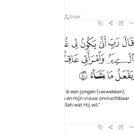
rechtschapenen."
Tafseers
Lessen
Reflecties
Qiraat
3:40
ﱨ
ﱩ
ﱪ
ﱫ
ﱬ
ﱭ
ﱮ
ﱯ
ال رب انى يكون لي غلام وقد بلغني الكبر وامراتي عاقر قال كذالك الله 
َالَ رَبِّ أَنَّىٰ يَكُونُ لِى غُلَـٰمٌۭ وَقَدْ بَلَغَنِىَ ٱلْكِبَرُ وَٱمْرَأَتِى عَاقِرٌۭ ۖ قَالَ كَذ
ﱰ
ﱱ
ﱲﱳ
ﱴ
ﱵ
ﱶ
ﱷ
ﱸ
ﱹ
ﱺ
Hij zei: "O mijn Heer, hoe kan ik een jongen (verwekken),
terwijl ik oud gewordden ben en mijn vrouw onvruchtbaar
is?" Hij (Allah) zei: "Zo doet Allah wat Hij wil."
Tafseers
Lessen
Reflecties
3:41