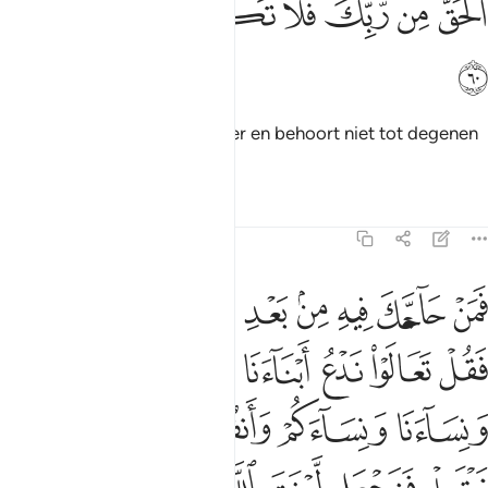
ﲧ
ﲨ
ﲩ
ﲪ
ﲫ
ﲬ
ﲭ
لْحَقُّ مِن رَّبِّكَ فَلَا تَكُن مِّنَ ٱلْمُمْتَرِينَ ٦٠
ﲮ
Waarheid komt van jouw Heer en behoort niet tot degenen
die twijfelen.
Tafseers
Lessen
Reflecties
3:61
ﲯ
ﲰ
ﲱ
ﲲ
ﲳ
ﲴ
ﲵ
ﲶ
ﲷ
من حاجك فيه من بعد ما جاءك من العلم فقل تعالوا ندع ابناءنا وابناءك
َمَنْ حَآجَّكَ فِيهِ مِنۢ بَعْدِ مَا جَآءَكَ مِنَ ٱلْعِلْمِ فَقُلْ تَعَالَوْا۟ نَدْع
ﲸ
ﲹ
ﲺ
ﲻ
ﲼ
ﲽ
ﲾ
ﲿ
ﳀ
ﳁ