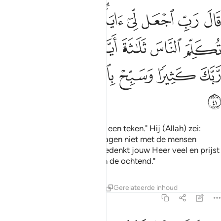
ﱻ
ﱼ
ﱽ
ﱾ
ﱿﲀ
ﲁ
ﲂ
ﲃ
ال رب اجعل لي اية قال ايتك الا تكلم الناس ثلاثة ايام الا رمزا واذكر رب
َالَ رَبِّ ٱجْعَل لِّىٓ ءَايَةًۭ ۖ قَالَ ءَايَتُكَ أَلَّا تُكَلِّمَ ٱلنَّاسَ ثَلَـٰثَةَ أَيَّامٍ إِلَّا ر
ﲄ
ﲅ
ﲆ
ﲇ
ﲈ
ﲉﲊ
ﲋ
ﲌ
ﲍ
ﲎ
ﲏ
ﲐ
ﲑ
Hij zei "O mijn Heer, geef mij een teken." Hij (Allah) zei:
"Jouw teken is, dat je drie dragen niet met de mensen
spreekt dan door gebaren, gedenkt jouw Heer veel en prijst
(Zijn glorie) in de avond en in de ochtend."
Tafseers
Lessen
Reflecties
Gerelateerde inhoud
3:42