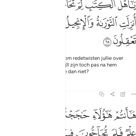
ﱻ
ﱼ
ﱽ
ﱾ
ﱿ
ﲀ
ﲁ
َـٰٓأَهْلَ ٱلْكِتَـٰبِ لِمَ تُحَآجُّونَ فِىٓ إِبْرَٰهِيمَ وَمَآ أُنزِلَتِ ٱلتَّوْرَىٰةُ وَٱلْإِنجِيلُ إِلَّا مِنۢ بَعْدِ
ﲂ
ﲃ
ﲄ
ﲅ
ﲆ
ﲇﲈ
ﲉ
ﲊ
ﲋ
O Lieden van het Boek, waarom redetwisten jullie over
Ibrâhîm? De Taurât en de Indjîl zijn toch pas na hem
geopenbaard, begrijpen jullie dan niet?
Tafseers
Lessen
Reflecties
3:66
ﲌ
ﲍ
ﲎ
ﲏ
ﲐ
ﲑ
ا انتم هاولاء حاججتم فيما لكم به علم فلم تحاجون فيما ليس لكم به علم و
َـٰٓأَنتُمْ هَـٰٓؤُلَآءِ حَـٰجَجْتُمْ فِيمَا لَكُم بِهِۦ عِلْمٌۭ فَلِمَ تُحَآجُّونَ فِيمَا لَيْسَ لَكُم ب
ﲒ
ﲓ
ﲔ
ﲕ
ﲖ
ﲗ
ﲘ