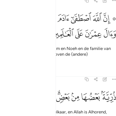
3:33
ﱻ ﱼ
ﱽ
ﱾ
ﱿ
ﲀ
ﲁ
ﲂ
۞ ن الله اصطفى ادم ونوحا وال ابراهيم وال عمران على العالمين ٣٣
ِنَّ ٱللَّهَ ٱصْطَفَىٰٓ ءَادَمَ وَنُوحًۭا وَءَالَ إِبْرَٰهِيمَ وَءَالَ عِمْرَٰنَ عَل
ﲃ
ﲄ
ﲅ
ﲆ
ﲇ
Voorwaar, Allah verkoos Adam en Noeh en de familie van
Ibrâhîm en failie van Imran boven de (andere)
wereldbewoners.
Tafseers
Lessen
Reflecties
3:34
ﲈ
ﲉ
ﲊ
ﲋﲌ
رية بعضها من بعض والله سميع عليم ٣٤
ﲍ
ﲎ
ﲏ
ﲐ
ُرِّيَّةًۢ بَعْضُهَا مِنۢ بَعْضٍۢ ۗ وَٱللَّهُ سَمِيعٌ عَلِيمٌ ٣٤
Zij zijn afstammelingen van elkaar, en Allah is Alhorend,