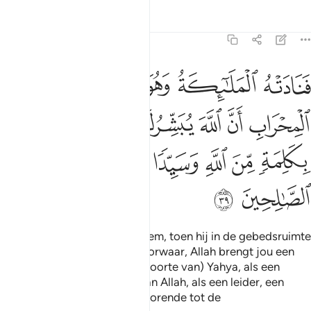
Tafseers
Lessen
Reflecties
3:39
ﱓ
ﱔ
ﱕ
ﱖ
ﱗ
ﱘ
نادته الملايكة وهو قايم يصلي في المحراب ان الله يبشرك بيحيى مصدقا
َنَادَتْهُ ٱلْمَلَـٰٓئِكَةُ وَهُوَ قَآئِمٌۭ يُصَلِّى فِى ٱلْمِحْرَابِ أَنَّ ٱللّ
ﱙ
ﱚ
ﱛ
ﱜ
ﱝ
ﱞ
ﱟ
ﱠ
ﱡ
ﱢ
ﱣ
ﱤ
ﱥ
ﱦ
ﱧ
Toen riepen de Engelen tot hem, toen hij in de gebedsruimte
(Mihrâb) in gehed stond: "Voorwaar, Allah brengt jou een
verheugende tijding: (de geboorte van) Yahya, als een
bevstiging van een Woord van Allah, als een leider, een
ingetogene, een Profeet, behorende tot de