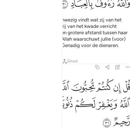
ﱚ
ﱛ
ﱜ
ﱝ
Op de Dag dat iedere ziel aanwezig vindt wat zij van het
goede verricht heeft en wat zij van het kwade verricht
heeft, zal zij wensen dat er een grotere afstand tussen haar
en haar (kwaad) zou zijn. En Allah waarschuwt jullie (voor)
Zijn (bestraffing) en Allah is Genadig voor de dienaren.
Tafseers
Lessen
Reflecties
Qiraat
3:31
ﱞ
ﱟ
ﱠ
ﱡ
ﱢ
ﱣ
ﱤ
ل ان كنتم تحبون الله فاتبعوني يحببكم الله ويغفر لكم ذنوبكم والله غفور
ُلْ إِن كُنتُمْ تُحِبُّونَ ٱللَّهَ فَٱتَّبِعُونِى يُحْبِبْكُمُ ٱللَّهُ وَيَغْفِرْ لَكُمْ ذُنُوبَكُمْ ۗ 
ﱥ
ﱦ
ﱧ
ﱨﱩ
ﱪ
ﱫ
ﱬ
ﱭ