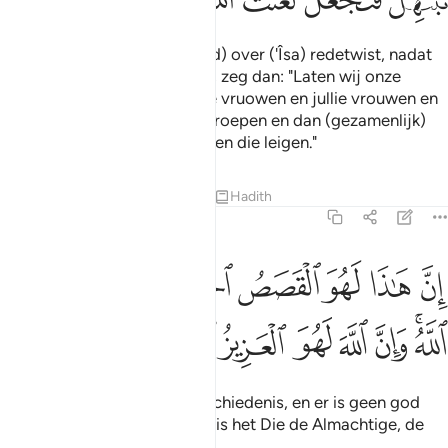
ﳂ
ﳃ
ﳄ
ﳅ
ﳆ
ﳇ
ﳈ
Wie dan met jou (Mohammed) over ('Îsa) redetwist, nadat
de kennis tot jou is gekomen, zeg dan: "Laten wij onze
zonen en jullie zonen en onze vruowen en jullie vrouwen en
onszelf en julliezelf bijelkaar roepen en dan (gezamenlijk)
Allah's vloek afroepen over hen die leigen."
Tafseers
Lessen
Reflecties
Hadith
3:62
ﱁ
ﱂ
ﱃ
ﱄ
ﱅﱆ
ﱇ
ﱈ
ﱉ
ﱊ
ن هاذا لهو القصص الحق وما من الاه الا الله وان الله لهو العزيز الحكيم ٦٢
ِنَّ هَـٰذَا لَهُوَ ٱلْقَصَصُ ٱلْحَقُّ ۚ وَمَا مِنْ إِلَـٰهٍ إِلَّا ٱللَّهُ ۚ وَإِنَّ ٱللّ
ﱋﱌ
ﱍ
ﱎ
ﱏ
ﱐ
ﱑ
ﱒ
Voorwaar, dit is de ware geschiedenis, en er is geen god
dan Allah en voorwaar, Allah is het Die de Almachtige, de
Alwijze is.