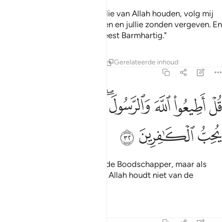
Zeg (O Moehammad): Als jullie van Allah houden, volg mij
dan: Allah zal van jullie houden en jullie zonden vergeven. En
Allah is Vergevensgezind, Meest Barmhartig."
Tafseers
Lessen
Reflecties
Gerelateerde inhoud
3:32
ﱮ
ﱯ
ﱰ
ﱱﱲ
ﱳ
ﱴ
ﱵ
ل اطيعوا الله والرسول فان تولوا فان الله لا يحب الكافرين ٣٢
ﱶ
ﱷ
ُلْ أَطِيعُوا۟ ٱللَّهَ وَٱلرَّسُولَ ۖ فَإِن تَوَلَّوْا۟ فَإِنَّ ٱللَّهَ لَا يُحِبُّ
ﱸ
ﱹ
ﱺ
Zeg: "Gehoorzaamt Allah en de Boodschapper, maar als
jullie je afwenden: voorwaar, Allah houdt niet van de
ongelovigen."
Tafseers
Lessen
Reflecties