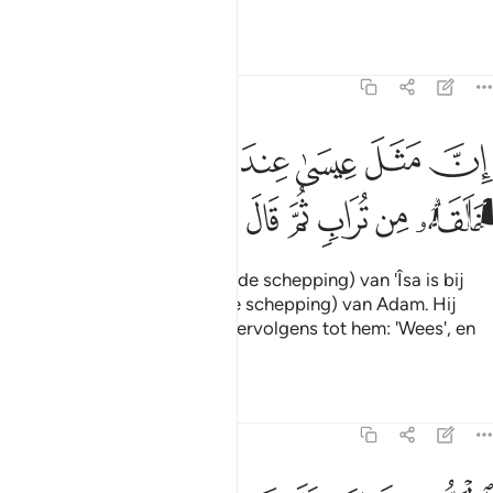
Vermaning (de Koran).
Tafseers
Lessen
Reflecties
3:59
ﲖ
ﲗ
ﲘ
ﲙ
ﲚ
ﲛ
ﲜﲝ
ن مثل عيسى عند الله كمثل ادم خلقه من تراب ثم قال له كن فيكون ٥٩
ِنَّ مَثَلَ عِيسَىٰ عِندَ ٱللَّهِ كَمَثَلِ ءَادَمَ ۖ خَلَقَهُۥ مِن تُرَابٍۢ ثُمَّ قَالَ لَهُۥ كُن فَيَكُونُ
ﲞ
ﲟ
ﲠ
ﲡ
ﲢ
ﲣ
ﲤ
ﲥ
ﲦ
Voorwaar, de gelijkenis (van de schepping) van 'Îsa is bij
Allah als de gelijkenis (van de schepping) van Adam. Hij
schiep hem uit aarde en zei vervolgens tot hem: 'Wees', en
hij was.
Tafseers
Lessen
Reflecties
3:60
لحق من ربك فلا تكن من الممترين ٦٠