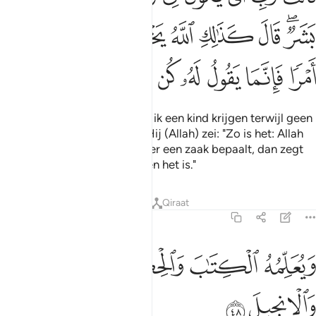
ﱑﱒ
ﱓ
ﱔ
ﱕ
ﱖ
ﱗ
ﱘﱙ
ﱚ
ﱛ
ﱜ
ﱝ
ﱞ
ﱟ
ﱠ
ﱡ
ﱢ
Zij zei: "O mijn Heer, hoe kan ik een kind krijgen terwijl geen
man mij heeft aangeraakt?" Hij (Allah) zei: "Zo is het: Allah
schept wat Hij wil, als Hij over een zaak bepaalt, dan zegt
Hij er slechts tegen: 'Wees', en het is."
Tafseers
Lessen
Reflecties
Qiraat
3:48
ﱣ
ﱤ
يعلمه الكتاب والحكمة والتوراة والانجيل ٤٨
ﱥ
ﱦ
َيُعَلِّمُهُ ٱلْكِتَـٰبَ وَٱلْحِكْمَةَ وَٱلتَّوْرَىٰةَ وَٱلْإِنجِيلَ ٤٨
ﱧ
ﱨ