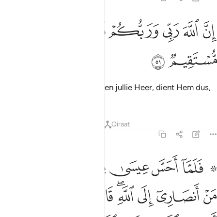
ﲯ
ﲰ
ﲱ
ﲲ
ن الله ربي وربكم فاعبدوه هاذا صراط مستقيم ٥١
ﲳﲴ
ﲵ
ﲶ
ِنَّ ٱللَّهَ رَبِّى وَرَبُّكُمْ فَٱعْبُدُوهُ ۗ هَـٰذَا صِرَٰطٌۭ مُّسْتَقِيمٌۭ ٥١
ﲷ
ﲸ
Voorwaar, Allah is mijn Heer en jullie Heer, dient Hem dus,
dit is een recht Pad."
Tafseers
Lessen
Reflecties
Qiraat
3:52
ﲹ ﲺ
ﲻ
ﲼ
ﲽ
ﲾ
ﲿ
لما احس عيسى منهم الكفر قال من انصاري الى الله قال الحواريون نحن ا
َلَمَّآ أَحَسَّ عِيسَىٰ مِنْهُمُ ٱلْكُفْرَ قَالَ مَنْ أَنصَارِىٓ إِلَى ٱللَّهِ ۖ قَالَ ٱلْحَوَارِيُّونَ
ﳀ
ﳁ
ﳂ
ﳃﳄ
ﳅ
ﳆ
ﳇ