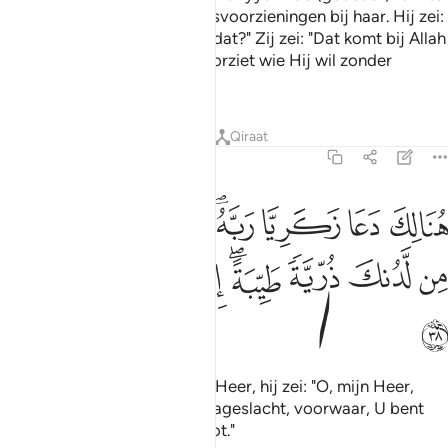
bij haar kwam vond hij levensvoorzieningen bij haar. Hij zei:
"O maryam, van waar heb jij dat?" Zij zei: "Dat komt bij Allah
vandaan, voorwaar, Allah voorziet wie Hij wil zonder
afrekening."
Tafseers
Lessen
Reflecties
Qiraat
3:38
ﱁ
ﱂ
ﱃ
ﱄﱅ
ﱆ
ﱇ
ﱈ
ﱉ
نالك دعا زكريا ربه قال رب هب لي من لدنك ذرية طيبة انك سميع الدعاء
ُنَالِكَ دَعَا زَكَرِيَّا رَبَّهُۥ ۖ قَالَ رَبِّ هَبْ لِى مِن لَّدُنكَ ذُرِّيَّةًۭ طَيِّبَةً ۖ إ
ﱊ
ﱋ
ﱌ
ﱍﱎ
ﱏ
ﱐ
ﱑ
ﱒ
Daar smeekte Zakariyyâ zijn Heer, hij zei: "O, mijn Heer,
schenk mij van U een goed nageslacht, voorwaar, U bent
het die de smeekbede verhoot."