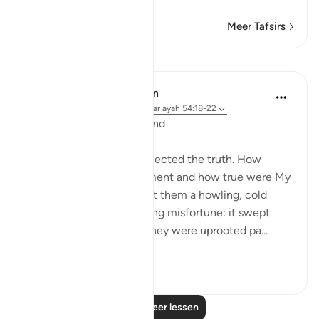
Meer Tafsirs
Lessen
In the Shade of the Quran
31 weken geleden
·
Verwijzen naar
ayah 54:18-22
The 'Ad and the Stormwind
The people of 'Ad also rejected the truth. How
grievous was My punishment and how true were My
warnings. We sent against them a howling, cold
wind on a day of unceasing misfortune: it swept
people away as though they were uprooted pa...
Bekijk meer
1
0
Lees meer lessen