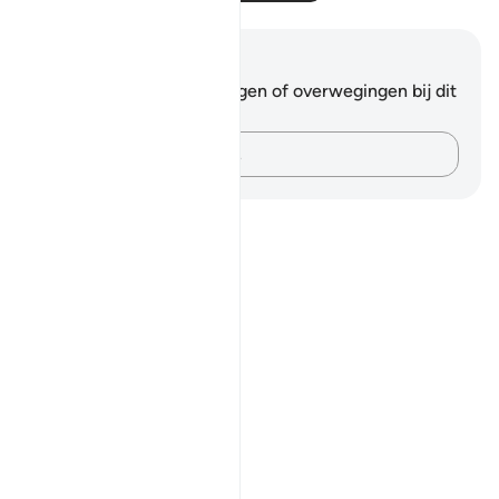
Notities en reflecties
Je hebt geen aantekeningen of overwegingen bij dit
vers.
Leg je gedachten vast…
Notes
placeholders
close