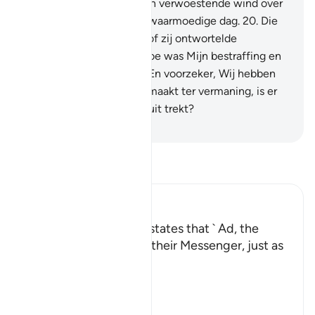
Voorwaar, Wij zonden een verwoestende wind over
hen, op een langdurige zwaarmoedige dag.
20
.
Die
de mensen wegrukte alsof zij ontwortelde
palmbomen waren.
21
.
Hoe was Mijn bestraffing en
Mijn waarschuwing?
22
.
En voorzeker, Wij hebben
de Koran gemakkelijk gemaakt ter vermaning, is er
dan iemand die er lering uit trekt?
-
Sofian S. Siregar
Lees Tafsir
Ibn Kathir (Abridged)
The Story of ` Ad Allah states that ` Ad, the
People of Hud, denied their Messenger, just as
the people of Nuh did.
So, Allah sent on them,
عَلَيْهِمْ ر
…
Lees meer