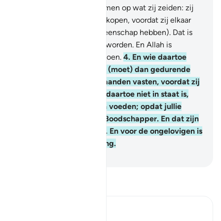
en daarna willen terugkomen op wat zij zeiden: zij
moeten dan een slaaf vrijkopen, voordat zij elkaar
aanraken (geslachtsgemeenschap hebben). Dat is
waartoe jullie onderricht worden. En Allah is
Alziende over wat jullie doen.
4
.
En wie daartoe
geen mogelijkheid vindt (moet) dan gedurende
twee opeenvolgende maanden vasten, voordat zij
elkaar aanraken. En wie daartoe niet in staat is,
(moet) dan zestig armen voeden; opdat jullie
geloven in Allah en Zijn Boodschapper. En dat zijn
de bepalingen van Allah. En voor de ongelovigen is
er een pijnlijke bestraffing.
-
Sofian S. Siregar
Lees Tafsir
Ibn Kathir (Abridged)