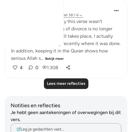
tareq abed
7 jaar geleden
·
Verwijzen naar
ayah 58:1-6
Someone once asked why this verse wasn't
abrogated since this form of divorce is no longer
common. The fact is it still takes place, I actually
heard of a situation very recently where it was done.
In addition, keeping it in the Quran shows how
serious Allah s...
Bekijk meer
4
0
1.308
Lees meer reflecties
Notities en reflecties
Je hebt geen aantekeningen of overwegingen bij dit
vers.
Leg je gedachten vast…