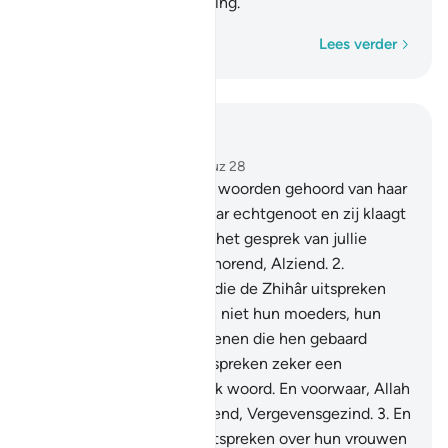
is er een pijnlijke bestraffing.
Woord voor woord
Lees verder
Lees in context
Hoofdstuk 58, Pagina 542, Juz 28
1
.
Waarlijk, Allah heeft de woorden gehoord van haar
die bij jou twistte over haar echtgenoot en zij klaagt
bij Allah. En Allah hoorde het gesprek van jullie
beiden aan. En Allah is Alhorend, Alziend.
2
.
Degenen die onder jullie die de Zhihâr uitspreken
over hun vrouwen: zij zijn niet hun moeders, hun
moeders zijn slechts degenen die hen gebaard
hebben. En voorwaar, zij spreken zeker een
verwerpelijk en bedrieglijk woord. En voorwaar, Allah
is zeker Berouwaanvaardend, Vergevensgezind.
3
.
En
degenen die de Zhihâr uitspreken over hun vrouwen