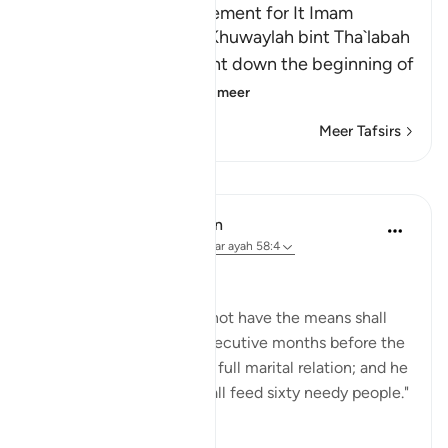
Az-Zihar and the Atonement for It Imam
Ahmad recorded that Khuwaylah bint Tha`labah
said, "By Allah! Allah sent down the beginning of
Surat Al-Mujadila
…
Lees meer
Meer Tafsirs
Lessen
In the Shade of the Quran
31 weken geleden
·
Verwijzen naar
ayah 58:4
The surah here states:
"However, he who does not have the means shall
fast instead for two consecutive months before the
couple may resume their full marital relation; and he
who is unable to do it shall feed sixty needy people."
(Verse 4)