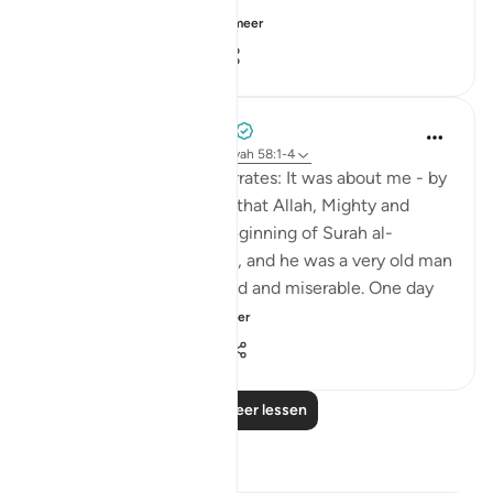
This is followed b...
Bekijk meer
0
0
82
Prophetic Commentary
8 jaar geleden
·
Verwijzen naar
ayah 58:1-4
Khawlah bt. Tha‘labah narrates: It was about me - by
Allah - and Aws b. Sâmit that Allah, Mighty and
Majestic, revealed the beginning of Surah al-
Mujâdilah. I was with him, and he was a very old man
who became ill-mannered and miserable. One day
he came to me ...
Bekijk meer
1
0
705
Lees meer lessen
Reflecties