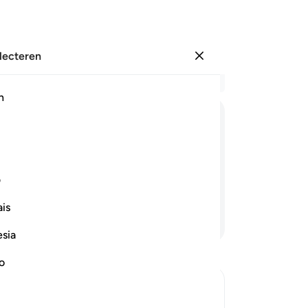
electeren
Aanmelden
Le
h
Hoo
11
ﱪ
ﱫ
ﱬ
ﱭ
ﱮﱯ
om
aa
j om het goede smeekt. En de mens is
Te
ف
Wi
is
Wij
Lees verder
Hee
esia
be
me
no
me
va