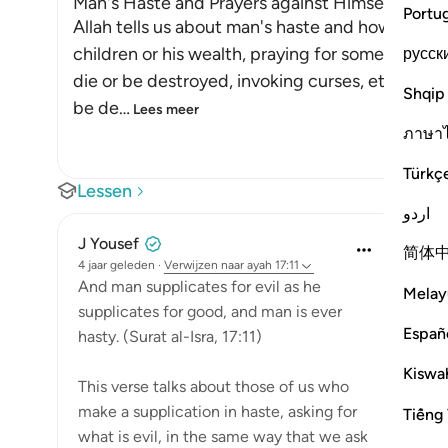
Man's Haste and Prayers against Himself
Portu
Allah tells us about man's haste and how he som
children or his wealth, praying for something b
русск
die or be destroyed, invoking curses, etc. If Al
Shqip
be de
…
Lees meer
ภาษา
Türkç
Lessen
اردو
J Yousef
简体
4 jaar geleden
·
Verwijzen naar
ayah 17:11
And man supplicates for evil as he
Melay
supplicates for good, and man is ever
Españ
hasty. (Surat al-Isra, 17:11)
Kiswah
This verse talks about those of us who
make a supplication in haste, asking for
Tiếng 
what is evil, in the same way that we ask