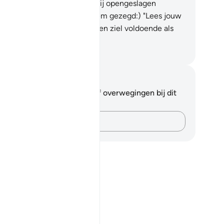
standing van een boek dat bij opengeslagen
treft.
14
.
(Er wordt tegen hem gezegd:) "Lees jouw
ek." Op deze Dag is jouw eigen ziel voldoende als
rekenaar tegen jou.
fian S. Siregar
tities en reflecties
 hebt geen aantekeningen of overwegingen bij dit
s.
Leg je gedachten vast…