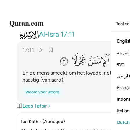
Taal s
017
ويدع الانسان بالشر دعاءه بالخير
Al-Isra
17:11
Englis
17:11
العربية
ﱰ
ﱱ
ﱲ
ﱳ
বাংলা
En de mens smeekt om het kwade, net zoals hi
ارسی
haastig (van aard).
França
Woord voor woord
Indon
Lees Tafsir
Italia
Ibn Kathir (Abridged)
Dutch