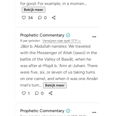
for good. For example, in a momen...
Bekijk meer
34
0
Prophetic Commentary
8 jaar geleden
·
Verwijzen naar
ayah 17:11
Jâbir b. Abdullah narrates: We traveled
with the Messenger of Allah (saws) in the
battle of the Valley of Bawât, when he
was after al-Majdi b. ‘Amr al-Juhani. There
were five, six, or seven of us taking turns
on one camel, and when it was one Ansâri
man’s turn...
Bekijk meer
1
0
Prophetic Commentary