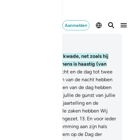
Aanmelden
es in context
fdstuk 17, Pagina 283, Juz 15
.
En de mens smeekt om het kwade, net zoals hij
 het goede smeekt. En de mens is haastig (van
rd).
12
.
En Wij hebben de nacht en de dag tot twee
kenen gemaakt. En het Teken van de nacht hebben
j donker gemaakt en het Teken van de dag hebben
 verlichtend gemaakt opdat jullie de gunst van jullie
r zoeken en opdat jullie de jaartelling en de
rekening ervan kennen. En alle zaken hebben Wij
t een duidelijke uitleg uiteengezet.
13
.
En voor ieder
ns hebben Wij zijn lotsbestemming aan zijn hals
stgemaakt. En Wij voorzien hem op de Dag der