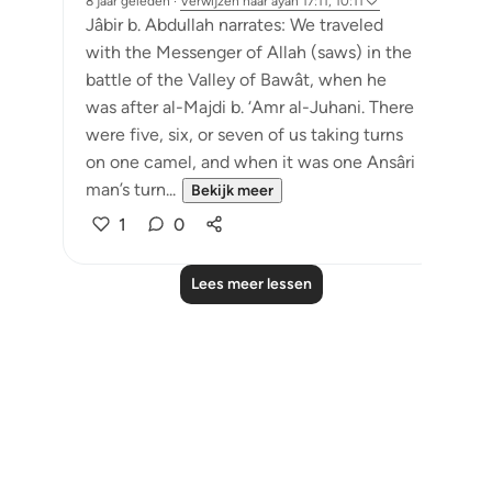
8 jaar geleden
·
Verwijzen naar
ayah 17:11, 10:11
Jâbir b. Abdullah narrates: We traveled
with the Messenger of Allah (saws) in the
battle of the Valley of Bawât, when he
was after al-Majdi b. ‘Amr al-Juhani. There
were five, six, or seven of us taking turns
on one camel, and when it was one Ansâri
man’s turn...
Bekijk meer
1
0
Lees meer lessen
Notes