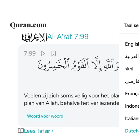
Taal s
007
افامنوا مكر الله فلا يامن مكر الله ال
Al-A'raf
7:99
Englis
7:99
العربية
ﱮ
ﱯ
ﱰ
ﱱ
ﱲ
বাংলা
ارسی
França
Voelen zij zich soms veilig voor het plan van Al
plan van Allah, behalve het verliezende volk.
Indon
Woord voor woord
Italia
Lees Tafsir
Dutch