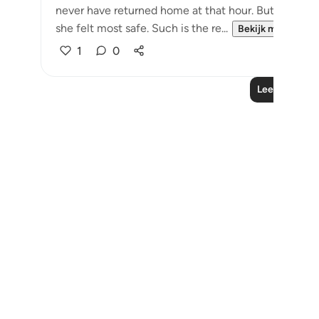
never have returned home at that hour. But Allah br
she felt most safe. Such is the re...
Bekijk meer
1
0
Lees meer le
Notes
placeholders
close