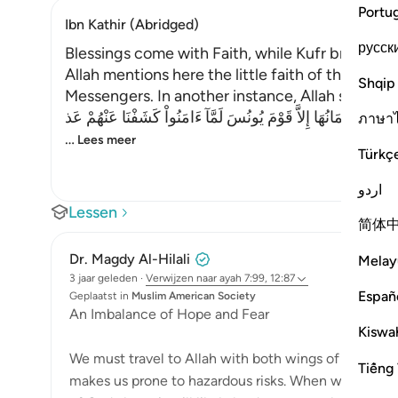
Portu
Ibn Kathir (Abridged)
русск
Blessings come with Faith, while Kufr brings T
Allah mentions here the little faith of the peo
Shqip
Messengers. In another instance, Allah said,
َنَفَعَهَآ إِيمَانُهَا إِلاَّ قَوْمَ يُونُسَ لَمَّآ ءَامَنُواْ كَشَفْنَا عَنْهُمْ عَذ
ภาษา
…
Lees meer
Türkç
اردو
Lessen
简体
Dr. Magdy Al-Hilali
Melay
3 jaar geleden
·
Verwijzen naar
ayah 7:99, 12:87
Españ
Geplaatst in
Muslim American Society
An Imbalance of Hope and Fear
Kiswah
We must travel to Allah with both wings of fear and
Tiếng 
makes us prone to hazardous risks. When we base ou