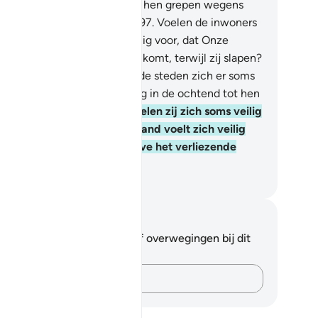
ar zij loochenden, zodat Wij hen grepen wegens
 zij plachten te verrichten.
97
.
Voelen de inwoners
n de steden zich er soms veilig voor, dat Onze
traffing in de nacht tot hen komt, terwijl zij slapen?
.
Ofvoelen de inwoners van de steden zich er soms
ilig voor, dat Onze bestrafting in de ochtend tot hen
t, terwijl zij spelen?
99
.
Voelen zij zich soms veilig
or het plan van Allah? Niemand voelt zich veilig
or het plan van Allah, behalve het verliezende
k.
fian S. Siregar
tities en reflecties
 hebt geen aantekeningen of overwegingen bij dit
s.
Leg je gedachten vast…