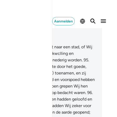
Aanmelden
es in context
fdstuk 7, Pagina 163, Juz 9
.
En Wij zonden geen Profeet naar een stad, of Wij
offen de inwoners ervan met kwclling en
genspoed. Hopelijk zullen zij nederig worden.
95
.
arna vervingen Wij het slechte door het goede,
dat zij (in aantal en welvaart) toenamen, en zij
iden: "Voorzeker, tegenspoed en voorspoed hebben
k onze vaderen getroffen." Toen grepen Wij hen
verwachts, terwijl zij er niet op bedacht waren.
96
.
 ais de inwoners van de steden hadden geloofd en
llah) hadden gcvreesd, dan hadden Wij zeker voor
n zegeningen uit de hemel en de aarde geopend;