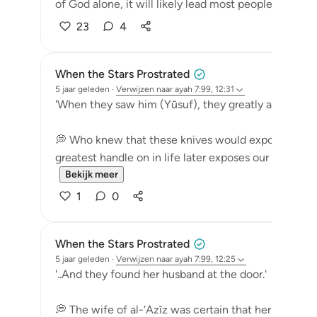
of God alone, it will likely lead most people t...
Beki
23
4
When the Stars Prostrated
5 jaar geleden
·
Verwijzen naar
ayah 7:99, 12:31
'When they saw him (Yūsuf), they greatly admired hi
💭 Who knew that these knives would expose them
greatest handle on in life later exposes our true colors
Bekijk meer
1
0
When the Stars Prostrated
5 jaar geleden
·
Verwijzen naar
ayah 7:99, 12:25
'..And they found her husband at the door.'
💭 The wife of al-‘Azīz was certain that her husba