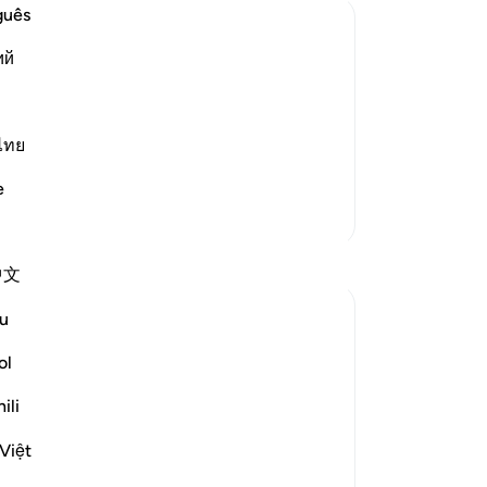
ma
guês
wat
ий
va
orment
bes
ple of the towns to whom He sent
98
فَلَوْلاَ كَانَتْ قَرْيَةٌ ءَامَنَتْ ف
ve
ไทย
kom
e
vo
Meer Tafsirs
vo
vol
中文
-
So
u
No
ol
Je
ver
ili
 hope. Focusing on only one of the two
Việt
r thoughts and perspectives upon the fear