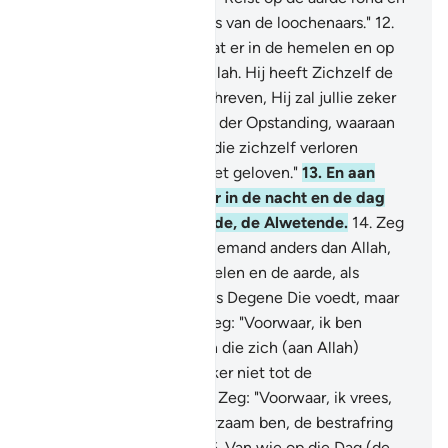
zie dan hoe het einde was van de loochenaars."
12
.
Zeg: "Aan wie behoort wat er in de hemelen en op
de aarde is?" Zeg: "Aan Allah. Hij heeft Zichzelf de
Barmhartigheid voorgeschreven, Hij zal jullie zeker
bijeenbrengen op de Dag der Opstanding, waaraan
geen twijfel is. Degenen die zichzelf verloren
hebben: zij zijn het die niet geloven."
13
.
En aan
Hem behoort alles wat er in de nacht en de dag
rust. En Hij is de Alhorende, de Alwetende.
14
.
Zeg
(O Moehammad): "Zal ik iemand anders dan Allah,
de Schepper van de hemelen en de aarde, als
Beschermer nemen? Hij is Degene Die voedt, maar
Hij wordt niet gevoed." Zeg: "Voorwaar, ik ben
geboden de eerste te zijn die zich (aan Allah)
overgeeft." En behoor zeker niet tot de
veelgodenaanbidders.
15
.
Zeg: "Voorwaar, ik vrees,
als ik mijn Heer ongehoorzaam ben, de bestrafring
op de Geweldige Dag."
16
.
Van wie op die Dag (de