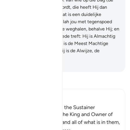
bestraffing) afgewend wordt, die heeft Hij dan
waarlijk begenadigd. En dat is een duidelijke
overwinning.
17
.
Indien Allah jou met tegenspoed
treft, dan kan niemand die weghalen, behalve Hij; en
indien Hij jou met het goede treft: Hij is Almachtig
over alle zaken.
18
.
En Hij is de Meest Machtige
boven Zijn dienaren en Hij is de Alwijze, de
Alwetende.
-
Sofian S. Siregar
Lees Tafsir
Ibn Kathir (Abridged)
Allah is the Creator and the Sustainer
Allah states that He is the King and Owner of
the heavens and earth and all of what is in them,