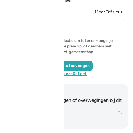
and that He has
…
Lees meer
Meer Tafsirs
Reflecties
Er is momenteel geen reflectie om te tonen - begin je
eigen reflectie en sla deze privé op, of deel hem met
de QuranReflect-gemeenschap.
Een reflectie toevoegen
Bezoek QuranReflect
Notities en reflecties
Je hebt geen aantekeningen of overwegingen bij dit
vers.
Leg je gedachten vast…