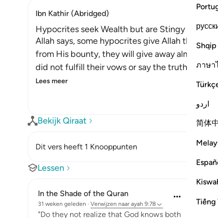
Portu
Ibn Kathir (Abridged)
русск
Hypocrites seek Wealth but are Stingy with Al
Allah says, some hypocrites give Allah their st
Shqip
from His bounty, they will give away alms and
ภาษา
did not fulfill their vows or say the truth with
Lees meer
Türkç
اردو
Bekijk Qiraat
简体
Melay
Dit vers heeft 1 Knooppunten
Españ
Lessen
Kiswah
In the Shade of the Quran
Tiếng 
31 weken geleden
·
Verwijzen naar
ayah 9:78
"Do they not realize that God knows both