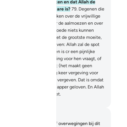
 hun vertrouwlijke gesprekken en dat Allah de
nner van het onwaarneembare is?
79
.
Degenen die
ledigende aanmerkingen maken over de vrijwillige
vers onder de gelovigen over de aalmoezen en over
genen die vanwege hun armoede niets kunnen
nden (om te geven), tenzij met de grootste moeite,
 die dan de spot met hen drijven: Allah zal de spot
 hen terugwerpen en voor hen is cr een pijnlijke
traffing.
80
.
Of jij nu vergeving voor hen vraagt, of
en vergeving voor hen vraagt (het maakt geen
schil); ook al zou jij zeventig keer vergeving voor
n vragen; nooit zal Allah hen vergeven. Dat is omdat
 niet in Allah en zijn Boodschapper geloven. En Allah
dt het zwaar zondige volk niet.
fian S. Siregar
tities en reflecties
 hebt geen aantekeningen of overwegingen bij dit