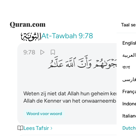
Taal s
009
الم يعلموا ان الله يعلم سرهم ونجواهم و
At-Tawbah
9:78
Englis
9:78
العربية
ﲰ
ﲱ
ﲲ
ﲳ
বাংলা
ارسی
França
Weten zij niet dat Allah hun geheim kent en h
Allah de Kenner van het onwaarneembare is?
Indon
Woord voor woord
Italia
Lees Tafsir
Dutch