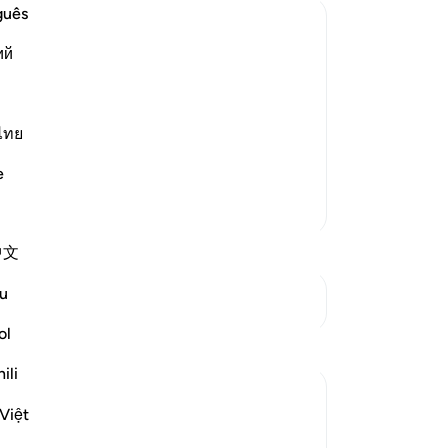
en
guês
Ke
ий
be
ms
ge
rongest oaths that if He enriches them
de
 be among the righteous. However, they
vi
ไทย
 their words. The consequence of th
…
en
e
op
Meer Tafsirs
bes
ge
中文
ver
he
u
Zie knooppunten
zij
lei
ol
Reflecties
-
So
ili
Salah Sheikh
No
Việt
5 jaar geleden
·
Je
Verwijzen naar
ayah 3:134, 9:75-79