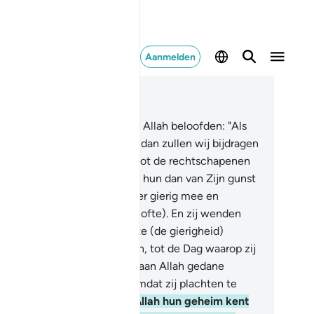
Aanmelden
es in context
fdstuk 9, Pagina 199, Juz 10
.
En onder hen zijn er die aan Allah beloofden: "Als
 ons van Zijn gunst schenkt, dan zullen wij bijdragen
ven en dan zullen wij zeker tot de rechtschapenen
horen."
76
.
Maar wanneer Hij hun dan van Zijn gunst
eft geschonken, dan zijn zij er gierig mee en
nden zij zich af (van hun belofte). En zij wenden
h af.
77
.
Daarom veroorzaakte (de gierigheid)
ichelachtigheid in hun harten, tot de Dag waarop zij
m ontmoeten, omdat zij de aan Allah gedane
lofte hebben gebroken en omdat zij plachten te
gen.
78
.
Weten zij niet dat Allah hun geheim kent