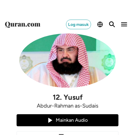
Switch Quran.com to
English
Log masuk
12
.
Yusuf
Abdur-Rahman as-Sudais
Mainkan Audio