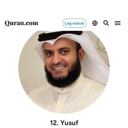
Log masuk
12
.
Yusuf