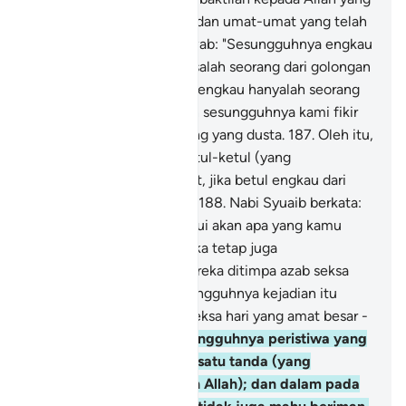
telah menciptakan kamu dan umat-umat yang telah
lalu".
185
.
Mereka menjawab: "Sesungguhnya engkau
ini (hai Syuaib) hanyalah salah seorang dari golongan
yang kena sihir.
186
.
"Dan engkau hanyalah seorang
manusia seperti kami; dan sesungguhnya kami fikir
engkau ini dari orang-orang yang dusta.
187
.
Oleh itu,
gugurkanlah atas kami ketul-ketul (yang
membinasakan) dari langit, jika betul engkau dari
orang-orang yang benar!"
188
.
Nabi Syuaib berkata:
"Tuhanku lebih mengetahui akan apa yang kamu
lakukan".
189
.
Maka mereka tetap juga
mendustakannya, lalu mereka ditimpa azab seksa
hari awan mendung; sesungguhnya kejadian itu
adalah merupakan azab seksa hari yang amat besar -
(huru-haranya).
190
.
Sesungguhnya peristiwa yang
demikian, mengandungi satu tanda (yang
membuktikan kekuasaan Allah); dan dalam pada