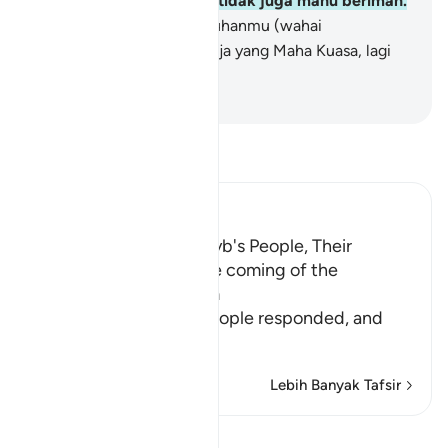
itu, kebanyakan mereka tidak juga mahu beriman.
191
.
Dan sesungguhnya Tuhanmu (wahai
Muhammad), Dia lah sahaja yang Maha Kuasa, lagi
Maha Mengasihani.
-
Abdullah Muhammad Basmeih
Baca Tafsir
Ibn Kathir (Abridged)
The Response of Shu`ayb's People, Their
Disbelief in Him and the coming of the
Punishment upon Them
Allah tells us how his people responded, and
how it
…
Baca Lagi
Lebih Banyak Tafsir
Pelajaran