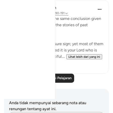
In the Shade of the Quran
31 minggu lalu
·
Rujukan
ayat 26:190-191
Ayah 189 is followed by the same conclusion given
in the surah after each of the stories of past
communities it mentions:
"Indeed, there is in this a sure sign; yet most of them
will not believe. And indeed it is your Lord who is
the Mighty One, the Merciful....
Lihat lebih dari yang ini
0
0
Baca Lagi Pelajaran
Nota dan Refleksi
Anda tidak mempunyai sebarang nota atau
renungan tentang ayat ini.