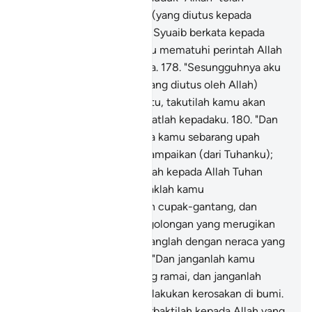
mendustakan Rasul-rasul (yang diutus kepada
mereka).
177
.
Ketika Nabi Syuaib berkata kepada
mereka: "Hendaknya kamu mematuhi perintah Allah
dan menjauhi laranganNya.
178
.
"Sesungguhnya aku
ini Rasul yang amanah, (yang diutus oleh Allah)
kepada kamu.
179
.
"Oleh itu, takutilah kamu akan
(kemurkaan) Allah, dan taatlah kepadaku.
180
.
"Dan
aku tidak meminta kepada kamu sebarang upah
mengenai apa yang aku sampaikan (dari Tuhanku);
balasanku hanyalah terserah kepada Allah Tuhan
sekalian alam.
181
.
"Hendaklah kamu
menyempurnakan sukatan cupak-gantang, dan
janganlah kamu menjadi golongan yang merugikan
orang lain.
182
.
"Dan timbanglah dengan neraca yang
betul timbangannya.
183
.
"Dan janganlah kamu
mengurangi hak-hak orang ramai, dan janganlah
kamu bermaharajalela melakukan kerosakan di bumi.
184
.
"Dan (sebaliknya) berbaktilah kepada Allah yang