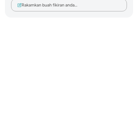
Rakamkan buah fikiran anda…
Notes
placeholders
close