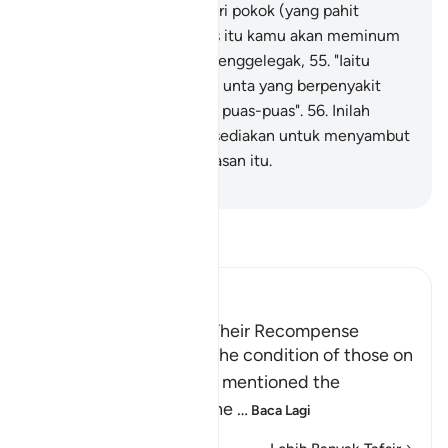
memenuhi perut kamu dari pokok (yang pahit
buahnya) itu,
54
.
"Selepas itu kamu akan meminum
pula dari air panas yang menggelegak,
55
.
"Iaitu
kamu akan minum seperti unta yang berpenyakit
sentiasa dahaga dan tidak puas-puas".
56
.
Inilah
(jenis-jenis azab) yang disediakan untuk menyambut
mereka pada hari Pembalasan itu.
-
Abdullah Muhammad Basmeih
Baca Tafsir
Ibn Kathir (Abridged)
Those on the Left and Their Recompense
After Allah mentioned the condition of those on
the right hand, He then mentioned the
condition of those on the
…
Baca Lagi