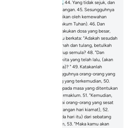
naungan dari asap hitam,
44
.
Yang tidak sejuk, dan
tidak pula memberi kesenangan.
45
.
Sesungguhnya
mereka sebelum itu dilalaikan oleh kemewahan
(dunia, dari mengingati hukum Tuhan).
46
.
Dan
mereka pula sentiasa melakukan dosa yang besar,
47
.
Dan juga mereka selalu berkata: "Adakah sesudah
kita mati serta menjadi tanah dan tulang, betulkah
kita akan dibangkitkan hidup semula?
48
.
"Dan
adakah juga datuk nenek kita yang telah lalu, (akan
dibangkitkan hidup semula)? "
49
.
Katakanlah
(kepada mereka): "Sesungguhnya orang-orang yang
telah lalu dan orang-orang yang terkemudian,
50
.
"Tetap akan dihimpunkan pada masa yang ditentukan
- pada hari kiamat yang termaklum.
51
.
"Kemudian,
sesungguhnya kamu wahai orang-orang yang sesat
yang mendustakan (kedatangan hari kiamat),
52
.
Tetap akan memakan (pada hari itu) dari sebatang
pokok, iaitu pokok zaqqum,
53
.
"Maka kamu akan