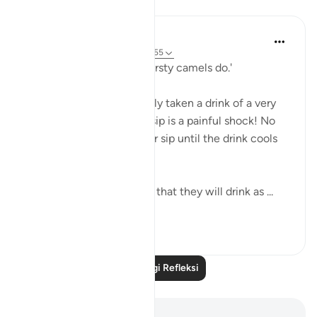
Refleksi
A Siddiqui
5 tahun lalu
·
Rujukan
ayat 56:41-55
'...you will drink ˹it˺ like thirsty camels do.'
Have you ever accidentally taken a drink of a very
hot beverage? Even one sip is a painful shock! No
one goes back for another sip until the drink cools
off.
But these people are told that they will drink as ...
Lihat lebih dari yang ini
19
4
Baca Lagi Refleksi