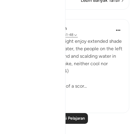
Lebih Banyak Tafsir
Pelajaran
In the Shade of the Quran
31 minggu lalu
·
Rujukan
ayat 56:41-48
While the people on the right enjoy extended shade
and constantly flowing water, the people on the left
"dwell amid scorching wind and scalding water in
the shadows of black smoke, neither cool nor
refreshing." (Verses 42-44)
The whole atmosphere is of a scor...
Lihat lebih dari yang ini
0
0
Baca Lagi Pelajaran