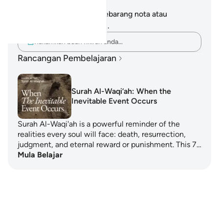
Nota dan Refleksi
Anda tidak mempunyai sebarang nota atau
renungan tentang ayat ini.
Rakamkan buah fikiran anda…
Rancangan Pembelajaran
Surah Al-Waqi‘ah: When the
Inevitable Event Occurs
Surah Al-Waqi'ah is a powerful reminder of the
realities every soul will face: death, resurrection,
judgment, and eternal reward or punishment. This 7…
Mula Belajar