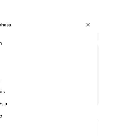
Bahasa
Log masuk
Ba
h
Bab
22
ﱋ
ﱌ
ﱍ
ﱎ
ﱏ
or
be
in, sambil kata mengata dan cela
me
ف
ha
is
ne
Teruskan Membaca
ke
esia
"M
(s
no
(M
ba