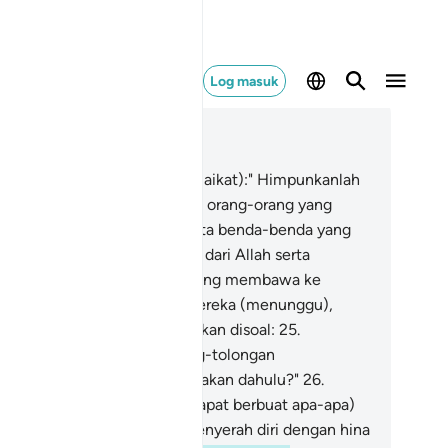
Log masuk
ca dalam Konteks
 37, Halaman 447, Juz 23
.
(Allah berfirman kepada malaikat):" Himpunkanlah
ang-orang yang zalim itu, dan orang-orang yang
rkeadaan seperti mereka, serta benda-benda yang
reka sembah -
23
.
"Yang lain dari Allah serta
dapkanlah mereka ke jalan yang membawa ke
raka.
24
.
"Dan hentikanlah mereka (menunggu),
rana sesungguhnya mereka akan disoal:
25
.
engapa kamu tidak bertolong-tolongan
ebagaimana yang kamu dakwakan dahulu?"
26
.
ereka pada ketika itu tidak dapat berbuat apa-apa)
hkan mereka pada hari itu menyerah diri dengan hina