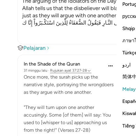
The arguing of the Idolators on the Day of Resu
Portu
Allah tells us that the disbeliever will blame on
just as they will argue with one another in the le
русск
َحَآجُّونَ فِى النَّـارِ فَيَقُولُ الضُّعَفَاءُ لِلَّذِينَ اسْتَكْـبَرُواْ إِنَّا ك
Shqip
ภาษา
Pelajaran
Türkç
In the Shade of the Quran
اردو
31 minggu lalu
·
Rujukan
ayat 37:27-28
简体
Once more, the surah picks up the
narrative style, portraying the wrongdoers
Melay
as they argue with one another.
Españ
"They will turn upon one another
Kiswah
accusingly. Some [of them] will say: You
used to [whisper to us] approaching us
Tiếng 
from the right!" (Verses 27-28)