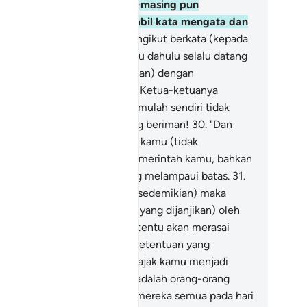
tuk diadili);
27
.
Dan masing-masing pun
ngadap satu sama lain, sambil kata mengata dan
la mencela.
28
.
Pengikut-pengikut berkata (kepada
tuanya):" Sesungguhnya kamu dahulu selalu datang
nyekat kami (daripada beriman) dengan
nggunakan kuasa kamu".
29
.
Ketua-ketuanya
njawab: " (Tidak!) Bahkan kamulah sendiri tidak
hu menjadi orang-orang yang beriman!
30
.
"Dan
mi (selain daripada mengajak kamu (tidak
mpunyai sebarang kuasa memerintah kamu, bahkan
mu sememangnya kaum yang melampaui batas.
31
.
engan keadaan diri kita yang sedemikian) maka
aplah di atas kita janji seksa (yang dijanjikan) oleh
han kita, bahawa kita semua tentu akan merasai
ab itu).
32
.
"(Dengan sebab ketentuan yang
rsebut) maka kami pun mengajak kamu menjadi
sat, kerana sebenarnya kami adalah orang-orang
at"
33
.
Maka sesungguhnya mereka semua pada hari