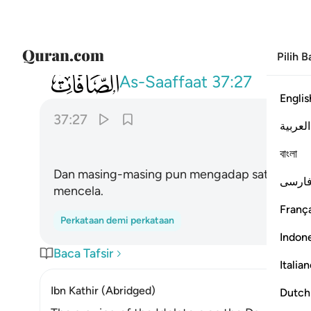
Pilih 
037
واقبل بعضهم على بعض يتساءلون ٢٧
As-Saaffaat
37:27
Englis
37:27
العربية
ﱐ
বাংলা
Dan masing-masing pun mengadap satu sama la
ارسی
mencela.
França
Perkataan demi perkataan
Indon
Baca Tafsir
Italia
Ibn Kathir (Abridged)
Dutch