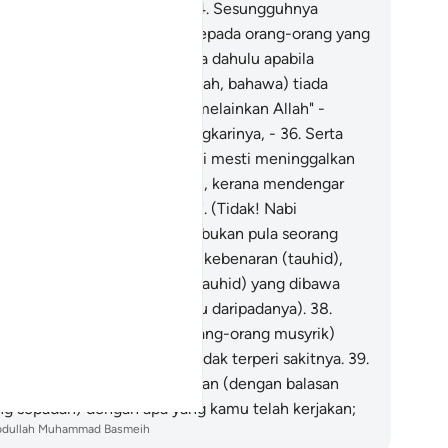
u, menderita azab bersama.
34
.
Sesungguhnya
mikianlah Kami melakukan kepada orang-orang yang
rdosa.
35
.
Sebenarnya mereka dahulu apabila
katakan kepadanya;" (ketahuilah, bahawa) tiada
han yang sebenar-benarnya melainkan Allah" -
reka bersikap takbur mengingkarinya, -
36
.
Serta
reka berkata: " Patutkah kami mesti meninggalkan
han-tuhan yang kami sembah, kerana mendengar
kan seorang penyair gila?"
37
.
(Tidak! Nabi
hammad bukan penyair dan bukan pula seorang
la) bahkan ia telah membawa kebenaran (tauhid),
n mengesahkan kebenaran (tauhid) yang dibawa
eh Rasul-rasul (yang terdahulu daripadanya).
38
.
sungguhnya kamu (wahai orang-orang musyrik)
an merasai azab seksa yang tidak terperi sakitnya.
39
.
n kamu tidak dibalas melainkan (dengan balasan
ng sepadan) dengan apa yang kamu telah kerjakan;
bdullah Muhammad Basmeih