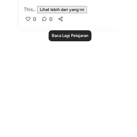
This...
Lihat lebih dari yang ini
0
0
Baca Lagi Pelajaran