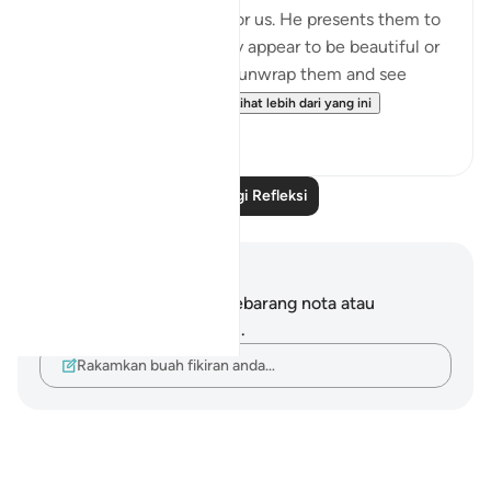
Shaytan gift-wraps sins for us. He presents them to
us in such a way that they appear to be beautiful or
good. But it is upon us to unwrap them and see
them for what they tr...
Lihat lebih dari yang ini
39
12
Baca Lagi Refleksi
Nota dan Refleksi
Anda tidak mempunyai sebarang nota atau
renungan tentang ayat ini.
Rakamkan buah fikiran anda…