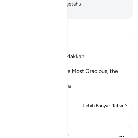
Bijaksana, lagi Maha Mengetahui.
-
Abdullah Muhammad Basmeih
Baca Tafsir
Ibn Kathir (Abridged)
Which was revealed in Makkah
بِسْمِ اللَّهِ الرَّحْمَـنِ الرَّحِيمِ
In the Name of Allah, the Most Gracious, the
Most Merciful.
The Qur'an is Guidance a
…
Baca Lagi
Lebih Banyak Tafsir
Pelajaran
In the Shade of the Quran