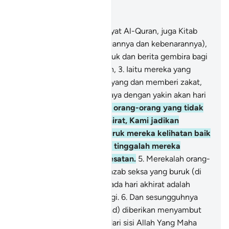
Baca dalam Konteks
Bab 27, Halaman 377, Juz 19
1
.
Taa, siin. Ini ialah ayat-ayat Al-Quran, juga Kitab
yang jelas nyata (kandungannya dan kebenarannya),
2
.
Menjadi hidayah petunjuk dan berita gembira bagi
orang-orang yang beriman,
3
.
Iaitu mereka yang
tetap mendirikan sembahyang dan memberi zakat,
sedang mereka pula percaya dengan yakin akan hari
akhirat.
4
.
Sesungguhnya orang-orang yang tidak
percaya kepada hari akhirat, Kami jadikan
perbuatan-perbuatan buruk mereka kelihatan baik
kepada mereka; oleh itu, tinggalah mereka
meraba-raba dalam kesesatan.
5
.
Merekalah orang-
orang yang akan beroleh azab seksa yang buruk (di
dunia) dan mereka pula pada hari akhirat adalah
orang-orang yang palig rugi.
6
.
Dan sesungguhnya
engkau (wahai Muhammad) diberikan menyambut
dan menerima Al-Quran dari sisi Allah Yang Maha