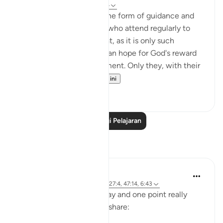
31 minggu lalu
·
Rujukan
ayat 27:4
The believers' reward in the form of guidance and
joyful tidings is for those who attend regularly to
prayers and pay their zakat, as it is only such
obedient believers who can hope for God's reward
yet still dread His punishment. Only they, with their
hearts ...
Lihat lebih dari yang ini
1
0
Baca Lagi Pelajaran
Refleksi
A Siddiqui
5 tahun lalu
·
Rujukan
ayat 4:120, 27:4, 47:14, 6:43
I listened to a lecture today and one point really
stood out, so I wanted to share: