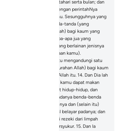
mu malam dan siang, dan matahari serta bulan; dan
ntang-bintang dimudahkan dengan perintahNya
tuk keperluan-keperluan kamu. Sesungguhnya yang
mikian itu mengandungi tanda-tanda (yang
mbuktikan kebijaksanaan Allah) bagi kaum yang
hu memahaminya.
13
.
Dan apa-apa jua yang
jadikan untuk kamu di bumi yang berlainan jenisnya
imudahkan juga untuk kegunaan kamu).
sungguhnya yang demikian itu mengandungi satu
nda (yang membuktikan kemurahan Allah) bagi kaum
ng mahu mengingati nikmat Allah itu.
14
.
Dan Dia lah
ng memudahkan laut, supaya kamu dapat makan
ripadanya daging yang lembut hidup-hidup, dan
pat pula mengeluarkan daripadanya benda-benda
rhiasan untuk kamu memakainya dan (selain itu)
gkau melihat pula kapal-kapal belayar padanya; dan
gi supaya kamu dapat mencari rezeki dari limpah
rniaNya; dan supaya kamu bersyukur.
15
.
Dan Ia