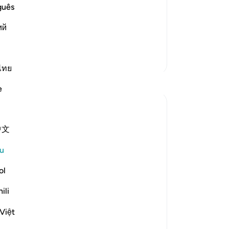
call on instead of Him cannot create
ka
guês
lil (Ibrahim) said:
bi
ий
un
de
me
Lebih Banyak Tafsir
ma
ไทย
Refleksi
di
e
(d
Se
Khalisa M.
ta
45 minggu lalu
·
中文
Rujukan
ayat 27:40, 12:86, 2:9, 16:19, 2:216
ya
When someone gives you a gift you don’t
ya
u
like, you fake it... or at least you try to. You
da
smile and say thank you in hopes of not
da
ol
hurting their feelings, because 'it’s the
pe
ili
thought that counts.'
en
But what about when Allah ﷻ gifts you
la
Việt
with something you don’t like...
ku