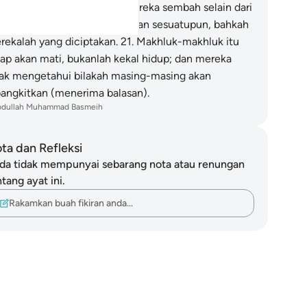
n makhluk-makhluk yang mereka sembah selain dari
lah itu tidak dapat menciptakan sesuatupun, bahkah
rekalah yang diciptakan.
21
.
Makhluk-makhluk itu
tap akan mati, bukanlah kekal hidup; dan mereka
dak mengetahui bilakah masing-masing akan
bangkitkan (menerima balasan).
bdullah Muhammad Basmeih
ta dan Refleksi
da tidak mempunyai sebarang nota atau renungan
tang ayat ini.
Rakamkan buah fikiran anda…