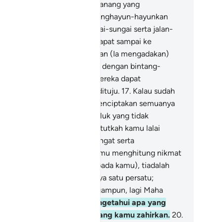
ngadakan di bumi gunung-ganang yang
netapnya supaya ia tidak menghayun-hayunkan
mu; dan Ia mengadakan sungai-sungai serta jalan-
lan lalu lalang, supaya kamu dapat sampai ke
tlamat yang kamu tuju.
16
.
Dan (Ia mengadakan)
nda-tanda panduan jalan, dan dengan bintang-
ntang (pada waktu malam) mereka dapat
ngetahui arah yang hendak dituju.
17
.
Kalau sudah
mikian, adakah Allah yang menciptakan semuanya
u sama seperti makhluk-makhluk yang tidak
nciptakan sesuatu? Maka patutkah kamu lalai
hingga kamu tidak mahu beringat serta
mikirkannya?
18
.
Dan jika kamu menghitung nikmat
lah (yang dilimpahkannya kepada kamu), tiadalah
mu akan dapat menghitungnya satu persatu;
sungguhnya Allah Maha Pengampun, lagi Maha
ngasihani.
19
.
Dan Allah mengetahui apa yang
mu sembunyikan dan apa yang kamu zahirkan.
20
.