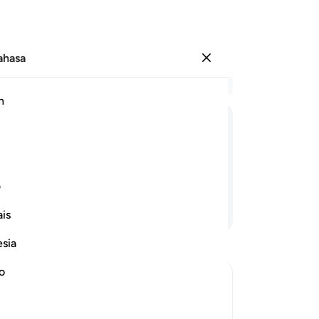
Bahasa
Log masuk
Ba
h
Bab
10
ﱨ
ﱩ
ﱪ
ﱫ
ﱬ
ﱭ
se
se
kan dan apa yang kamu zahirkan.
po
ف
bi
Teruskan Membaca
is
me
ta
esia
(ku
bu
no
sa
 not create
ka