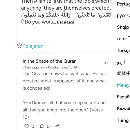
Then Allah tells us that the idols which people 
Portu
anything, they are themselves created, as Al-Kha
قَالَ أَتَعْبُدُونَ مَا تَنْحِتُونَ - وَاللَّهُ خَلَقَكُمْ وَمَا تَعْمَلُونَ
русск
("Do you wors
…
Baca Lagi
Shqip
ภาษา
Pelajaran
Türkç
In the Shade of the Quran
اردو
31 minggu lalu
·
Rujukan
ayat 16:19
简体
The Creator knows full well what He has
created, what is apparent of it, and what
Melay
is concealed:
Españ
"God knows all that you keep secret and
Kiswah
all that you bring into the open." (Verse
19)
Tiếng 
0
0