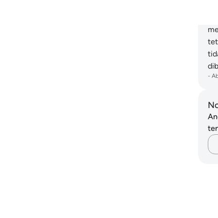
Da
Al
me
te
ti
di
-
A
No
An
ten