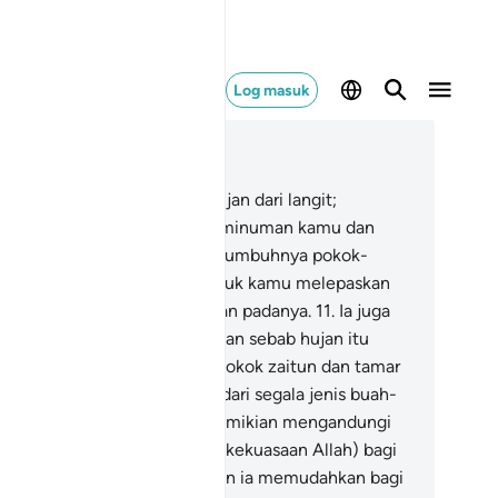
Log masuk
ca dalam Konteks
 16, Halaman 269, Juz 14
.
Dia lah yang menurunkan hujan dari langit;
bahagian daripadanya untuk minuman kamu dan
bahagian lagi menyebabkan tumbuhnya pokok-
kok (tumbuh-tumbuhan) untuk kamu melepaskan
natang-binatang ternak: makan padanya.
11
.
Ia juga
numbuhkan bagi kamu dengan sebab hujan itu
naman-tanaman dan pokok-pokok zaitun dan tamar
rma) serta anggur; dan juga dari segala jenis buah-
ahan. Sesungguhnya yang demikian mengandungi
tu tanda (yang membuktikan kekuasaan Allah) bagi
um yang mahu berfikir.
12
.
Dan ia memudahkan bagi