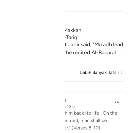
Baca Tafsir
Ibn Kathir (Abridged)
Which was revealed in Makkah
The Virtues of Surat At-Tariq
An-Nasa'i recorded that Jabir said, "Mu`adh lead
the Maghrib prayer and he recited Al-Baqarah
…
Baca Lagi
Lebih Banyak Tafsir
Pelajaran
In the Shade of the Quran
31 minggu lalu
·
Rujukan
ayat 86:8-10
"God is well able to bring him back [to life]. On the
day when consciences are tried, man shall be
helpless, with no supporter." (Verses 8-10)