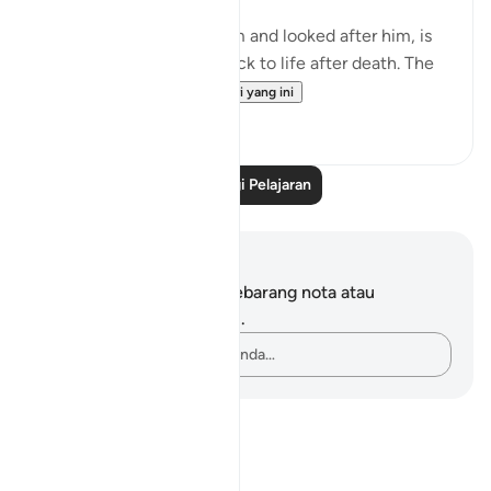
God, who has created him and looked after him, is
well able to bring man back to life after death. The
first creatio...
Lihat lebih dari yang ini
0
0
Baca Lagi Pelajaran
Nota dan Refleksi
Anda tidak mempunyai sebarang nota atau
renungan tentang ayat ini.
Rakamkan buah fikiran anda…