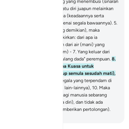
3
.
(At-Taariq) ialah bintang yang menembusi (sinaran
cahayanya);
4
.
Tiada sesuatu diri juapun melainkan
ada malaikat yang menjaga (keadaannya serta
menyimpan catitan mengenai segala bawaannya).
5
.
(Setelah mengetahui yang demikian), maka
hendaklah manusia memikirkan: dari apa ia
diciptakan.
6
.
Ia diciptakan dari air (mani) yang
memancut (ke dalam rahim) -
7
.
Yang keluar dari
"tulang sulbi" lelaki dan "tulang dada" perempuan.
8
.
Sesungguhnya Allah Maha Kuasa untuk
mengembalikannya (hidup semula sesudah mati),
9
.
Pada hari didedahkan segala yang terpendam di
hati (dari iktiqad, niat, dan lain-lainnya),
10
.
Maka
(pada saat itu) tidak ada bagi manusia sebarang
kekuatan (untuk membela diri), dan tidak ada
penolong (yang dapat memberikan pertolongan).
-
Abdullah Muhammad Basmeih