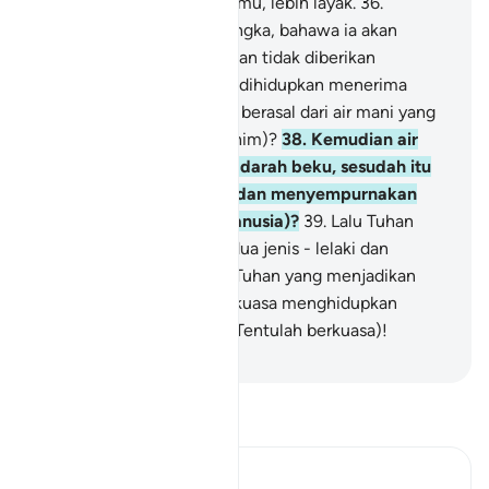
nerakalah lebih layak bagimu, lebih layak.
36
.
Patutkah manusia menyangka, bahawa ia akan
ditinggalkan terbiar (dengan tidak diberikan
tanggungjawab dan tidak dihidupkan menerima
balasan)?
37
.
Bukankah ia berasal dari air mani yang
dipancarkan (ke dalam rahim)?
38
.
Kemudian air
mani itu menjadi sebuku darah beku, sesudah itu
Tuhan menciptakannya, dan menyempurnakan
kejadiannya (sebagai manusia)?
39
.
Lalu Tuhan
menjadikan daripadanya dua jenis - lelaki dan
perempuan.
40
.
Adakah (Tuhan yang menjadikan
semuanya) itu - tidak berkuasa menghidupkan
orang-orang yang mati? (Tentulah berkuasa)!
-
Abdullah Muhammad Basmeih
Baca Tafsir
Ibn Kathir (Abridged)