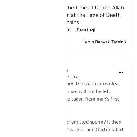
Certainty will Occur at the Time of Death. Allah
Informs of the Condition at the Time of Death
and What Terrors it Contains.
May Allah make us firm at
…
Baca Lagi
Lebih Banyak Tafsir
Pelajaran
In the Shade of the Quran
31 minggu lalu
·
Rujukan
ayat 75:37-39
In a clear and simple manner, the surah cites clear
evidence confirming that man will not be left
without purpose. These are taken from man's first
origins:
"Was he not a mere drop of emitted sperm? It then
became a clinging cell mass, and then God created