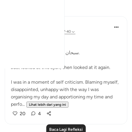
Refleksi
Kulsum Maniar
4 minggu lalu
·
Rujukan
ayat 75:37-40
بسم الله الرحمن الرحيم
سبحان الله. سبحان الله. سبحان الله.
Just looked at this ayah, then looked at it again.
I was in a moment of self criticism. Blaming myself,
disappointed, unhappy with the way I was
organising my day and apportioning my time and
perfo...
Lihat lebih dari yang ini
20
4
Baca Lagi Refleksi