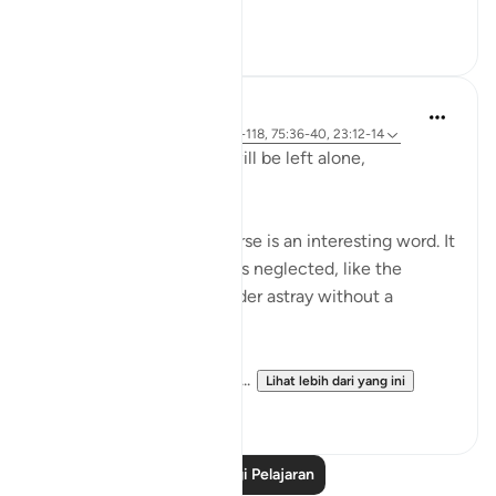
an...
Lihat lebih dari yang ini
1
0
Hammad Fahim
2 tahun lalu
·
Rujukan
ayat 23:115-118, 75:36-40, 23:12-14
Does man think that he will be left alone,
unquestioned?
The word 'Suda' in the verse is an interesting word. It
refers to something that is neglected, like the
animal that is left to wander astray without a
shepherd (السدى الهمل).
Allah invites us to ponder...
Lihat lebih dari yang ini
19
4
Baca Lagi Pelajaran