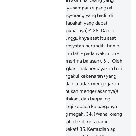
melupakan akhirat. Ingatlah akan hal orang yang
hendak mati) apabila rohnya sampai ke pangkal
kerongkong,
27
.
Dan (orang-orang yang hadir di
sisinya heboh) berkata: "Siapakah yang dapat
menawar jampi (dan mengubatnya)?"
28
.
Dan ia
sendiri yakin, bahawa sesungguhnya saat itu saat
perpisahan;
29
.
Serta kedahsyatan bertindih-tindih;
30
.
(Maka) kepada Tuhanmu lah - pada waktu itu -
engkau dibawa (untuk menerima balasan).
31
.
(Oleh
sebab orang yang kufur ingkar tidak percayakan hari
akhirat) maka ia tidak mengakui kebenaran (yang
diwajibkan meyakininya) dan ia tidak mengerjakan
sembahyang (yang difardhukan mengerjakannya)!
32
.
Akan tetapi ia mendustakan, dan berpaling
ingkar!
33
.
Kemudian ia pergi kepada keluarganya
dengan berlagak sombong megah.
34
.
(Wahai orang
yang kufur ingkar!) sudahlah dekat kepadamu
kebinasaanmu, sudahlah dekat!
35
.
Kemudian api