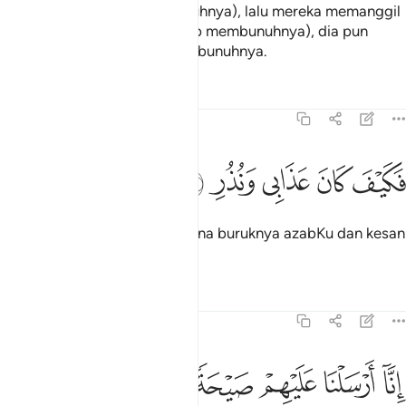
dan berkira hendak membunuhnya), lalu mereka memanggil
kawan mereka (yang sanggup membunuhnya), dia pun
bertindak sampai dapat membunuhnya.
Tafsir
Pelajaran
Renungan
54:30
ﱐ
ﱑ
كيف كان عذابي ونذر ٣٠
ﱒ
ﱓ
ﱔ
َكَيْفَ كَانَ عَذَابِى وَنُذُرِ ٣٠
Maka perhatikanlah, bagaimana buruknya azabKu dan kesan
amaran-amaranKu!
Tafsir
Pelajaran
Renungan
54:31
ﱕ
ﱖ
ﱗ
ﱘ
ﱙ
نا ارسلنا عليهم صيحة واحدة فكانوا كهشيم المحتظر ٣١
ﱚ
ﱛ
ِنَّآ أَرْسَلْنَا عَلَيْهِمْ صَيْحَةًۭ وَٰحِدَةًۭ فَكَانُوا۟ كَهَشِيمِ ٱلْمُحْتَظ