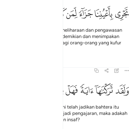
ﱻ
ﱼ
ﱽ
جري باعيننا جزاء لمن كان كفر ١٤
ﱾ
ﱿ
ﲀ
ﲁ
َجْرِى بِأَعْيُنِنَا جَزَآءًۭ لِّمَن كَانَ كُفِرَ ١٤
Yang belayar laju dengan pemeliharaan dan pengawasan
Kami; (Kami melakukan yang demikian dan menimpakan
taufan itu) sebagai balasan bagi orang-orang yang kufur
ingkar!
Tafsir
Pelajaran
Renungan
54:15
ﲂ
ﲃ
ﲄ
لقد تركناها اية فهل من مدكر ١٥
ﲅ
ﲆ
ﲇ
ﲈ
َلَقَد تَّرَكْنَـٰهَآ ءَايَةًۭ فَهَلْ مِن مُّدَّكِرٍۢ ١٥
Dan demi sesungguhnya! Kami telah jadikan bahtera itu
sebagai satu tanda yang menjadi pengajaran, maka adakah
orang yang mahu beringat dan insaf?