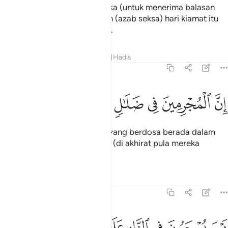
yang dijanjikan kepada mereka (untuk menerima balasan
yang sepenuh-penuhnya) dan (azab seksa) hari kiamat itu
amat dahsyat dan amat pahit.
Tafsir
Pelajaran
Renungan
Hadis
54:47
ﳋ
ﳌ
ﳍ
ن المجرمين في ضلال وسعر ٤٧
ﳎ
ﳏ
ﳐ
ِنَّ ٱلْمُجْرِمِينَ فِى ضَلَـٰلٍۢ وَسُعُرٍۢ ٤٧
Sesungguhnya orang-orang yang berdosa berada dalam
keadaan sesat (di dunia), dan (di akhirat pula mereka
berada dalam) api Neraka.
Tafsir
Pelajaran
Renungan
54:48
ﳑ
ﳒ
ﳓ
ﳔ
ﳕ
وم يسحبون في النار على وجوههم ذوقوا مس سقر ٤٨
ﳖ
ﳗ