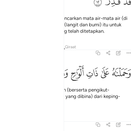
ﱲ
ﱳ
ﱴ
Dan Kami jadikan bumi memancarkan mata air-mata air (di
sana sini), lalu bertemulah air (langit dan bumi) itu untuk
(melakukan) satu perkara yang telah ditetapkan.
Tafsir
Pelajaran
Renungan
Qiraat
54:13
ﱵ
ﱶ
ﱷ
حملناه على ذات الواح ودسر ١٣
ﱸ
ﱹ
ﱺ
َحَمَلْنَـٰهُ عَلَىٰ ذَاتِ أَلْوَٰحٍۢ وَدُسُرٍۢ ١٣
Dan Kami bawa naik Nabi Nuh (berserta pengikut-
pengikutnya) di atas (bahtera yang dibina) dari keping-
keping papan dan paku;
Tafsir
Pelajaran
Renungan
54:14