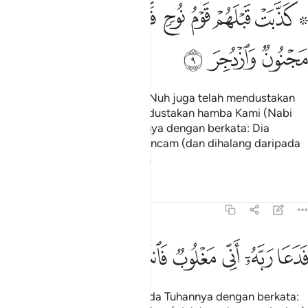
ﱔ ﱕ
ﱖ
ﱗ
ﱘ
ﱙ
ﱚ
۞ ذبت قبلهم قوم نوح فكذبوا عبدنا وقالوا مجنون وازدجر ٩
ﱛ
۞ َذَّبَتْ قَبْلَهُمْ قَوْمُ نُوحٍۢ فَكَذَّبُوا۟ عَبْدَنَا وَقَالُوا۟ مَجْنُونٌۭ وَٱزْدُجِرَ ٩
ﱜ
ﱝ
ﱞ
Sebelum mereka, kaum Nabi Nuh juga telah mendustakan
(Rasulnya); iaitu mereka mendustakan hamba Kami (Nabi
Nuh) serta mereka menuduhnya dengan berkata: Dia
seorang gila dan dia telah diancam (dan dihalang daripada
menjalankan dakwah agama).
Tafsir
Pelajaran
Renungan
54:10
ﱟ
ﱠ
ﱡ
دعا ربه اني مغلوب فانتصر ١٠
ﱢ
ﱣ
ﱤ
َدَعَا رَبَّهُۥٓ أَنِّى مَغْلُوبٌۭ فَٱنتَصِرْ ١٠
Lalu dia berdoa merayu kepada Tuhannya dengan berkata: