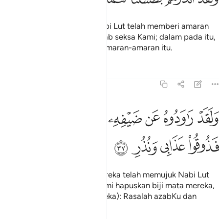
Dan demi sesungguhnya! Nabi Lut telah memberi amaran
kepada mereka mengenai azab seksa Kami; dalam pada itu,
mereka tetap mendustakan amaran-amaran itu.
Tafsir
Pelajaran
Renungan
54:37
ﲅ
ﲆ
ﲇ
ﲈ
ﲉ
لقد راودوه عن ضيفه فطمسنا اعينهم فذوقوا عذابي ونذر ٣٧
ﲊ
َلَقَدْ رَٰوَدُوهُ عَن ضَيْفِهِۦ فَطَمَسْنَآ أَعْيُنَهُمْ فَذُوقُوا۟ عَذَابِى وَنُذُرِ ٣٧
ﲋ
ﲌ
ﲍ
ﲎ
Dan demi sesungguhnya! Mereka telah memujuk Nabi Lut
mengenai tetamunya, lalu Kami hapuskan biji mata mereka,
serta (dikatakan kepada mereka): Rasalah azabKu dan
kesan amaran-amaranKu!