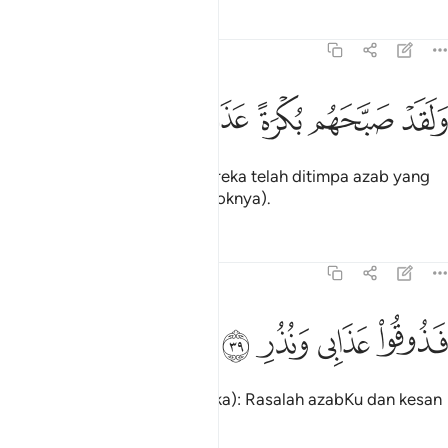
Tafsir
Pelajaran
Renungan
54:38
ﲏ
ﲐ
ﲑ
لقد صبحهم بكرة عذاب مستقر ٣٨
ﲒ
ﲓ
ﲔ
َلَقَدْ صَبَّحَهُم بُكْرَةً عَذَابٌۭ مُّسْتَقِرٌّۭ ٣٨
Dan demi sesungguhnya! Mereka telah ditimpa azab yang
kekal pada pagi-pagi hari (esoknya).
Tafsir
Pelajaran
Renungan
54:39
ﲕ
ذوقوا عذابي ونذر ٣٩
ﲖ
ﲗ
ﲘ
َذُوقُوا۟ عَذَابِى وَنُذُرِ ٣٩
Lalu (dikatakan kepada mereka): Rasalah azabKu dan kesan
amaran-amaranKu!