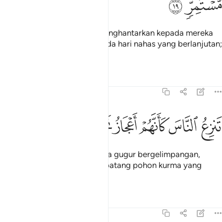
ﲥ
ﲦ
Sesungguhnya Kami telah menghantarkan kepada mereka
angin ribut yang kencang, pada hari nahas yang berlanjutan;
-
Tafsir
Pelajaran
Renungan
54:20
ﲧ
ﲨ
ﲩ
ﲪ
نزع الناس كانهم اعجاز نخل منقعر ٢٠
ﲫ
ﲬ
ﲭ
َنزِعُ ٱلنَّاسَ كَأَنَّهُمْ أَعْجَازُ نَخْلٍۢ مُّنقَعِرٍۢ ٢٠
Yang menumbangkan manusia gugur bergelimpangan,
seolah-olah mereka batang-batang pohon kurma yang
terbongkar.
Tafsir
Pelajaran
Renungan
54:21