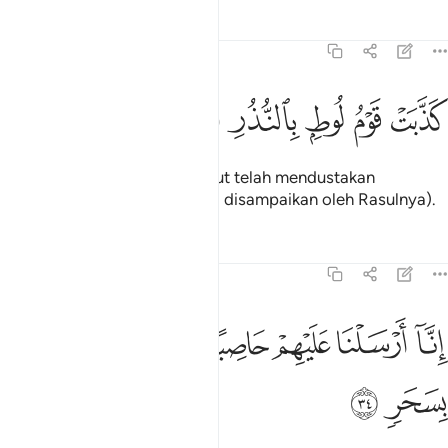
Tafsir
Pelajaran
Renungan
54:33
ﱦ
ﱧ
ذبت قوم لوط بالنذر ٣٣
ﱨ
ﱩ
ﱪ
َذَّبَتْ قَوْمُ لُوطٍۭ بِٱلنُّذُرِ ٣٣
(Demikian juga) kaum Nabi Lut telah mendustakan
peringatan dan amaran (yang disampaikan oleh Rasulnya).
Tafsir
Pelajaran
Renungan
54:34
ﱫ
ﱬ
ﱭ
ﱮ
ﱯ
نا ارسلنا عليهم حاصبا الا ال لوط نجيناهم بسحر ٣٤
ﱰ
ﱱﱲ
ﱳ
ِنَّآ أَرْسَلْنَا عَلَيْهِمْ حَاصِبًا إِلَّآ ءَالَ لُوطٍۢ ۖ نَّجَّيْنَـٰهُم بِسَحَرٍۢ ٣٤
ﱴ
ﱵ