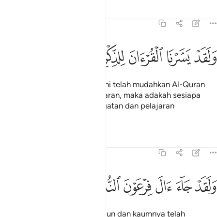
Tafsir
Pelajaran
Renungan
54:40
ﲙ
ﲚ
ﲛ
ﲜ
لقد يسرنا القران للذكر فهل من مدكر ٤٠
ﲝ
ﲞ
ﲟ
ﲠ
َلَقَدْ يَسَّرْنَا ٱلْقُرْءَانَ لِلذِّكْرِ فَهَلْ مِن مُّدَّكِرٍۢ ٤٠
Dan demi sesungguhnya! Kami telah mudahkan Al-Quran
untuk peringatan dan pengajaran, maka adakah sesiapa
yang mahu mengambil peringatan dan pelajaran
(daripadanya)?
Tafsir
Pelajaran
Renungan
54:41
ﲡ
ﲢ
ﲣ
لقد جاء ال فرعون النذر ٤١
ﲤ
ﲥ
ﲦ
َلَقَدْ جَآءَ ءَالَ فِرْعَوْنَ ٱلنُّذُرُ ٤١
Dan demi sesungguhnya! Firaun dan kaumnya telah