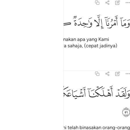
54:50
ﱁ
ﱂ
ﱃ
ﱄ
ما امرنا الا واحدة كلمح بالبصر ٥٠
ﱅ
ﱆ
ﱇ
َمَآ أَمْرُنَآ إِلَّا وَٰحِدَةٌۭ كَلَمْحٍۭ بِٱلْبَصَرِ ٥٠
Dan hal Kami (dalam melaksanakan apa yang Kami
kehendaki), hanyalah satu cara sahaja, (cepat jadinya)
seperti sekelip mata.
Tafsir
Pelajaran
Renungan
54:51
ﱈ
ﱉ
لقد اهلكنا اشياعكم فهل من مدكر ٥١
ﱊ
ﱋ
ﱌ
ﱍ
َلَقَدْ أَهْلَكْنَآ أَشْيَاعَكُمْ فَهَلْ مِن مُّدَّكِرٍۢ ٥١
ﱎ
Dan demi sesungguhnya! Kami telah binasakan orang-orang