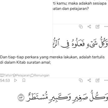
yang sama keadaannya seperti kamu; maka adakah sesiapa
yang mahu mengambil peringatan dan pelajaran?
Tafsir
Pelajaran
Renungan
54:52
ﱏ
ﱐ
ﱑ
كل شيء فعلوه في الزبر ٥٢
ﱒ
ﱓ
ﱔ
َكُلُّ شَىْءٍۢ فَعَلُوهُ فِى ٱلزُّبُرِ ٥٢
Dan tiap-tiap perkara yang mereka lakukan, adalah tertulis
di dalam Kitab suratan amal;
Tafsir
Pelajaran
Renungan
54:53
ﱕ
ﱖ
كل صغير وكبير مستطر ٥٣
ﱗ
ﱘ
ﱙ
َكُلُّ صَغِيرٍۢ وَكَبِيرٍۢ مُّسْتَطَرٌ ٥٣