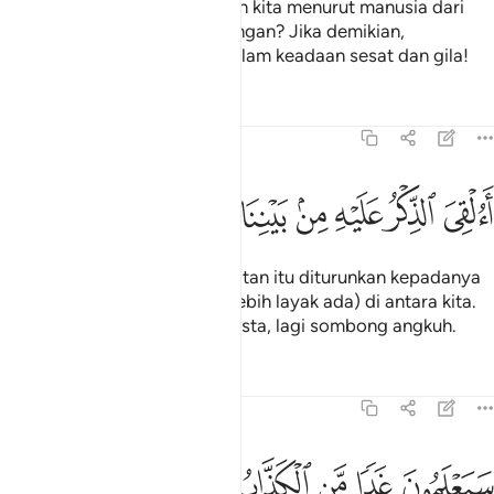
Lalu mereka berkata: Patutkah kita menurut manusia dari
jenis kita, lagi yang berseorangan? Jika demikian,
sesungguhnya kita berada dalam keadaan sesat dan gila!
Tafsir
Pelajaran
Renungan
54:25
ﳊ
ﳋ
ﳌ
ﳍ
ﳎ
ﳏ
القي الذكر عليه من بيننا بل هو كذاب اشر ٢٥
ﳐ
ﳑ
ﳒ
ﳓ
َءُلْقِىَ ٱلذِّكْرُ عَلَيْهِ مِنۢ بَيْنِنَا بَلْ هُوَ كَذَّابٌ أَشِرٌۭ ٢٥
Tidaklah patut wahyu peringatan itu diturunkan kepadanya
(padahal orang-orang yang lebih layak ada) di antara kita.
Bahkan dialah seorang pendusta, lagi sombong angkuh.
Tafsir
Pelajaran
Renungan
54:26
ﳔ
ﳕ
ﳖ
يعلمون غدا من الكذاب الاشر ٢٦
ﳗ
ﳘ
ﳙ
َيَعْلَمُونَ غَدًۭا مَّنِ ٱلْكَذَّابُ ٱلْأَشِرُ ٢٦