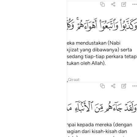
54:3
ﲫ
ﲬ
ﲭﲮ
ﲯ
كذبوا واتبعوا اهواءهم وكل امر مستقر ٣
ﲰ
ﲱ
ﲲ
َكَذَّبُوا۟ وَٱتَّبَعُوٓا۟ أَهْوَآءَهُمْ ۚ وَكُلُّ أَمْرٍۢ مُّسْتَقِرٌّۭ ٣
Dan (telah menjadi adat) mereka mendustakan (Nabi
Muhammad dan mukjizat-mukjizat yang dibawanya) serta
menurut hawa nafsu mereka, sedang tiap-tiap perkara tetap
(menurut keadaan yang ditentukan oleh Allah).
Tafsir
Pelajaran
Renungan
Qiraat
54:4
ﲳ
ﲴ
ﲵ
ﲶ
ﲷ
لقد جاءهم من الانباء ما فيه مزدجر ٤
ﲸ
ﲹ
ﲺ
َلَقَدْ جَآءَهُم مِّنَ ٱلْأَنۢبَآءِ مَا فِيهِ مُزْدَجَرٌ ٤
Dan sesungguhnya! Telah sampai kepada mereka (dengan
perantaraan Al-Quran), sebahagian dari kisah-kisah dan