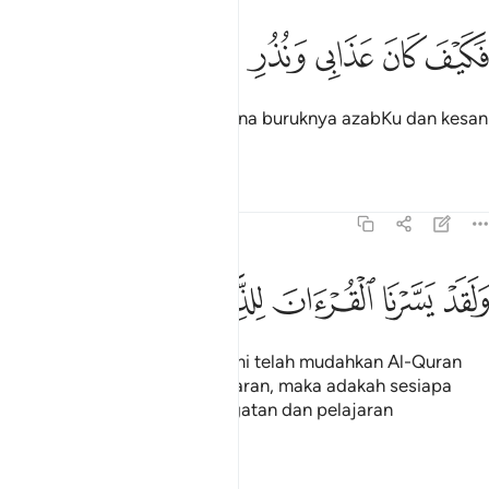
ﲮ
ﲯ
كيف كان عذابي ونذر ٢١
ﲰ
ﲱ
ﲲ
َكَيْفَ كَانَ عَذَابِى وَنُذُرِ ٢١
Maka perhatikanlah, bagaimana buruknya azabKu dan kesan
amaran-amaranKu!
Tafsir
Pelajaran
Renungan
54:22
ﲳ
ﲴ
ﲵ
لقد يسرنا القران للذكر فهل من مدكر ٢٢
ﲶ
ﲷ
ﲸ
ﲹ
ﲺ
َلَقَدْ يَسَّرْنَا ٱلْقُرْءَانَ لِلذِّكْرِ فَهَلْ مِن مُّدَّكِرٍۢ ٢٢
Dan demi sesungguhnya! Kami telah mudahkan Al-Quran
untuk peringatan dan pengajaran, maka adakah sesiapa
yang mahu mengambil peringatan dan pelajaran
(daripadanya)?