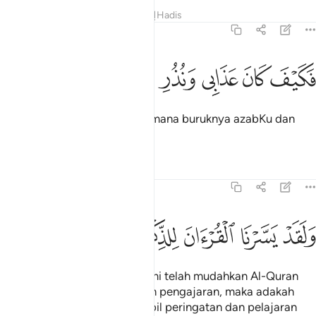
Tafsir
Pelajaran
Renungan
Hadis
54:16
ﲉ
ﲊ
كيف كان عذابي ونذر ١٦
ﲋ
ﲌ
ﲍ
َكَيْفَ كَانَ عَذَابِى وَنُذُرِ ١٦
Oleh itu, perhatikanlah bagaimana buruknya azabKu dan
kesan amaran-amaranKu.
Tafsir
Pelajaran
Renungan
54:17
ﲎ
ﲏ
ﲐ
ﲑ
لقد يسرنا القران للذكر فهل من مدكر ١٧
ﲒ
ﲓ
ﲔ
ﲕ
َلَقَدْ يَسَّرْنَا ٱلْقُرْءَانَ لِلذِّكْرِ فَهَلْ مِن مُّدَّكِرٍۢ ١٧
Dan demi sesungguhnya! Kami telah mudahkan Al-Quran
untuk menjadi peringatan dan pengajaran, maka adakah
sesiapa yang mahu mengambil peringatan dan pelajaran