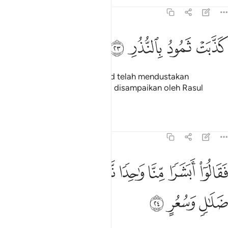
Tafsir
Pelajaran
Renungan
54:23
ﲻ
ذبت ثمود بالنذر ٢٣
ﲼ
ﲽ
ﲾ
َذَّبَتْ ثَمُودُ بِٱلنُّذُرِ ٢٣
(Demikian juga) kaum Thamud telah mendustakan
peringatan dan amaran (yang disampaikan oleh Rasul
mereka, Nabi Soleh).
Tafsir
Pelajaran
Renungan
54:24
ﲿ
ﳀ
ﳁ
ﳂ
ﳃ
ﳄ
قالوا ابشرا منا واحدا نتبعه انا اذا لفي ضلال وسعر ٢٤
ﳅ
ﳆ
َقَالُوٓا۟ أَبَشَرًۭا مِّنَّا وَٰحِدًۭا نَّتَّبِعُهُۥٓ إِنَّآ إِذًۭا لَّفِى ضَلَـٰلٍۢ وَسُعُرٍ ٢٤
ﳇ
ﳈ
ﳉ