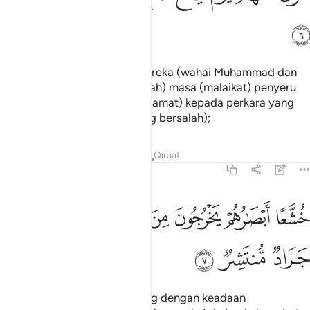
ﳋ
Oleh itu, berpalinglah dari mereka (wahai Muhammad dan
janganlah dihiraukan). (Ingatlah) masa (malaikat) penyeru
menyeru (mereka pada hari kiamat) kepada perkara yang
tidak diingini (oleh orang yang bersalah);
Tafsir
Pelajaran
Renungan
Qiraat
54:7
ﱁ
ﱂ
ﱃ
ﱄ
ﱅ
شعا ابصارهم يخرجون من الاجداث كانهم جراد منتشر ٧
ﱆ
ُشَّعًا أَبْصَـٰرُهُمْ يَخْرُجُونَ مِنَ ٱلْأَجْدَاثِ كَأَنَّهُمْ جَرَادٌۭ مُّنتَشِرٌۭ ٧
ﱇ
ﱈ
ﱉ
(Pada saat itu) masing-masing dengan keadaan