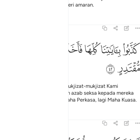
didatangi (Rasul-rasul) pemberi amaran.
Tafsir
Pelajaran
Renungan
54:42
ﲧ
ﲨ
ﲩ
ذبوا باياتنا كلها فاخذناهم اخذ عزيز مقتدر ٤٢
ﲪ
ﲫ
ﲬ
َذَّبُوا۟ بِـَٔايَـٰتِنَا كُلِّهَا فَأَخَذْنَـٰهُمْ أَخْذَ عَزِيزٍۢ مُّقْتَدِرٍ ٤٢
ﲭ
ﲮ
Mereka telah mendustakan mukjizat-mukjizat Kami
semuanya, lalu Kami timpakan azab seksa kepada mereka
sebagai seksaan dari Yang Maha Perkasa, lagi Maha Kuasa.
Tafsir
Pelajaran
Renungan
54:43
كفاركم خير من اولايكم ام لكم براءة في الزبر ٤٣