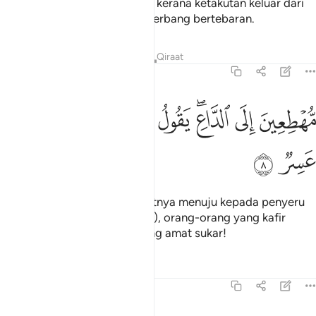
menundukkan pandangannya kerana ketakutan keluar dari
kubur seperti belalang yang terbang bertebaran.
Tafsir
Pelajaran
Renungan
Qiraat
54:8
ﱊ
ﱋ
ﱌﱍ
ﱎ
هطعين الى الداع يقول الكافرون هاذا يوم عسر ٨
ﱏ
ﱐ
ﱑ
ُّهْطِعِينَ إِلَى ٱلدَّاعِ ۖ يَقُولُ ٱلْكَـٰفِرُونَ هَـٰذَا يَوْمٌ عَسِرٌۭ ٨
ﱒ
ﱓ
Masing-masing dengan cepatnya menuju kepada penyeru
itu. (Pada saat yang demikian), orang-orang yang kafir
berkata: Hari ini ialah hari yang amat sukar!
Tafsir
Pelajaran
Renungan
54:9