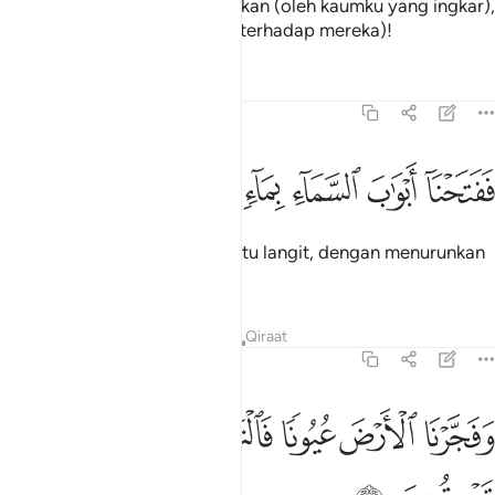
Sesungguhnya aku ini dikalahkan (oleh kaumku yang ingkar),
oleh itu menangkanlah daku (terhadap mereka)!
Tafsir
Pelajaran
Renungan
54:11
ﱥ
ﱦ
ﱧ
فتحنا ابواب السماء بماء منهمر ١١
ﱨ
ﱩ
ﱪ
َفَتَحْنَآ أَبْوَٰبَ ٱلسَّمَآءِ بِمَآءٍۢ مُّنْهَمِرٍۢ ١١
Maka Kami bukakan pintu-pintu langit, dengan menurunkan
hujan yang mencurah-curah.
Tafsir
Pelajaran
Renungan
Qiraat
54:12
ﱫ
ﱬ
ﱭ
ﱮ
فجرنا الارض عيونا فالتقى الماء على امر قد قدر ١٢
ﱯ
ﱰ
ﱱ
َفَجَّرْنَا ٱلْأَرْضَ عُيُونًۭا فَٱلْتَقَى ٱلْمَآءُ عَلَىٰٓ أَمْرٍۢ قَدْ قُدِرَ ١٢