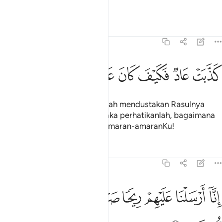
(daripadanya)?
Tafsir
Pelajaran
Renungan
54:18
ﲖ
ﲗ
ﲘ
ﲙ
ذبت عاد فكيف كان عذابي ونذر ١٨
ﲚ
ﲛ
ﲜ
َذَّبَتْ عَادٌۭ فَكَيْفَ كَانَ عَذَابِى وَنُذُرِ ١٨
(Demikian juga) kaum Aad telah mendustakan Rasulnya
(lalu mereka dibinasakan); maka perhatikanlah, bagaimana
buruknya azabku dan kesan amaran-amaranKu!
Tafsir
Pelajaran
Renungan
54:19
ﲝ
ﲞ
ﲟ
ﲠ
ﲡ
ﲢ
نا ارسلنا عليهم ريحا صرصرا في يوم نحس مستمر ١٩
ﲣ
ﲤ
ِنَّآ أَرْسَلْنَا عَلَيْهِمْ رِيحًۭا صَرْصَرًۭا فِى يَوْمِ نَحْسٍۢ مُّسْتَمِرٍّۢ ١٩