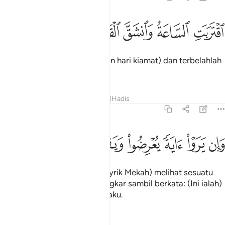
ﲞ
ﲟ
قتربت الساعة وانشق القمر ١
ﲠ
ﲡ
ﲢ
قْتَرَبَتِ ٱلسَّاعَةُ وَٱنشَقَّ ٱلْقَمَرُ ١
Telah hampir saat (kedatangan hari kiamat) dan terbelahlah
bulan.
Tafsir
Pelajaran
Renungan
Hadis
54:2
ﲣ
ﲤ
ﲥ
ﲦ
ان يروا اية يعرضوا ويقولوا سحر مستمر ٢
ﲧ
ﲨ
ﲩ
ﲪ
َإِن يَرَوْا۟ ءَايَةًۭ يُعْرِضُوا۟ وَيَقُولُوا۟ سِحْرٌۭ مُّسْتَمِرٌّۭ ٢
Dan kalau mereka (kaum musyrik Mekah) melihat sesuatu
mukjizat, mereka berpaling ingkar sambil berkata: (Ini ialah)
sihir yang terus menerus berlaku.
Tafsir
Pelajaran
Renungan