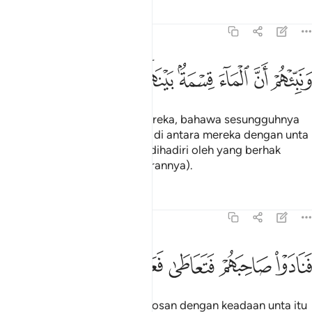
Tafsir
Pelajaran
Renungan
54:28
ﱁ
ﱂ
ﱃ
ﱄ
ﱅﱆ
ﱇ
نبيهم ان الماء قسمة بينهم كل شرب محتضر ٢٨
ﱈ
ﱉ
ﱊ
َنَبِّئْهُمْ أَنَّ ٱلْمَآءَ قِسْمَةٌۢ بَيْنَهُمْ ۖ كُلُّ شِرْبٍۢ مُّحْتَضَرٌۭ ٢٨
Dan khabarkanlah kepada mereka, bahawa sesungguhnya
air (telaga mereka) terbahagi di antara mereka dengan unta
itu, tiap-tiap bahagian air itu dihadiri oleh yang berhak
mengambilnya (pada hari gilirannya).
Tafsir
Pelajaran
Renungan
54:29
ﱋ
ﱌ
نادوا صاحبهم فتعاطى فعقر ٢٩
ﱍ
ﱎ
ﱏ
َنَادَوْا۟ صَاحِبَهُمْ فَتَعَاطَىٰ فَعَقَرَ ٢٩
(Mereka selepas itu merasa bosan dengan keadaan unta itu