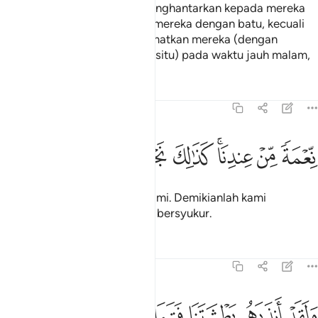
Sesungguhnya Kami telah menghantarkan kepada mereka
angin ribut yang menghujani mereka dengan batu, kecuali
keluarga Nabi Lut, Kami selamatkan mereka (dengan
menyuruh mereka keluar dari situ) pada waktu jauh malam,
Tafsir
Pelajaran
Renungan
54:35
ﱶ
ﱷ
ﱸﱹ
ﱺ
عمة من عندنا كذالك نجزي من شكر ٣٥
ﱻ
ﱼ
ﱽ
ﱾ
ِّعْمَةًۭ مِّنْ عِندِنَا ۚ كَذَٰلِكَ نَجْزِى مَن شَكَرَ ٣٥
Sebagai limpah kurnia dari Kami. Demikianlah kami
membalas orang-orang yang bersyukur.
Tafsir
Pelajaran
Renungan
54:36
ﱿ
ﲀ
ﲁ
لقد انذرهم بطشتنا فتماروا بالنذر ٣٦
ﲂ
ﲃ
ﲄ
َلَقَدْ أَنذَرَهُم بَطْشَتَنَا فَتَمَارَوْا۟ بِٱلنُّذُرِ ٣٦