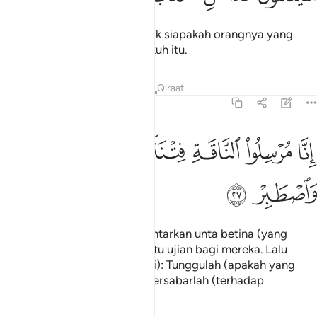
Mereka akan mengetahui kelak siapakah orangnya yang
pendusta, lagi sombong angkuh itu.
Tafsir
Pelajaran
Renungan
Qiraat
54:27
ﳚ
ﳛ
ﳜ
ﳝ
نا مرسلو الناقة فتنة لهم فارتقبهم واصطبر ٢٧
ﳞ
ﳟ
ِنَّا مُرْسِلُوا۟ ٱلنَّاقَةِ فِتْنَةًۭ لَّهُمْ فَٱرْتَقِبْهُمْ وَٱصْطَبِرْ ٢٧
ﳠ
ﳡ
Sesungguhnya Kami menghantarkan unta betina (yang
menjadi mukjizat) sebagai satu ujian bagi mereka. Lalu
(Kami perintahkan Rasul Kami): Tunggulah (apakah yang
mereka akan lakukan) serta bersabarlah (terhadap
tentangan mereka).