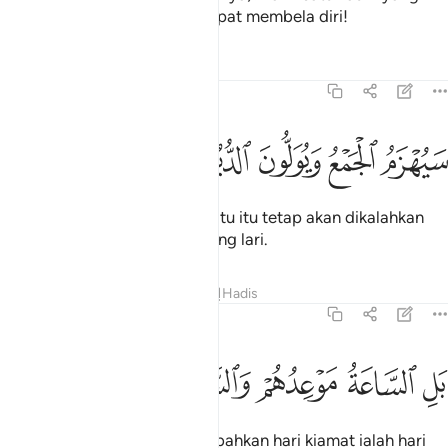
bersatu, yang sudah tentu dapat membela diri!
Tafsir
Pelajaran
Renungan
54:45
ﲿ
ﳀ
يهزم الجمع ويولون الدبر ٤٥
ﳁ
ﳂ
ﳃ
َيُهْزَمُ ٱلْجَمْعُ وَيُوَلُّونَ ٱلدُّبُرَ ٤٥
Kumpulan mereka yang bersatu itu tetap akan dikalahkan
dan mereka pula akan berpaling lari.
Tafsir
Pelajaran
Renungan
Hadis
54:46
ﳄ
ﳅ
ﳆ
ل الساعة موعدهم والساعة ادهى وامر ٤٦
ﳇ
ﳈ
ﳉ
ﳊ
َلِ ٱلسَّاعَةُ مَوْعِدُهُمْ وَٱلسَّاعَةُ أَدْهَىٰ وَأَمَرُّ ٤٦
(Bukan kekalahan itu sahaja) bahkan hari kiamat ialah hari