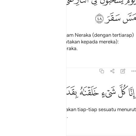
َوْمَ يُسْحَبُونَ فِى ٱلنَّارِ عَلَىٰ وُجُوهِهِمْ ذُوقُوا۟ مَسَّ سَقَرَ ٤٨
ﳘ
ﳙ
ﳚ
Semasa mereka diseret di dalam Neraka (dengan tertiarap)
atas muka mereka, (serta dikatakan kepada mereka):
Rasalah kamu bakaran api Neraka.
Tafsir
Pelajaran
Renungan
54:49
ﳛ
ﳜ
ﳝ
نا كل شيء خلقناه بقدر ٤٩
ﳞ
ﳟ
ﳠ
ِنَّا كُلَّ شَىْءٍ خَلَقْنَـٰهُ بِقَدَرٍۢ ٤٩
Sesungguhnya Kami menciptakan tiap-tiap sesuatu menurut
takdir (yang telah ditentukan).
Tafsir
Pelajaran
Renungan