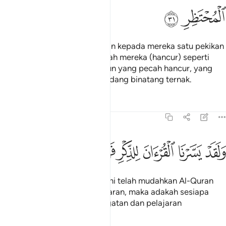
ﱜ
ﱝ
Sesungguhnya Kami hantarkan kepada mereka satu pekikan
(yang dahsyat), lalu menjadilah mereka (hancur) seperti
ranting-ranting dan daun-daun yang pecah hancur, yang
dikumpulkan oleh pemilik kandang binatang ternak.
Tafsir
Pelajaran
Renungan
54:32
ﱞ
ﱟ
ﱠ
ﱡ
لقد يسرنا القران للذكر فهل من مدكر ٣٢
ﱢ
ﱣ
ﱤ
ﱥ
َلَقَدْ يَسَّرْنَا ٱلْقُرْءَانَ لِلذِّكْرِ فَهَلْ مِن مُّدَّكِرٍۢ ٣٢
Dan demi sesungguhnya! Kami telah mudahkan Al-Quran
untuk peringatan dan pengajaran, maka adakah sesiapa
yang mahu mengambil peringatan dan pelajaran
(daripadanya)?