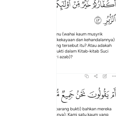
ﲯ
ﲰ
ﲱ
ﲲ
ﲳ
ﲴ
ﲵ
ﲶ
َكُفَّارُكُمْ خَيْرٌۭ مِّنْ أُو۟لَـٰٓئِكُمْ أَمْ لَكُم بَرَآءَةٌۭ فِى ٱلزُّبُرِ ٤٣
ﲷ
ﲸ
Adakah orang-orang kafir kamu (wahai kaum musyrik
Mekah), lebih baik (kekuatan, kekayaan dan kehandalannya)
daripada kaum-kaum kafir yang tersebut itu? Atau adakah
kamu mempunyai sebarang bukti dalam Kitab-kitab Suci
tentang kebebasan kamu (dari azab)?
Tafsir
Pelajaran
Renungan
54:44
ﲹ
ﲺ
ﲻ
م يقولون نحن جميع منتصر ٤٤
ﲼ
ﲽ
ﲾ
َمْ يَقُولُونَ نَحْنُ جَمِيعٌۭ مُّنتَصِرٌۭ ٤٤
(Mereka tidak mempunyai sebarang bukti) bahkan mereka
akan berkata (dengan angkuhnya): Kami satu kaum yang