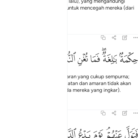
berita (umat-umat yang telah lalu), yang mengandungi
perkara-perkara yang cukup untuk mencegah mereka (dari
perbuatan kufur itu).
Tafsir
Pelajaran
Renungan
54:5
ﲻ
ﲼﲽ
ﲾ
كمة بالغة فما تغن النذر ٥
ﲿ
ﳀ
ﳁ
ِكْمَةٌۢ بَـٰلِغَةٌۭ ۖ فَمَا تُغْنِ ٱلنُّذُرُ ٥
(Yang demikian ialah) pengajaran yang cukup sempurna;
dalam pada itu, segala peringatan dan amaran tidak akan
mendatangkan faedah (kepada mereka yang ingkar).
Tafsir
Pelajaran
Renungan
54:6
ﳂ
ﳃﳄ
ﳅ
ﳆ
تول عنهم يوم يدع الداع الى شيء نكر ٦
ﳇ
ﳈ
ﳉ
ﳊ
َتَوَلَّ عَنْهُمْ ۘ يَوْمَ يَدْعُ ٱلدَّاعِ إِلَىٰ شَىْءٍۢ نُّكُرٍ ٦