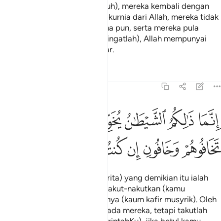
Setelah (pergi mengejar musuh), mereka kembali dengan
mendapat nikmat dan limpah kurnia dari Allah, mereka tidak
disentuh oleh sesuatu bencana pun, serta mereka pula
menurut keredaan Allah. Dan ingatlah), Allah mempunyai
limpah kurnia yang amat besar.
Tafsir
Pelajaran
Renungan
3:175
ﱒ
ﱓ
ﱔ
ﱕ
ﱖ
ﱗ
نما ذالكم الشيطان يخوف اولياءه فلا تخافوهم وخافون ان كنتم مومنين ٧٥
ِنَّمَا ذَٰلِكُمُ ٱلشَّيْطَـٰنُ يُخَوِّفُ أَوْلِيَآءَهُۥ فَلَا تَخَافُوهُمْ وَخَافُونِ إِن كُنتُم مُّؤْمِنِينَ ٥
ﱘ
ﱙ
ﱚ
ﱛ
ﱜ
ﱝ
Sesungguhnya (pembawa berita) yang demikian itu ialah
syaitan yang (bertujuan) menakut-nakutkan (kamu
terhadap) pengikut-pengikutnya (kaum kafir musyrik). Oleh
itu, janganlah kamu takut kepada mereka, tetapi takutlah