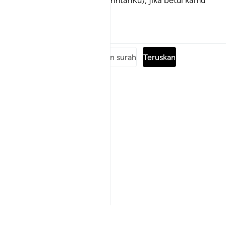
kepadaKu (jangan cuaikan perintahKu), jika betul kamu
orang-orang yang beriman.
Tafsir
Pelajaran
Renungan
Baca keseluruhan surah
Teruskan