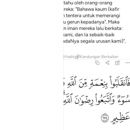
Mereka juga ialah yang diberitahu oleh orang-orang
(pembawa berita) kepada mereka: "Bahawa kaum (kafir
musyrik) telah mengumpulkan tentera untuk memerangi
kamu, oleh itu hendaklah kamu gerun kepadanya". Maka
berita itu makin menambahkan iman mereka lalu berkata:
"Cukuplah untuk (menolong) kami, dan Ia sebaik-baik
pengurus (yang terserah kepadaNya segala urusan kami)".
Tafsir
Pelajaran
Renungan
Hadis
Kandungan Berkaitan
3:174
ﱁ
ﱂ
ﱃ
ﱄ
ﱅ
ﱆ
ﱇ
انقلبوا بنعمة من الله وفضل لم يمسسهم سوء واتبعوا رضوان الله والله
َٱنقَلَبُوا۟ بِنِعْمَةٍۢ مِّنَ ٱللَّهِ وَفَضْلٍۢ لَّمْ يَمْسَسْهُمْ سُوٓءٌۭ وَٱتَّبَعُوا۟ رِضْوَٰنَ ٱللَّهِ ۗ
ﱈ
ﱉ
ﱊ
ﱋﱌ
ﱍ
ﱎ
ﱏ
ﱐ
ﱑ