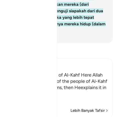
Kemudian Kami bangkitkan mereka (dari
tidurnya), untuk Kami menguji siapakah dari dua
golongan di antara mereka yang lebih tepat
kiraannya, tentang lamanya mereka hidup (dalam
gua itu).
-
Abdullah Muhammad Basmeih
Baca Tafsir
Ibn Kathir (Abridged)
The Story of the People of Al-Kahf Here Allah
tells us about the story of the people of Al-Kahf
in brief and general terms, then Heexplains it in
more
…
Baca Lagi
Lebih Banyak Tafsir