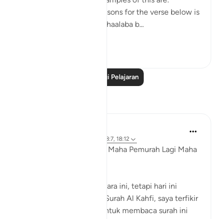
1. One of the reported reasons for the verse below is
that Maaz bin Jabal and Thaalaba b...
Lihat lebih dari yang ini
9
2
Baca Lagi Pelajaran
Refleksi
Razia Zahra
4 tahun lalu
·
Rujukan
ayat 18:2, 18:7, 18:12
Dengan Nama Allah Yang Maha Pemurah Lagi Maha
Penyayang,
Saya pernah menulis perkara ini, tetapi hari ini
semasa saya mendengar Surah Al Kahfi, saya terfikir
bahawa kita digalakkan untuk membaca surah ini