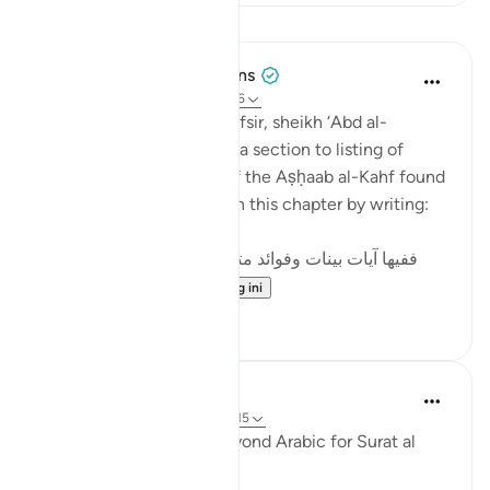
Pelajaran
Tulayhah Tafsir Translations
5 tahun lalu
·
Rujukan
ayat 18:9-26
In his book of thematic tafsir, sheikh ‘Abd al-
Rahman al-Sa’di devoted a section to listing of
benefits from the story of the Aṣḥaab al-Kahf found
in surah al-Kahf. He began this chapter by writing:
ففيها آيات بينات وفوائد متعددة : منها: أن قصة أصحاب
الكهف و...
Lihat lebih dari yang ini
3
0
Fadel Soliman
6 tahun lalu
·
Rujukan
ayat 18:10-15
Taddabor (Pondering) Beyond Arabic for Surat al
Kahf 10-15