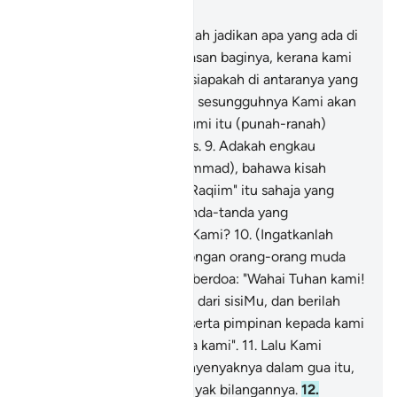
Bab 18, Halaman 294, Juz 15
7
.
Sesungguhnya Kami telah jadikan apa yang ada di
muka bumi sebagai perhiasan baginya, kerana kami
hendak menguji mereka, siapakah di antaranya yang
lebih baik amalnya.
8
.
Dan sesungguhnya Kami akan
jadikan apa yang ada di bumi itu (punah-ranah)
sebagai tanah yang tandus.
9
.
Adakah engkau
menyangka (wahai Muhammad), bahawa kisah
"Ashaabul Kahfi" dan "Ar-Raqiim" itu sahaja yang
menakjubkan di antara tanda-tanda yang
membuktikan kekuasaan Kami?
10
.
(Ingatkanlah
peristiwa) ketika serombongan orang-orang muda
pergi ke gua, lalu mereka berdoa: "Wahai Tuhan kami!
Kurniakanlah kami rahmat dari sisiMu, dan berilah
kemudahan-kemudahan serta pimpinan kepada kami
untuk keselamatan ugama kami".
11
.
Lalu Kami
tidurkan mereka dengan nyenyaknya dalam gua itu,
bertahun-tahun, yang banyak bilangannya.
12
.