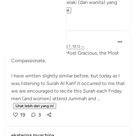
pada setiap hari Jumaat. Lelaki (dan wanita) yang
meng...
Lihat lebih dari yang ini
6
1
Razia Zahra
4 tahun lalu
·
Rujukan
ayat 18:2, 18:7, 18:12
In the Name of Allah the Most Gracious, the Most
Compassionate,
I have written slightly similar before, but today as I
was listening to Surah Al Kahf it occurred to me that
we are encouraged to recite this Surah each Friday,
men (and women) attend Jummah and ...
Lihat lebih dari yang ini
19
3
ekaterina myachina