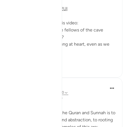
https://youtu.be/lbqgJstj2UI
Questions answered in this video:
- Is the persecution of the fellows of the cave
uncommon, or a 'wonder'?
- How can we remain young at heart, even as we
age physically?
...
Lihat lebih dari yang ini
6
0
Salah Soltan
8 tahun lalu
·
Rujukan
ayat 18:1-110
Applicable Research Only
The general approach of the Quran and Sunnah is to
move away from theory and abstraction, to rooting
and application. Some examples of this are: