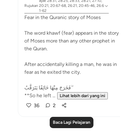
ayat 28:31, 28:25, 28:33, 28:21, 27:10,
Rujukan
20:21, 20:67-68, 26:21, 20:45-46, 26:6
1-62
Fear in the Quranic story of Moses
The word khawf (fear) appears in the story
of Moses more than any other prophet in
the Quran.
After accidentally killing a man, he was in
fear as he exited the city.
فَخَرَجَ مِنْهَا خَائِفًا يَتَرَقَّبُ ۖ
**So he left ...
Lihat lebih dari yang ini
36
2
Baca Lagi Pelajaran