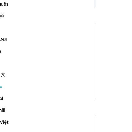
ar
guês
se
ий
(S
di
ke
 with the Mission and Miracles on the
31
ไทย
pu
e
ave already seen that Musa completed
to
 may also be understood from the Ayah
ce
be
中文
(L
ja
u
or
Lebih Banyak Tafsir
ta
ol
kel
Refleksi
ili
da
me
Ali Ali
Việt
de
32 minggu lalu
·
Rujukan
ayat 28:31, 20:19