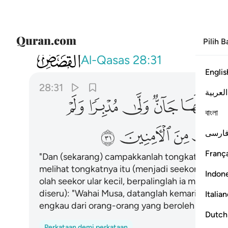
Pilih 
028
وان الق عصاك فلما راها تهتز كانها جان
Al-Qasas
28:31
Englis
28:31
العربية
ﱺ
ﱻ
ﱼ
ﱽ
ﱾ
বাংলা
ﲆ
ﲇ
ﲈ
ﲉ
ارسی
França
"Dan (sekarang) campakkanlah tongkatmu". (I
melihat tongkatnya itu (menjadi seekor ular be
Indon
olah seekor ular kecil, berpalinglah ia melarikan 
diseru): "Wahai Musa, datanglah kemari dan j
Italia
engkau dari orang-orang yang beroleh aman.
Dutch
Perkataan demi perkataan