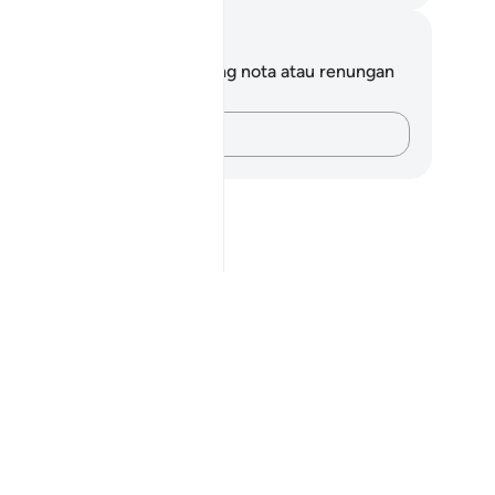
ta dan Refleksi
da tidak mempunyai sebarang nota atau renungan
tang ayat ini.
Rakamkan buah fikiran anda…