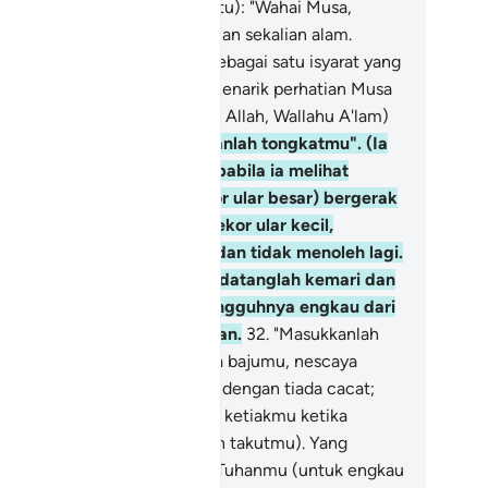
ah pohon kayu (yang ada di situ): "Wahai Musa,
sungguhnya Akulah Allah Tuhan sekalian alam.
esungguhnya api itu adalah sebagai satu isyarat yang
datangkan oleh Allah untuk menarik perhatian Musa
 tempat itu dan bukannya zat Allah, Wallahu A'lam)
.
"Dan (sekarang) campakkanlah tongkatmu". (Ia
n mencampaknya), maka apabila ia melihat
ngkatnya itu (menjadi seekor ular besar) bergerak
pat tangkas, seolah-olah seekor ular kecil,
rpalinglah ia melarikan diri dan tidak menoleh lagi.
alu ia diseru): "Wahai Musa, datanglah kemari dan
nganlah engkau takut. Sesungguhnya engkau dari
ang-orang yang beroleh aman.
32
.
"Masukkanlah
nganmu melalui belahan dada bajumu, nescaya
uarlah ia putih bersinar-sinar dengan tiada cacat;
n kepitlah tanganmu di celah ketiakmu ketika
rasa takut (nescaya hilanglah takutmu). Yang
mikian adalah dua bukti dari Tuhanmu (untuk engkau