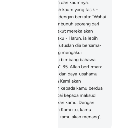
nunjukkannya) kepada Firaun dan kaumnya.
sungguhnya mereka itu adalah kaum yang fasik -
rhaka"
33
.
Nabi Musa merayu dengan berkata: "Wahai
hanku, bahawa aku telah membunuh seorang dari
langan mereka; oleh itu aku takut mereka akan
mbunuhku "
34
.
"Dan saudaraku - Harun, ia lebih
sih lidahnya daripadaku, maka utuslah dia bersama-
maku sebagai penyokong yang mengakui
benaranku; sesungguhnya aku bimbang bahawa
reka akan mendustakan daku".
35
.
Allah berfirman:
ami akan menguatkan tenaga dan daya-usahamu
ngan saudaramu (Harun), dan Kami akan
mberikan kuasa kemenangan kepada kamu berdua
eh itu mereka tidak akan sampai kepada maksud
mbahayakan atau mengalahkan kamu. Dengan
mbawa ayat-ayat keterangan Kami itu, kamu
rdua serta pengikut-pengikut kamu akan menang".
bdullah Muhammad Basmeih