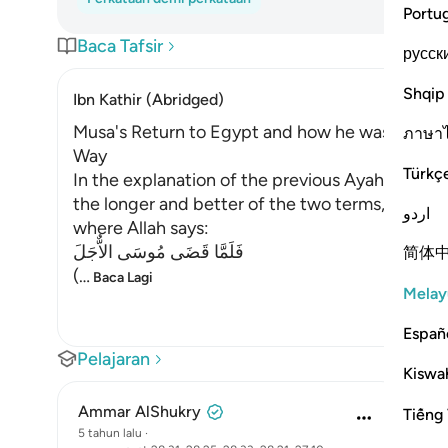
Portu
Baca Tafsir
русск
Shqip
Ibn Kathir (Abridged)
Musa's Return to Egypt and how he was honored
ภาษา
Way
Türkç
In the explanation of the previous Ayah, we h
the longer and better of the two terms, which
اردو
where Allah says:
فَلَمَّا قَضَى مُوسَى الاٌّجَلَ
简体
(
…
Baca Lagi
Melay
Españ
Pelajaran
Kiswah
Ammar AlShukry
Tiếng 
5 tahun lalu
·