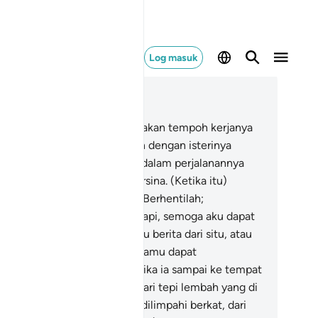
Log masuk
ca dalam Konteks
 28, Halaman 389, Juz 20
.
Setelah Musa menyempurnakan tempoh kerjanya
u dan (mendapat izin) berjalan dengan isterinya
embali ke Mesir), ia melihat (dalam perjalanannya
) api dari sebelah Gunung Tursina. (Ketika itu)
katalah ia kepada isterinya: "Berhentilah;
sungguhnya aku ada melihat api, semoga aku dapat
mbawa kepada kamu sesuatu berita dari situ, atau
puntung dari api itu, supaya kamu dapat
manaskan diri".
30
.
Maka ketika ia sampai ke tempat
 itu, (kedengaran) ia diseru dari tepi lembah yang di
belah kanan, di tempat yang dilimpahi berkat, dari