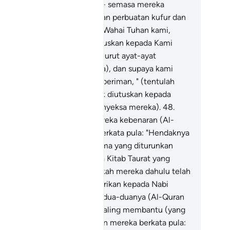
ang musyrik itu akan berkata - semasa mereka
timpa bala bencana disebabkan perbuatan kufur dan
ksiat yang mereka lakukan: "Wahai Tuhan kami,
ngapa Engkau tidak mengutuskan kepada Kami
orang Rasul supaya kami menurut ayat-ayat
teranganMu (yang dibawanya), dan supaya kami
njadi dari orang-orang yang beriman, " (tentulah
gkau wahai Muhammad tidak diutuskan kepada
reka, bahkan Kami terus menyeksa mereka).
48
.
ka ketika datang kepada mereka kebenaran (Al-
ran) dari sisi Kami, mereka berkata pula: "Hendaknya
uhammad) diberi (Kitab ugama yang diturunkan
ngan sekaligus) sebagaimana Kitab Taurat yang
berikan kepada Musa". Bukankah mereka dahulu telah
fur ingkar akan apa yang diberikan kepada Nabi
sa? Mereka berkata lagi: "Kedua-duanya (Al-Quran
n Taurat) itu ialah sihir yang saling membantu (yang
tu menyokong yang lain). "Dan mereka berkata pula: