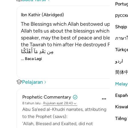
Portu
Ibn Kathir (Abridged)
русск
The Blessings which Allah bestowed upon Mus
Shqip
Allah tells us about the blessings which He ga
speaker, may the best of peace and blessings 
ภาษา
the Tawrah to him after He destroyed Fir`awn an
Türkç
مِن بَعْدِ مَآ أَهْلَكْنَا
…
Baca Lagi
اردو
简体
Pelajaran
Melay
Españ
Prophetic Commentary
8 tahun lalu
·
Rujukan
ayat 28:43
Kiswah
Abu Sa‘eed al-Khudri narrates, attributing
to the Prophet (saws):
Tiếng 
'Allah, Blessed and Exalted, did not