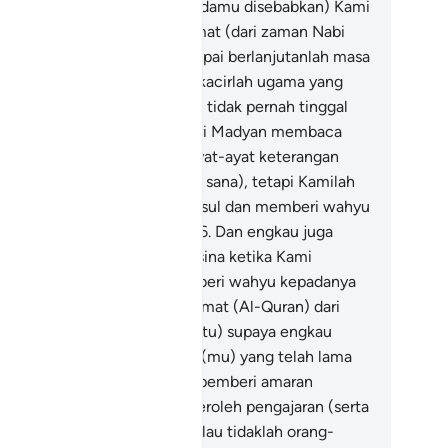
mberi wahyu kenabian kepadamu disebabkan) Kami
lah mengadakan beberapa umat (dari zaman Nabi
sa hingga ke zamanmu) sampai berlanjutanlah masa
ng mereka lalui (serta kucar-kacirlah ugama yang
reka anuti). Dan engkau pula tidak pernah tinggal
rsama-sama penduduk negeri Madyan membaca
n mempelajari dari mereka ayat-ayat keterangan
mi (tentang hal Nabi Musa di sana), tetapi Kamilah
ng mengutusmu (menjadi Rasul dan memberi wahyu
padamu mengenai hal itu).
46
.
Dan engkau juga
dak berada dekat Gunung Tursina ketika Kami
nyeru (Nabi Musa dan memberi wahyu kepadanya
hulu), tetapi (diturunkan) rahmat (Al-Quran) dari
hanmu (menerangkan Kisah itu) supaya engkau
mberi amaran kepada kaum (mu) yang telah lama
dak didatangi sebarang Rasul pemberi amaran
belummu, semoga mereka beroleh pengajaran (serta
saf mematuhinya).
47
.
Dan kalau tidaklah orang-