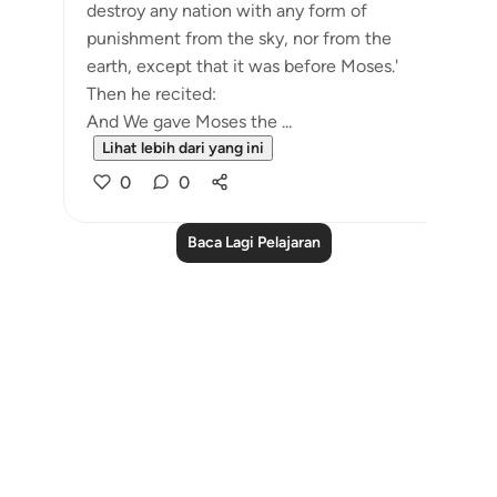
destroy any nation with any form of
punishment from the sky, nor from the
earth, except that it was before Moses.'
Then he recited:
And We gave Moses the ...
Lihat lebih dari yang ini
0
0
Baca Lagi Pelajaran