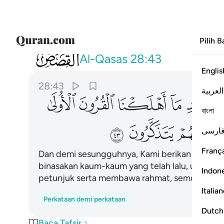
Pilih 
028
ولقد اتينا موسى الكتاب من بعد ما اهلك
Al-Qasas
28:43
Englis
28:43
العربية
ﲸ
ﲹ
ﲺ
ﲻ
ﲼ
বাংলা
ﳁ
ﳂ
ﳃ
ارسی
França
Dan demi sesungguhnya, Kami berikan kepada 
binasakan kaum-kaum yang telah lalu, untuk 
Indon
petunjuk serta membawa rahmat, semoga mere
Italia
Perkataan demi perkataan
Dutch
Baca Tafsir