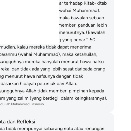
esungguhnya kami kufur ingkar terhadap Kitab-kitab
u semuanya!"
49
.
Katakanlah (wahai Muhammad):
alau demikianlah sikap kamu maka bawalah sebuah
tab dari sisi Allah yang dapat memberi panduan lebih
ripada keduanya, supaya aku menurutnya. (Bawalah
a) jika betul kamu orang-orang yang benar ".
50
.
mudian, kalau mereka tidak dapat menerima
baranmu (wahai Muhammad), maka ketahuilah,
sungguhnya mereka hanyalah menurut hawa nafsu
reka; dan tidak ada yang lebih sesat daripada orang
ng menurut hawa nafsunya dengan tidak
rdasarkan hidayah petunjuk dari Allah.
sungguhnya Allah tidak memberi pimpinan kepada
um yang zalim (yang berdegil dalam keingkarannya).
bdullah Muhammad Basmeih
ta dan Refleksi
da tidak mempunyai sebarang nota atau renungan