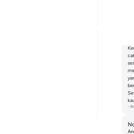
do; look at the nations/p...
"S
Lihat lebih dari yang ini
it
2
0
"K
Ki
da
Hana Alasry
di
6 tahun lalu
·
Rujukan
ayat 28:38-44, 17:15
Ke
The order to build is more metaphorical,
ca
the accounts associated with it are weak
se
at best.
me
'See then their end' is a common theme in
ya
the Quran for people to see the remnants
be
of nations who lived in heedlessness.
Se
Some could even physically see their
ka
remnants of...
Lihat lebih dari yang ini
-
A
2
0
No
Baca Lagi Refleksi
An