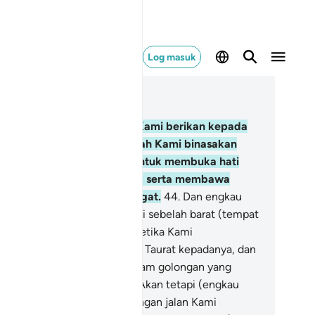
Log masuk
ca dalam Konteks
 28, Halaman 390, Juz 20
.
Dan demi sesungguhnya, Kami berikan kepada
bi Musa Kitab Taurat sesudah Kami binasakan
um-kaum yang telah lalu, untuk membuka hati
n menjadi hidayah petunjuk serta membawa
hmat, semoga mereka beringat.
44
.
Dan engkau
ahai Muhammad) tidak ada di sebelah barat (tempat
bi Musa menerima wahyu) ketika Kami
mpurnakan penyerahan Kitab Taurat kepadanya, dan
gkau juga tidak termasuk dalam golongan yang
nyaksikan peristiwa itu.
45
.
Akan tetapi (engkau
nya mengetahui kisah itu dengan jalan Kami