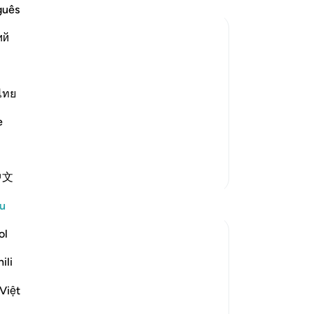
me
guês
te
ий
Mu
ya
a
ve His servant and Messenger Musa, the
me
from his Lord be upon him, He revealed
be
ไทย
d his chiefs.
da
e
Ka
ya
ke
Lebih Banyak Tafsir
中文
ti
me
Refleksi
u
da
Tu
ol
Khalid Bashir
me
6 tahun lalu
·
ili
ayat 37:117, 7:145, 5:46, 11:17, 28:43, 3
ti
Rujukan
2:23, 2:53, 40:53-54, 6:154, 5:43-44,
se
6:91, 46:12
Việt
The Qur'an is a book that describes itself.
in