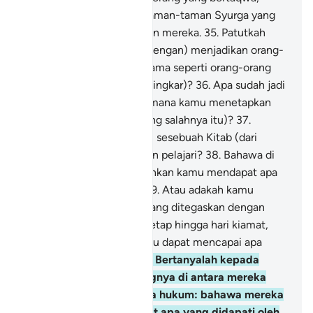
disediakan bagi mereka taman-taman Syurga yang
penuh nikmat, di sisi Tuhan mereka.
35
.
Patutkah
Kami (berlaku tidak adil, dengan) menjadikan orang-
orang Islam (yang taat), sama seperti orang-orang
yang berdosa (yang kufur ingkar)?
36
.
Apa sudah jadi
kepada akal kamu? Bagaimana kamu menetapkan
hukum (yang terang-terang salahnya itu)?
37
.
Adakah kamu mempunyai sesebuah Kitab (dari
Allah) yang kamu baca dan pelajari?
38
.
Bahawa di
dalam Kitab itu membolehkan kamu mendapat apa
sahaja yang kamu pilih?
39
.
Atau adakah kamu
mendapat akuan-akuan yang ditegaskan dengan
sumpah dari Kami, yang tetap hingga hari kiamat,
menentukan bahawa kamu dapat mencapai apa
yang kamu putuskan?
40
.
Bertanyalah kepada
mereka: "Siapakah orangnya di antara mereka
yang menjamin benarnya hukum: bahawa mereka
akan mendapat di akhirat apa yang didapati oleh