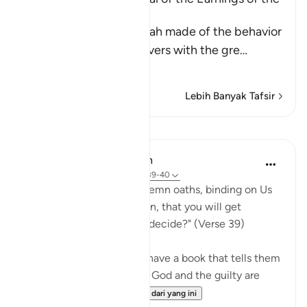
Disbelievers
This is a parable that Allah made of the behavior
of the Quraysh disbelievers with the gre
…
Baca Lagi
Lebih Banyak Tafsir
Pelajaran
In the Shade of the Quran
31 minggu lalu
·
Rujukan
ayat 68:39-40
"Or have you received solemn oaths, binding on Us
till the Day of Resurrection, that you will get
whatever you yourselves decide?" (Verse 39)
If the unbelievers do not have a book that tells them
that those who submit to God and the guilty are
treated in the ...
Lihat lebih dari yang ini