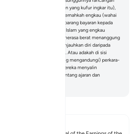
tempoh untuk mereka; sesungguhnya rancangan
sulitKu (terhadap golongan yang kufur ingkar itu),
amatlah kuat kukuh.
46
.
Pernahkah engkau (wahai
Muhammad) meminta sebarang bayaran kepada
mereka (mengenai ajaran Islam yang engkau
sampaikan), lalu mereka merasa berat menanggung
bayaran itu (sehingga menjauhkan diri daripada
menyahut seruanmu)?
47
.
Atau adakah di sisi
mereka (Lauh Mahfuz yang mengandungi) perkara-
perkara yang ghaib lalu mereka menyalin
(daripadanya untuk menentang ajaran dan
peringatanmu)?
-
Abdullah Muhammad Basmeih
Baca Tafsir
Ibn Kathir (Abridged)
A Parable of the Removal of the Earnings of the