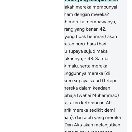
orang Islam?"
41
.
Atau adakah mereka mempunyai
sekutu-sekutu (yang sefaham dengan mereka?
Kalau ada) maka hendaklah mereka membawanya,
jika betul mereka orang-orang yang benar.
42
.
(Ingatkanlah orang-orang yang tidak beriman) akan
masa didedahkan kedahsyatan huru-hara (hari
kiamat), dan mereka diseru supaya sujud maka
mereka tidak dapat melakukannya, -
43
.
Sambil
pandangan mereka tunduk malu, serta mereka
diliputi kehinaan; dan sesungguhnya mereka (di
dunia) dahulu telahpun diseru supaya sujud (tetapi
mereka enggan) sedang mereka dalam keadaan
sihat.
44
.
Biarkanlah Aku sahaja (wahai Muhammad)
dengan orang yang mendustakan keterangan Al-
Quran ini, Kami akan menarik mereka sedikit demi
sedikit (ke jurang kebinasaan), dari arah yang mereka
tidak mengetahuinya.
45
.
Dan Aku akan melanjutkan