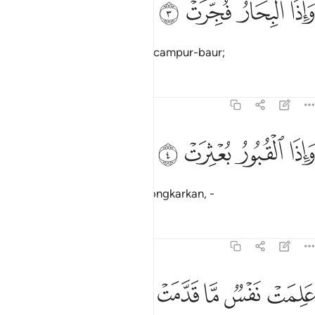
ﱉ
ﱊ
ﱋ
ﱌ
َإِذَا ٱلْبِحَارُ فُجِّرَتْ ٣
Dan apabila lautan pecah bercampur-baur;
Tafsir
Pelajaran
Renungan
82:4
ﱍ
اذا القبور بعثرت ٤
ﱎ
ﱏ
ﱐ
َإِذَا ٱلْقُبُورُ بُعْثِرَتْ ٤
Dan apabila kubur-kubur dibongkarkan, -
Tafsir
Pelajaran
Renungan
82:5
ﱑ
ﱒ
ﱓ
لمت نفس ما قدمت واخرت ٥
ﱔ
ﱕ
ﱖ
َلِمَتْ نَفْسٌۭ مَّا قَدَّمَتْ وَأَخَّرَتْ ٥