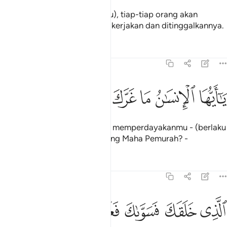
(Setelah semuanya itu berlaku), tiap-tiap orang akan
mengetahui apa yang telah dikerjakan dan ditinggalkannya.
Tafsir
Pelajaran
Renungan
82:6
ﱗ
ﱘ
ﱙ
ا ايها الانسان ما غرك بربك الكريم ٦
ﱚ
ﱛ
ﱜ
ﱝ
َـٰٓأَيُّهَا ٱلْإِنسَـٰنُ مَا غَرَّكَ بِرَبِّكَ ٱلْكَرِيمِ ٦
Wahai manusia! Apakah yang memperdayakanmu - (berlaku
derhaka) kepada Tuhanmu yang Maha Pemurah? -
Tafsir
Pelajaran
Renungan
82:7
ﱞ
ﱟ
لذي خلقك فسواك فعدلك ٧
ﱠ
ﱡ
ﱢ
لَّذِى خَلَقَكَ فَسَوَّىٰكَ فَعَدَلَكَ ٧