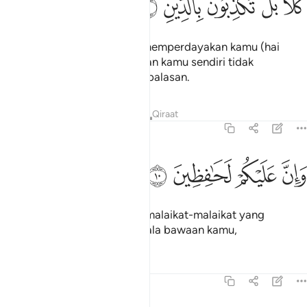
ﱪ
ﱫ
ﱬ
ﱭ
ﱮ
َلَّا بَلْ تُكَذِّبُونَ بِٱلدِّينِ ٩
Sebenarnya tidak ada yang memperdayakan kamu (hai
golongan yang ingkar)! Bahkan kamu sendiri tidak
percayakan adanya hari pembalasan.
Tafsir
Pelajaran
Renungan
Qiraat
82:10
ﱯ
ﱰ
ان عليكم لحافظين ١٠
ﱱ
ﱲ
َإِنَّ عَلَيْكُمْ لَحَـٰفِظِينَ ١٠
Padahal sesungguhnya, ada malaikat-malaikat yang
menjaga dan mengawas segala bawaan kamu,
Tafsir
Pelajaran
Renungan
82:11