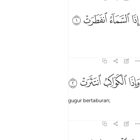
ﱁ
ﱂ
ذا السماء انفطرت ١
ﱃ
ﱄ
ِذَا ٱلسَّمَآءُ ٱنفَطَرَتْ ١
Apabila langit terbelah;
Tafsir
Pelajaran
Renungan
82:2
ﱅ
ﱆ
اذا الكواكب انتثرت ٢
ﱇ
ﱈ
َإِذَا ٱلْكَوَاكِبُ ٱنتَثَرَتْ ٢
Dan apabila bintang-bintang gugur bertaburan;
Tafsir
Pelajaran
Renungan
82:3
اذا البحار فجرت ٣