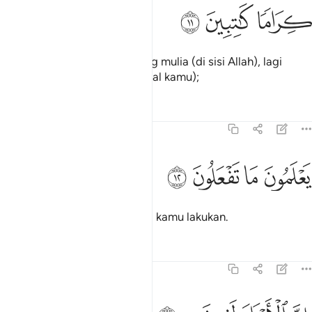
ﱳ
راما كاتبين ١١
ﱴ
ﱵ
ِرَامًۭا كَـٰتِبِينَ ١١
(Mereka adalah makhluk) yang mulia (di sisi Allah), lagi
ditugaskan menulis (amal-amal kamu);
Tafsir
Pelajaran
Renungan
82:12
ﱶ
ﱷ
علمون ما تفعلون ١٢
ﱸ
ﱹ
َعْلَمُونَ مَا تَفْعَلُونَ ١٢
Mereka mengetahui apa yang kamu lakukan.
Tafsir
Pelajaran
Renungan
82:13
ن الابرار لفي نعيم ١٣