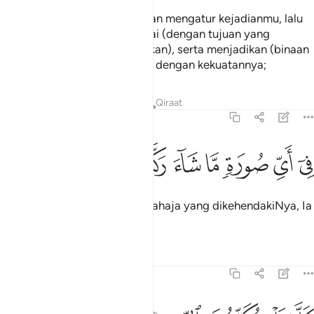
Tuhan yang telah mencipta dan mengatur kejadianmu, lalu
menjadikan anggotamu sesuai (dengan tujuan yang
kerananya anggota itu diadakan), serta menjadikan (binaan
tubuh badanmu) sama padan dengan kekuatannya;
Tafsir
Pelajaran
Renungan
Qiraat
82:8
ﱣ
ﱤ
ﱥ
ﱦ
ي اي صورة ما شاء ركبك ٨
ﱧ
ﱨ
ﱩ
ِىٓ أَىِّ صُورَةٍۢ مَّا شَآءَ رَكَّبَكَ ٨
Dalam bentuk dan rupa apa sahaja yang dikehendakiNya, Ia
menyusun kejadianmu.
Tafsir
Pelajaran
Renungan
82:9
لا بل تكذبون بالدين ٩