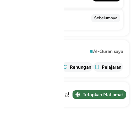
Orang-Orang Yang Curang
81. At-Takwiir
Sebelumnya
Menggulung
Terokai
Al-Quran saya
maklumat
Tafsir
Renungan
Pelajaran
Jejaki Perjalanan Anda!
Tetapkan Matlamat