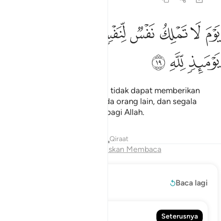
ﲚ
ﲛ
ﲜ
ﲝ
ﲞ
وم لا تملك نفس لنفس شييا والامر يوميذ لله ١٩
ﲟﲠ
ﲡ
َوْمَ لَا تَمْلِكُ نَفْسٌۭ لِّنَفْسٍۢ شَيْـًۭٔا ۖ وَٱلْأَمْرُ يَوْمَئِذٍۢ لِّلَّهِ ١٩
ﲢ
ﲣ
ﲤ
(Hari itu ialah) hari seseorang tidak dapat memberikan
pertolongan sedikitpun kepada orang lain, dan segala
urusan pada hari itu tertentu bagi Allah.
Tafsir
Pelajaran
Renungan
Qiraat
Akhir Bab
Teruskan Membaca
Baca Lagi
Baca lagi
83. Al-Mutaffifiin
Seterusnya