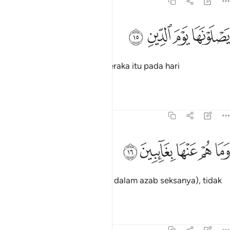
82:15
ﲄ
ﲅ
صلونها يوم الدين ١٥
ﲆ
ﲇ
َصْلَوْنَهَا يَوْمَ ٱلدِّينِ ١٥
Mereka menderita bakaran neraka itu pada hari
pembalasan,
Tafsir
Pelajaran
Renungan
82:16
ﲈ
ﲉ
ﲊ
ما هم عنها بغايبين ١٦
ﲋ
ﲌ
َمَا هُمْ عَنْهَا بِغَآئِبِينَ ١٦
Dan mereka (sentiasa berada dalam azab seksanya), tidak
ghaib daripadanya.
Tafsir
Pelajaran
Renungan