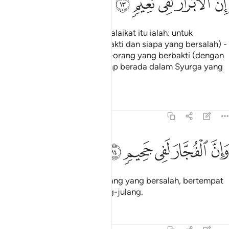
ﱺ
ﱻ
ﱼ
ﱽ
ﱾ
ِنَّ ٱلْأَبْرَارَ لَفِى نَعِيمٍۢ ١٣
(Gunanya catitan malaikat-malaikat itu ialah: untuk
menyatakan siapa yang berbakti dan siapa yang bersalah) -
kerana sesungguhnya: orang-orang yang berbakti (dengan
taat dan amal kebajikan), tetap berada dalam Syurga yang
penuh nikmat;
Tafsir
Pelajaran
Renungan
82:14
ﱿ
ﲀ
ان الفجار لفي جحيم ١٤
ﲁ
ﲂ
ﲃ
َإِنَّ ٱلْفُجَّارَ لَفِى جَحِيمٍۢ ١٤
Dan sesungguhnya orang-orang yang bersalah, bertempat
dalam neraka yang menjulang-julang.
Tafsir
Pelajaran
Renungan