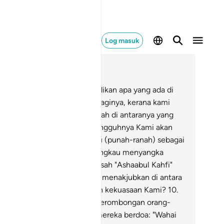
Log masuk
ca dalam Konteks
 18, Halaman 294, Juz 15
Sesungguhnya Kami telah jadikan apa yang ada di
ka bumi sebagai perhiasan baginya, kerana kami
ndak menguji mereka, siapakah di antaranya yang
bih baik amalnya.
8
.
Dan sesungguhnya Kami akan
dikan apa yang ada di bumi itu (punah-ranah) sebagai
nah yang tandus.
9
.
Adakah engkau menyangka
ahai Muhammad), bahawa kisah "Ashaabul Kahfi"
n "Ar-Raqiim" itu sahaja yang menakjubkan di antara
nda-tanda yang membuktikan kekuasaan Kami?
10
.
ngatkanlah peristiwa) ketika serombongan orang-
ang muda pergi ke gua, lalu mereka berdoa: "Wahai