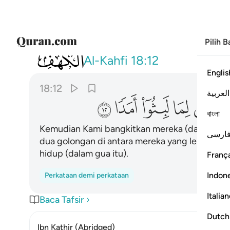
Pilih 
018
ثم بعثناهم لنعلم اي الحزبين احصى لما ل
Al-Kahfi
18:12
Englis
18:12
العربية
ﲜ
ﲝ
ﲞ
ﲟ
ﲠ
বাংলা
Kemudian Kami bangkitkan mereka (dari tidurn
ارسی
dua golongan di antara mereka yang lebih tep
hidup (dalam gua itu).
França
Indon
Perkataan demi perkataan
Italia
Baca Tafsir
Dutch
Ibn Kathir (Abridged)