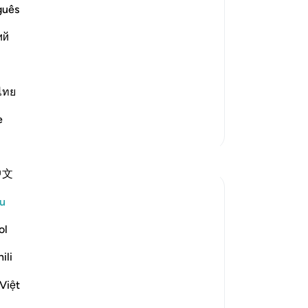
Tu
guês
lls us about the story of the people of
be
ins it in more detail. He says
ий
ka
ti
be
Ke
ไทย
un
e
an
Lebih Banyak Tafsir
la
Refleksi
-
A
中文
Razia Zahra
No
u
4 tahun lalu
·
Rujukan
ayat 18:2, 18:7, 18:12
An
Dengan Nama Allah Yang Maha Pemurah
ol
ten
Lagi Maha Penyayang,
ili
Saya pernah menulis perkara ini, tetapi
Việt
hari ini semasa saya mendengar Surah Al