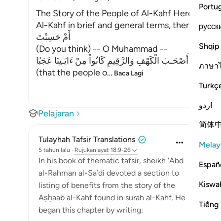
Portu
The Story of the People of Al-Kahf Here Allah te
Al-Kahf in brief and general terms, then Heexpla
русск
أَمْ حَسِبْتَ
Shqip
(Do you think) -- O Muhammad --
أَنَّ أَصْحَـبَ الْكَهْفِ وَالرَّقِيمِ كَانُواْ مِنْ ءَايَـتِنَا عَجَبًا
ภาษา
(that the people o
…
Baca Lagi
Türkç
اردو
Pelajaran
简体
Tulayhah Tafsir Translations
Melay
5 tahun lalu
·
Rujukan
ayat 18:9-26
In his book of thematic tafsir, sheikh ‘Abd
Españ
al-Rahman al-Sa’di devoted a section to
Kiswah
listing of benefits from the story of the
Aṣḥaab al-Kahf found in surah al-Kahf. He
Tiếng 
began this chapter by writing: