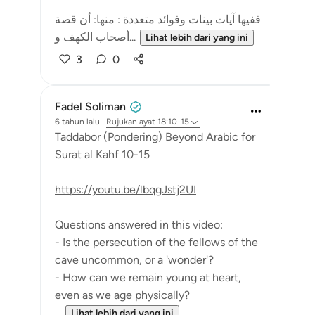
ففيها آيات بينات وفوائد متعددة : منها: أن قصة
أصحاب الكهف و...
Lihat lebih dari yang ini
3
0
Fadel Soliman
6 tahun lalu
·
Rujukan
ayat 18:10-15
Taddabor (Pondering) Beyond Arabic for
Surat al Kahf 10-15
https://youtu.be/lbqgJstj2UI
Questions answered in this video:
- Is the persecution of the fellows of the
cave uncommon, or a 'wonder'?
- How can we remain young at heart,
even as we age physically?
...
Lihat lebih dari yang ini