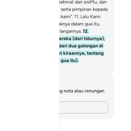
han kami! Kurniakanlah kami rahmat dari sisiMu, dan
rilah kemudahan-kemudahan serta pimpinan kepada
mi untuk keselamatan ugama kami".
11
.
Lalu Kami
durkan mereka dengan nyenyaknya dalam gua itu,
rtahun-tahun, yang banyak bilangannya.
12
.
mudian Kami bangkitkan mereka (dari tidurnya),
tuk Kami menguji siapakah dari dua golongan di
tara mereka yang lebih tepat kiraannya, tentang
manya mereka hidup (dalam gua itu).
bdullah Muhammad Basmeih
ta dan Refleksi
da tidak mempunyai sebarang nota atau renungan
tang ayat ini.
Rakamkan buah fikiran anda…