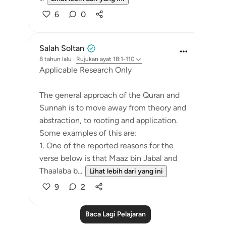
6
0
Salah Soltan
8 tahun lalu
·
Rujukan
ayat 18:1-110
Applicable Research Only
The general approach of the Quran and
Sunnah is to move away from theory and
abstraction, to rooting and application.
Some examples of this are:
1. One of the reported reasons for the
verse below is that Maaz bin Jabal and
Thaalaba b...
Lihat lebih dari yang ini
9
2
Baca Lagi Pelajaran