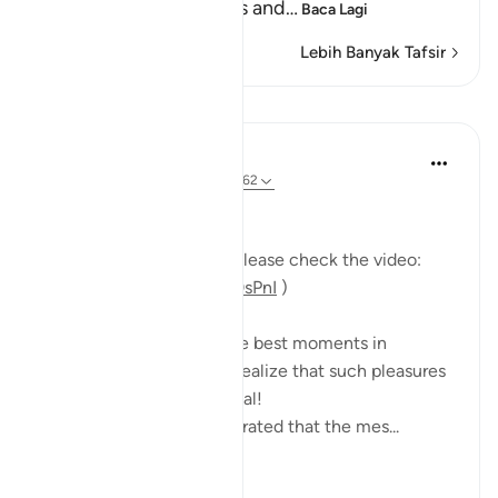
food, drink, companions and
…
Baca Lagi
Lebih Banyak Tafsir
Pelajaran
Mohannad Hakeem
5 tahun lalu
·
Rujukan
ayat 37:58-62
Day 23 Answer
(For more commentary, please check the video:
https://youtu.be/QfLocv0sPnI
)
This is probably one of the best moments in
paradise: once believers realize that such pleasures
and enjoyments are eternal!
Abu Saeed Al Khudari narrated that the mes...
Lihat lebih dari yang ini
8
0