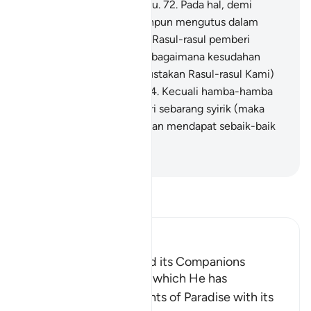
kaum-kaum yang telah lalu.
72
.
Pada hal, demi
sesungguhnya, Kami telahpun mengutus dalam
kalangan kaum-kaum itu, Rasul-rasul pemberi
amaran.
73
.
Maka lihatlah bagaimana kesudahan
orang-orang (yang mendustakan Rasul-rasul Kami)
setelah diberi amaran, -
74
.
Kecuali hamba-hamba
Allah yang dibersihkan dari sebarang syirik (maka
mereka akan terselamat dan mendapat sebaik-baik
balasan).
-
Abdullah Muhammad Basmeih
Baca Tafsir
Ibn Kathir (Abridged)
The Tree of Zaqqum and its Companions
Here Allah asks: `Is that which He has
mentioned of the delights of Paradise with its