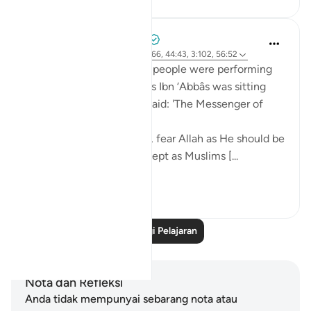
Prophetic Commentary
8 tahun lalu
·
Rujukan
ayat 37:62-66, 44:43, 3:102, 56:52
Mujâhid narrates that the people were performing
tawâf around the Kaaba as Ibn ‘Abbâs was sitting
with a crooked staff. He said: 'The Messenger of
Allah (saws) said:
O you who have believed, fear Allah as He should be
feared and do not die except as Muslims [...
Lihat lebih dari yang ini
2
0
Baca Lagi Pelajaran
Nota dan Refleksi
Anda tidak mempunyai sebarang nota atau