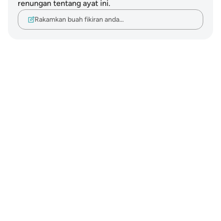
renungan tentang ayat ini.
Rakamkan buah fikiran anda…
Notes
placeholders
close