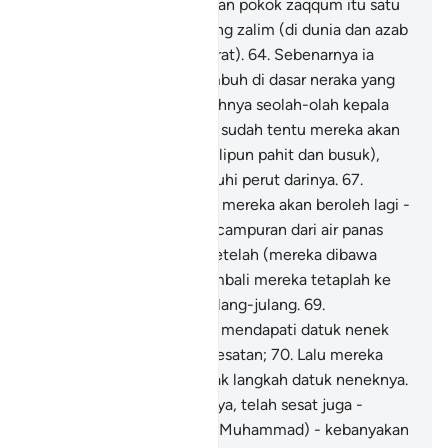
Sesungguhnya Kami jadikan pokok zaqqum itu satu
ujian bagi orang-orang yang zalim (di dunia dan azab
seksa bagi mereka di akhirat).
64
.
Sebenarnya ia
sebatang pohon yang tumbuh di dasar neraka yang
marak menjulang;
65
.
Buahnya seolah-olah kepala
Syaitan-syaitan;
66
.
Maka sudah tentu mereka akan
makan dari buahnya (sekalipun pahit dan busuk),
sehingga mereka memenuhi perut darinya.
67
.
Kemudian, sesungguhnya mereka akan beroleh lagi -
selain itu- satu minuman campuran dari air panas
yang menggelegak.
68
.
Setelah (mereka dibawa
minum) maka tempat kembali mereka tetaplah ke
dalam neraka yang menjulang-julang.
69
.
Sebenarnya mereka telah mendapati datuk nenek
mereka berada dalam kesesatan;
70
.
Lalu mereka
terburu-buru menurut jejak langkah datuk neneknya.
71
.
Dan demi sesungguhnya, telah sesat juga -
sebelum kaummu (wahai Muhammad) - kebanyakan