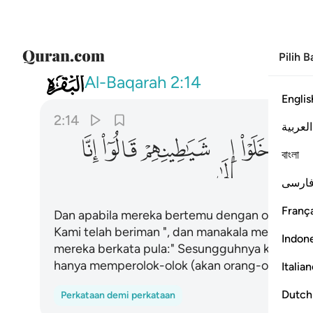
Pilih 
002
واذا لقوا الذين امنوا قالوا امنا واذ
Al-Baqarah
2:14
Englis
2:14
العربية
ﲰ
ﲱ
ﲲ
ﲳ
ﲴ
ﲵ
বাংলা
ارسی
França
Dan apabila mereka bertemu dengan orang-ora
Kami telah beriman ", dan manakala mereka ke
Indon
mereka berkata pula:" Sesungguhnya kami tet
hanya memperolok-olok (akan orang-orang yan
Italia
Dutch
Perkataan demi perkataan