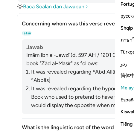
Portu
Baca Soalan dan Jawapan
русск
Concerning whom was this verse revealed?
Shqip
Togo
Tafsir
ภาษา
Jawab
Türkç
Imām Ibn al-Jawzī (d. 597 AH / 1201 CE) summa
book "Zād al-Masīr" as follows:
اردو
It was revealed regarding ʿAbd Allāh ibn U
简体
ʿAbbās]
Melay
It was revealed regarding the hypocrites a
Book who used to pretend to have faith in front of t
Españ
would display the opposite when meeting wi
Kiswah
Tiếng 
What is the linguistic root of the word
shayṭān