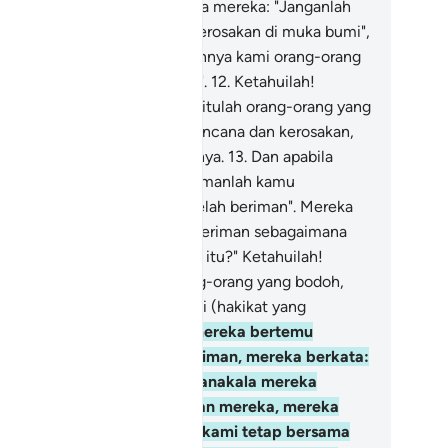
Dan apabila dikatakan kepada mereka: "Janganlah
mu membuat bencana dan kerosakan di muka bumi",
reka menjawab: " Sesungguhnya kami orang-orang
ng hanya membuat kebaikan".
12
.
Ketahuilah!
hawa sesungguhnya mereka itulah orang-orang yang
benar-benarnya membuat bencana dan kerosakan,
tapi mereka tidak menyedarinya.
13
.
Dan apabila
katakan kepada mereka: "Berimanlah kamu
bagaimana orang-orang itu telah beriman". Mereka
njawab: "Patutkah kami ini beriman sebagaimana
rimannya orang-orang bodoh itu?" Ketahuilah!
sungguhnya merekalah orang-orang yang bodoh,
tapi mereka tidak mengetahui (hakikat yang
benarnya).
14
.
Dan apabila mereka bertemu
ngan orang-orang yang beriman, mereka berkata:
Kami telah beriman ", dan manakala mereka
mbali kepada syaitan-syaitan mereka, mereka
rkata pula:" Sesungguhnya kami tetap bersama