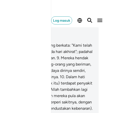
Log masuk
ca dalam Konteks
 2, Halaman 3, Juz 1
Dan di antara manusia ada yang berkata: "Kami telah
riman kepada Allah dan kepada hari akhirat"; padahal
reka sebenarnya tidak beriman.
9
.
Mereka hendak
mperdayakan Allah dan orang-orang yang beriman,
dahal mereka hanya memperdaya dirinya sendiri,
dang mereka tidak menyedarinya.
10
.
Dalam hati
reka (golongan yang munafik itu) terdapat penyakit
yak dan hasad dengki), maka Allah tambahkan lagi
nyakit itu kepada mereka; dan mereka pula akan
roleh azab seksa yang tidak terperi sakitnya, dengan
bab mereka berdusta (dan mendustakan kebenaran).