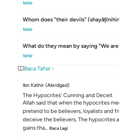
Togo
Tafsir
Whom does "their devils" (
shayāṭīnihim
) refer
Togo
Tafsir
What do they mean by saying "We are with yo
Togo
Tafsir
Baca Tafsir
Ibn Kathir (Abridged)
The Hypocrites' Cunning and Deceit
Allah said that when the hypocrites meet the be
pretend to be believers, loyalists and friends. 
deceive the believers. The hypocrites also want
gains tha
…
Baca Lagi