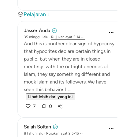
Pelajaran
Jasser Auda
35 minggu lalu
·
Rujukan
ayat 2:14
And this is another clear sign of hypocrisy:
that hypocrites declare certain things in
public, but when they are in closed
meetings with the outright enemies of
Islam, they say something different and
mock Islam and its followers. We have
seen this behavior fr...
Lihat lebih dari yang ini
7
0
Salah Soltan
8 tahun lalu
·
Rujukan
ayat 2:5-16