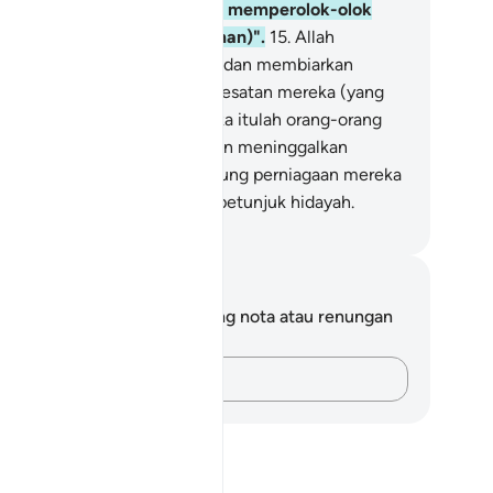
ān*?
mu, sebenarnya kami hanya memperolok-olok
kan orang-orang yang beriman)".
15
.
Allah
embalas) memperolok-olok, dan membiarkan
reka meraba-raba dalam kesesatan mereka (yang
r to?
lampaui batas itu).
16
.
Mereka itulah orang-orang
ng membeli kesesatan dengan meninggalkan
tunjuk; maka tiadalah beruntung perniagaan mereka
u"?
n tidak pula mereka beroleh petunjuk hidayah.
bdullah Muhammad Basmeih
ta dan Refleksi
da tidak mempunyai sebarang nota atau renungan
tang ayat ini.
Rakamkan buah fikiran anda…