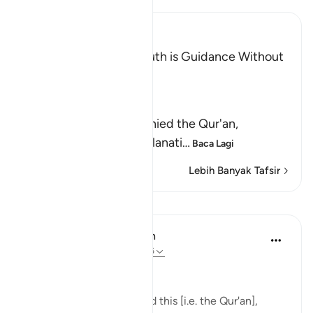
Ibn Kathir (Abridged)
The Invitation to the Truth is Guidance Without
Coercion
Allah said,
وَكَذَّبَ بِهِ
(But have denied it) denied the Qur'an,
guidance and clear explanati
…
Baca Lagi
Lebih Banyak Tafsir
Pelajaran
In the Shade of the Quran
31 minggu lalu
·
Rujukan
ayat 6:66
Consistent Attitude
Your people have rejected this [i.e. the Qur'an],