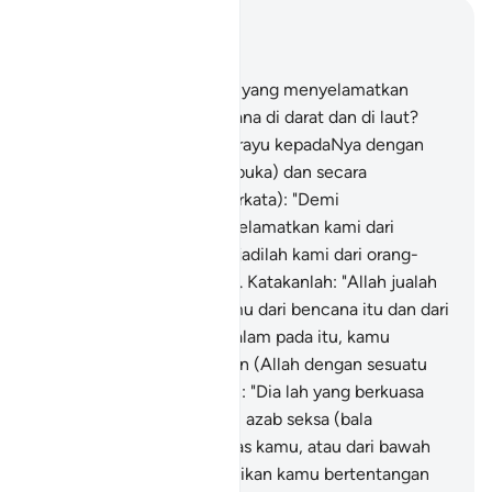
Baca dalam Konteks
Bab 6, Halaman 135, Juz 7
63
.
Katakanlah: "Siapakah yang menyelamatkan
kamu dari bencana-bencana di darat dan di laut?
(Ketika) kamu berdoa merayu kepadaNya dengan
merendah diri (secara terbuka) dan secara
bersembunyi, (dengan berkata): "Demi
sesungguhnya jika Allah selamatkan kami dari
bencana ini nescaya menjadilah kami dari orang-
orang yang bersyukur".
64
.
Katakanlah: "Allah jualah
yang menyelamatkan kamu dari bencana itu dan dari
segala jenis kesusahan; dalam pada itu, kamu
(masih) mempersekutukan (Allah dengan sesuatu
yang lain)".
65
.
Katakanlah: "Dia lah yang berkuasa
menghantar kepada kamu azab seksa (bala
bencana), dari sebelah atas kamu, atau dari bawah
kaki kamu, atau Ia menjadikan kamu bertentangan