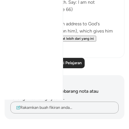
although it is the very truth. Say: I am not
responsible for you. (Verse 66)
The passage starts with an address to God's
Messenger (peace be upon him), which gives him
and all believers wh...
Lihat lebih dari yang ini
0
0
Baca Lagi Pelajaran
Nota dan Refleksi
Anda tidak mempunyai sebarang nota atau
renungan tentang ayat ini.
Rakamkan buah fikiran anda…