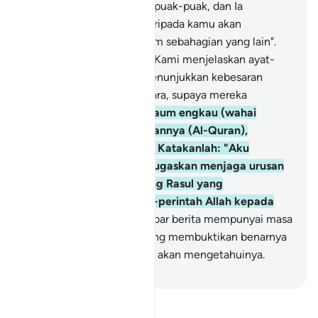
dan berpecah-belah - berpuak-puak, dan Ia
merasakan sebahagian daripada kamu akan
perbuatan ganas dan kejam sebahagian yang lain".
Perhatikanlah bagaimana Kami menjelaskan ayat-
ayat keterangan (yang menunjukkan kebesaran
Kami) dengan berbagai cara, supaya mereka
memahaminya.
66
.
Dan kaum engkau (wahai
Muhammad) mendustakannya (Al-Quran),
padahal ia adalah benar. Katakanlah: "Aku
bukanlah orang yang ditugaskan menjaga urusan
kamu, (aku hanya seorang Rasul yang
menyampaikan perintah-perintah Allah kepada
kamu)".
67
.
Tiap-tiap khabar berita mempunyai masa
yang menentukannya (yang membuktikan benarnya
atau dustanya); dan kamu akan mengetahuinya.
-
Abdullah Muhammad Basmeih
Baca Tafsir