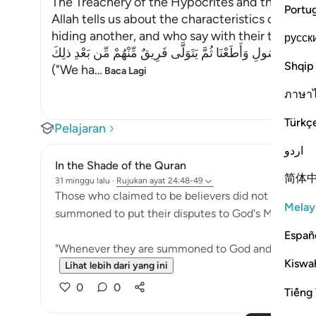
The Treachery of the Hypocrites and the Attitu
Portu
Allah tells us about the characteristics of the
hiding another, and who say with their tongues
русск
للَّهِ وَبِالرَّسُولِ وَأَطَعْنَا ثُمَّ يَتَوَلَّى فَرِيقٌ مِّنْهُمْ مِّن بَعْدِ ذلِكَ
Shqip
("We ha
…
Baca Lagi
ภาษา
Türkç
Pelajaran
اردو
In the Shade of the Quran
简体
31 minggu lalu
·
Rujukan
ayat 24:48-49
Those who claimed to be believers did not hesitate
Melay
summoned to put their disputes to God's Messenger 
Españ
"Whenever they are summoned to God and His Messen
Kiswah
Lihat lebih dari yang ini
0
0
Tiếng 