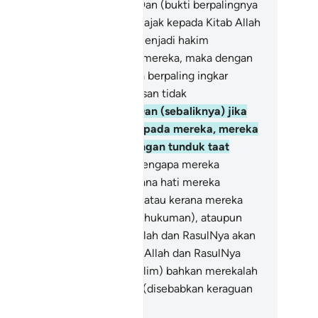
ng sebenarnya beriman.
48
.
Dan (bukti berpalingnya
reka ialah) apabila mereka diajak kepada Kitab Allah
n Sunnah RasulNya supaya menjadi hakim
mutuskan sesuatu di antara mereka, maka dengan
rta-merta sepuak dari mereka berpaling ingkar
enolak ajakan itu jika keputusan tidak
nguntungkan mereka).
49
.
Dan (sebaliknya) jika
putusan itu memberi hak kepada mereka, mereka
gera datang kepadanya dengan tunduk taat
enerima hukumnya).
50
.
(Mengapa mereka
rsikap demikian), adakah kerana hati mereka
ngandungi penyakit (kufur), atau kerana mereka
gu-ragu (terhadap kebenaran hukuman), ataupun
rana mereka takut bahawa Allah dan RasulNya akan
rlaku zalim kepada mereka? (Allah dan RasulNya
dak sekali-kali akan berlaku zalim) bahkan merekalah
ndiri orang-orang yang zalim (disebabkan keraguan
n kekufuran mereka).