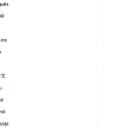
de of the Believers
ya
guês
 hypocrites who show one thing while
me
,
ий
da
آمَنَّا بِا
me
se
(m
ไทย
Lebih Banyak Tafsir
me
e
ke
se
(m
中文
be
 to contradict that claim when they were
me
u
for judgement on the basis of His law:
ra
ke
ol
ger in order that he might jud...
be
ili
ti
se
Việt
da