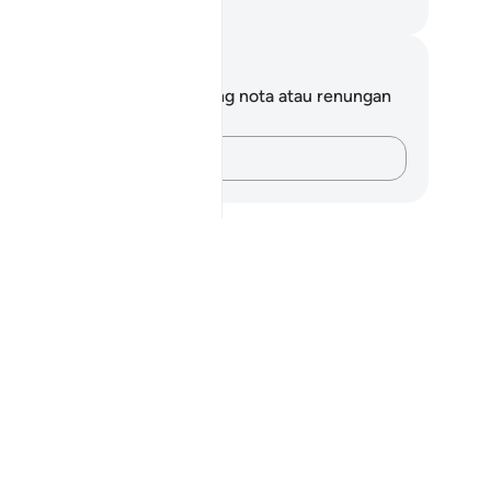
bdullah Muhammad Basmeih
ta dan Refleksi
da tidak mempunyai sebarang nota atau renungan
tang ayat ini.
Rakamkan buah fikiran anda…