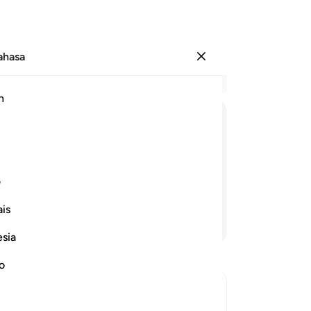
Bahasa
Log masuk
Ba
h
Bab
46
ﲚ
ﲛ
ﲜ
ﲝ
ﲞ
ﲟ
ﲠ
ay
be
hak kepada mereka, mereka segera
pe
ف
rima hukumnya).
yan
is
di
Teruskan Membaca
be
esia
Ra
me
no
Ra
be