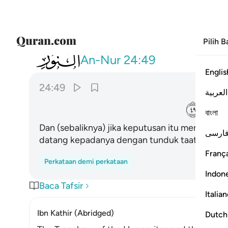
Pilih 
024
وان يكن لهم الحق ياتوا اليه مذعنين ٤٩
An-Nur
24:49
Englis
24:49
العربية
ﲡ
বাংলা
Dan (sebaliknya) jika keputusan itu memberi 
ارسی
datang kepadanya dengan tunduk taat (mene
França
Perkataan demi perkataan
Indon
Baca Tafsir
Italia
Ibn Kathir (Abridged)
Dutch