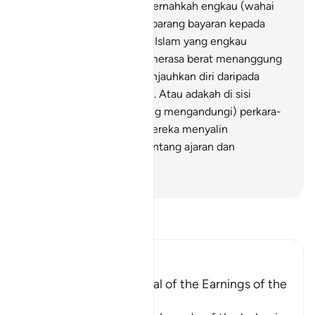
amatlah kuat kukuh.
46
.
Pernahkah engkau (wahai
Muhammad) meminta sebarang bayaran kepada
mereka (mengenai ajaran Islam yang engkau
sampaikan), lalu mereka merasa berat menanggung
bayaran itu (sehingga menjauhkan diri daripada
menyahut seruanmu)?
47
.
Atau adakah di sisi
mereka (Lauh Mahfuz yang mengandungi) perkara-
perkara yang ghaib lalu mereka menyalin
(daripadanya untuk menentang ajaran dan
peringatanmu)?
-
Abdullah Muhammad Basmeih
Baca Tafsir
Ibn Kathir (Abridged)
A Parable of the Removal of the Earnings of the
Disbelievers