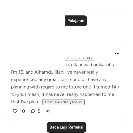
0
0
Baca Lagi Pelajaran
Refleksi
Maimona Aziz
11 minggu lalu
·
Rujukan
ayat 2:155-156, 68:37-39
Assalamualaikum wa rahmatullahi wa barakatuhu.
I’m 16, and Alhamdulillah. I’ve never really
experienced any great loss, nor did I have any
planning with regard to my future until I turned 14 /
15 yrs. I mean, it has never really happened to me
that I’ve plan...
Lihat lebih dari yang ini
10
5
Baca Lagi Refleksi