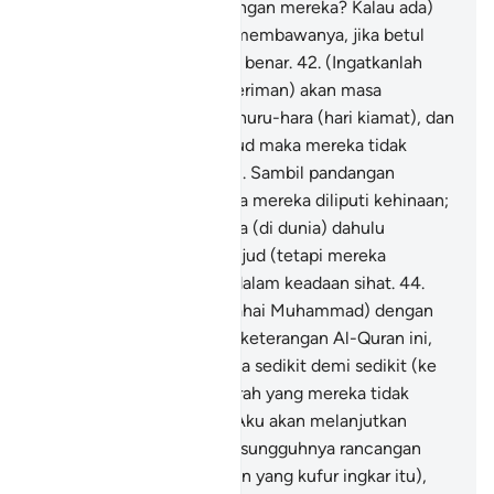
sekutu (yang sefaham dengan mereka? Kalau ada)
maka hendaklah mereka membawanya, jika betul
mereka orang-orang yang benar.
42
.
(Ingatkanlah
orang-orang yang tidak beriman) akan masa
didedahkan kedahsyatan huru-hara (hari kiamat), dan
mereka diseru supaya sujud maka mereka tidak
dapat melakukannya, -
43
.
Sambil pandangan
mereka tunduk malu, serta mereka diliputi kehinaan;
dan sesungguhnya mereka (di dunia) dahulu
telahpun diseru supaya sujud (tetapi mereka
enggan) sedang mereka dalam keadaan sihat.
44
.
Biarkanlah Aku sahaja (wahai Muhammad) dengan
orang yang mendustakan keterangan Al-Quran ini,
Kami akan menarik mereka sedikit demi sedikit (ke
jurang kebinasaan), dari arah yang mereka tidak
mengetahuinya.
45
.
Dan Aku akan melanjutkan
tempoh untuk mereka; sesungguhnya rancangan
sulitKu (terhadap golongan yang kufur ingkar itu),