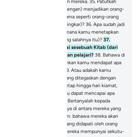
penuh nikmat, di sisi Tuhan mereka.
35
.
Patutkah
Kami (berlaku tidak adil, dengan) menjadikan orang-
orang Islam (yang taat), sama seperti orang-orang
yang berdosa (yang kufur ingkar)?
36
.
Apa sudah jadi
kepada akal kamu? Bagaimana kamu menetapkan
hukum (yang terang-terang salahnya itu)?
37
.
Adakah kamu mempunyai sesebuah Kitab (dari
Allah) yang kamu baca dan pelajari?
38
.
Bahawa di
dalam Kitab itu membolehkan kamu mendapat apa
sahaja yang kamu pilih?
39
.
Atau adakah kamu
mendapat akuan-akuan yang ditegaskan dengan
sumpah dari Kami, yang tetap hingga hari kiamat,
menentukan bahawa kamu dapat mencapai apa
yang kamu putuskan?
40
.
Bertanyalah kepada
mereka: "Siapakah orangnya di antara mereka yang
menjamin benarnya hukum: bahawa mereka akan
mendapat di akhirat apa yang didapati oleh orang
Islam?"
41
.
Atau adakah mereka mempunyai sekutu-