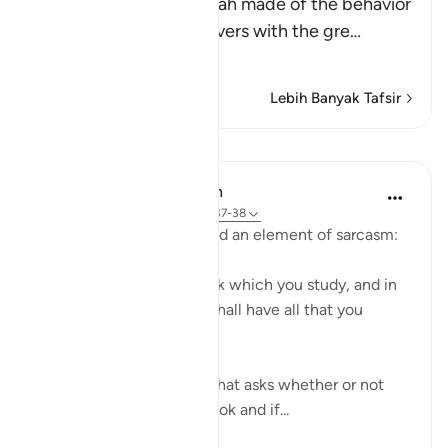
This is a parable that Allah made of the behavior
of the Quraysh disbelievers with the gre
…
Baca Lagi
Lebih Banyak Tafsir
Pelajaran
In the Shade of the Quran
31 minggu lalu
·
Rujukan
ayat 68:37-38
The surah moves on to add an element of sarcasm:
"Or have you a divine book which you study, and in
which you find that you shall have all that you
choose?" (Verses 37-38)
It is a sarcastic question that asks whether or not
the unbelievers have a book and if...
Lihat lebih dari yang ini