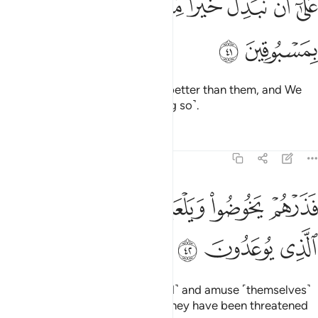
ﱁ
ﱂ
ﱃ
ﱄ
ﱅ
ﱆ
ﱇ
َلَىٰٓ أَن نُّبَدِّلَ خَيْرًۭا مِّنْهُمْ وَمَا نَحْنُ بِمَسْبُوقِينَ ٤١
ﱈ
ﱉ
of replacing them with ˹others˺ better than them, and We
cannot be prevented ˹from doing so˺.
Tafsirs
Lessons
Reflections
70:42
ﱊ
ﱋ
ﱌ
ﱍ
ﱎ
ذرهم يخوضوا ويلعبوا حتى يلاقوا يومهم الذي يوعدون ٤٢
ﱏ
َذَرْهُمْ يَخُوضُوا۟ وَيَلْعَبُوا۟ حَتَّىٰ يُلَـٰقُوا۟ يَوْمَهُمُ ٱلَّذِى يُوعَدُونَ ٤٢
ﱐ
ﱑ
ﱒ
So let them indulge ˹in falsehood˺ and amuse ˹themselves˺
until they face their Day, which they have been threatened