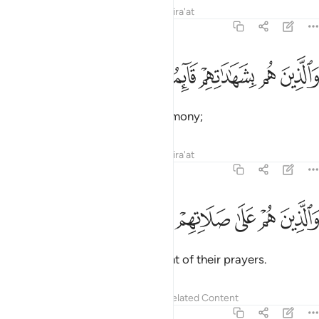
Tafsirs
Lessons
Reflections
Qira'at
70:33
ﲼ
ﲽ
ﲾ
الذين هم بشهاداتهم قايمون ٣٣
ﲿ
ﳀ
َٱلَّذِينَ هُم بِشَهَـٰدَٰتِهِمْ قَآئِمُونَ ٣٣
and who are honest in their testimony;
Tafsirs
Lessons
Reflections
Qira'at
70:34
ﳁ
ﳂ
ﳃ
ﳄ
الذين هم على صلاتهم يحافظون ٣٤
ﳅ
ﳆ
َٱلَّذِينَ هُمْ عَلَىٰ صَلَاتِهِمْ يُحَافِظُونَ ٣٤
and who are ˹properly˺ observant of their prayers.
Tafsirs
Lessons
Reflections
Related Content
70:35