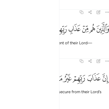
Tafsirs
Lessons
Reflections
70:27
ﲑ
ﲒ
ﲓ
ﲔ
ﲕ
الذين هم من عذاب ربهم مشفقون ٢٧
ﲖ
ﲗ
َٱلَّذِينَ هُم مِّنْ عَذَابِ رَبِّهِم مُّشْفِقُونَ ٢٧
and those who fear the punishment of their Lord—
Tafsirs
Lessons
Reflections
70:28
ﲘ
ﲙ
ﲚ
ن عذاب ربهم غير مامون ٢٨
ﲛ
ﲜ
ﲝ
ِنَّ عَذَابَ رَبِّهِمْ غَيْرُ مَأْمُونٍۢ ٢٨
˹knowing that˺ none should feel secure from their Lord’s
punishment—