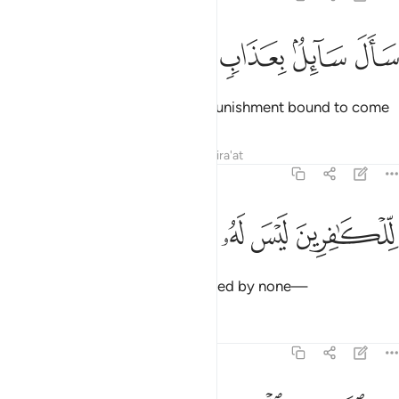
ﲞ
ﲟ
ال سايل بعذاب واقع ١
ﲠ
ﲡ
ﲢ
َأَلَ سَآئِلٌۢ بِعَذَابٍۢ وَاقِعٍۢ ١
A challenger
has demanded a punishment bound to come
1
Tafsirs
Lessons
Reflections
Qira'at
70:2
ﲣ
لكافرين ليس له دافع ٢
ﲤ
ﲥ
ﲦ
ﲧ
ِّلْكَـٰفِرِينَ لَيْسَ لَهُۥ دَافِعٌۭ ٢
for the disbelievers—to be averted by none—
Tafsirs
Lessons
Reflections
70:3
ن الله ذي المعارج ٣