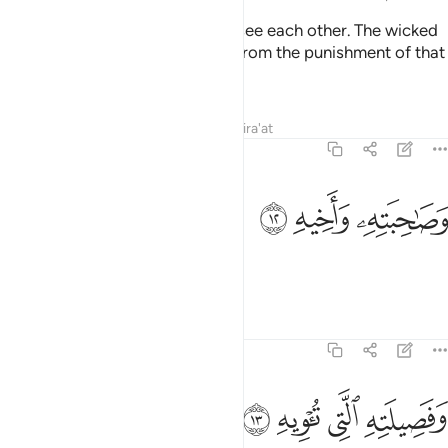
˹although˺ they will be made to see each other. The wicked
will wish to ransom themselves from the punishment of that
Day by their children,
Tafsirs
Lessons
Reflections
Qira'at
70:12
ﱌ
صاحبته واخيه ١٢
ﱍ
ﱎ
َصَـٰحِبَتِهِۦ وَأَخِيهِ ١٢
their spouses, their siblings,
Tafsirs
Lessons
Reflections
70:13
ﱏ
ﱐ
فصيلته التي توويه ١٣
ﱑ
ﱒ
َفَصِيلَتِهِ ٱلَّتِى تُـْٔوِيهِ ١٣