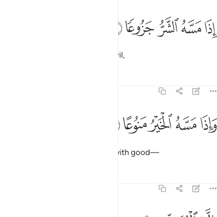
ﱰ
ﱱ
ﱲ
ذا مسه الشر جزوعا ٢٠
ﱳ
ﱴ
ِذَا مَسَّهُ ٱلشَّرُّ جَزُوعًۭا ٢٠
distressed when touched with evil,
Tafsirs
Lessons
Reflections
70:21
ﱵ
ﱶ
ﱷ
اذا مسه الخير منوعا ٢١
ﱸ
ﱹ
َإِذَا مَسَّهُ ٱلْخَيْرُ مَنُوعًا ٢١
and withholding when touched with good—
Tafsirs
Lessons
Reflections
70:22
لا المصلين ٢٢