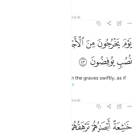
with—
Tafsirs
Lessons
Reflections
Qira'at
70:43
ﱓ
ﱔ
ﱕ
ﱖ
ﱗ
وم يخرجون من الاجداث سراعا كانهم الى نصب يوفضون ٤٣
ﱘ
ﱙ
َوْمَ يَخْرُجُونَ مِنَ ٱلْأَجْدَاثِ سِرَاعًۭا كَأَنَّهُمْ إِلَىٰ نُصُبٍۢ يُوفِضُونَ ٤٣
ﱚ
ﱛ
ﱜ
the Day they will come forth from the graves swiftly, as if
racing to an idol ˹for a blessing˺,
1
Tafsirs
Lessons
Reflections
Qira'at
70:44
ﱝ
ﱞ
ﱟ
ﱠﱡ
ﱢ
ﱣ
اشعة ابصارهم ترهقهم ذلة ذالك اليوم الذي كانوا يوعدون ٤٤
ﱤ
َـٰشِعَةً أَبْصَـٰرُهُمْ تَرْهَقُهُمْ ذِلَّةٌۭ ۚ ذَٰلِكَ ٱلْيَوْمُ ٱلَّذِى كَانُوا۟ يُوعَدُونَ ٤٤