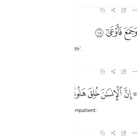
Tafsirs
Lessons
Reflections
70:18
ﱧ
جمع فاوعى ١٨
ﱨ
ﱩ
َجَمَعَ فَأَوْعَىٰٓ ١٨
and gathered and hoarded ˹wealth˺.
Tafsirs
Lessons
Reflections
70:19
ﱪ ﱫ
ﱬ
ﱭ
۞ ن الانسان خلق هلوعا ١٩
ﱮ
ﱯ
۞ ِنَّ ٱلْإِنسَـٰنَ خُلِقَ هَلُوعًا ١٩
Indeed, humankind was created impatient:
Tafsirs
Lessons
Reflections
70:20