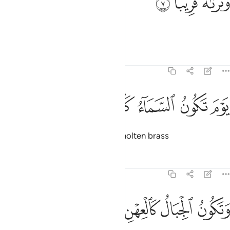
ﳁ
ﳂ
ﳃ
َنَرَىٰهُ قَرِيبًۭا ٧
but We see it as inevitable.
Tafsirs
Lessons
Reflections
70:8
ﳄ
ﳅ
وم تكون السماء كالمهل ٨
ﳆ
ﳇ
ﳈ
َوْمَ تَكُونُ ٱلسَّمَآءُ كَٱلْمُهْلِ ٨
On that Day the sky will be like molten brass
Tafsirs
Lessons
Reflections
70:9
ﳉ
ﳊ
تكون الجبال كالعهن ٩
ﳋ
ﳌ
َتَكُونُ ٱلْجِبَالُ كَٱلْعِهْنِ ٩