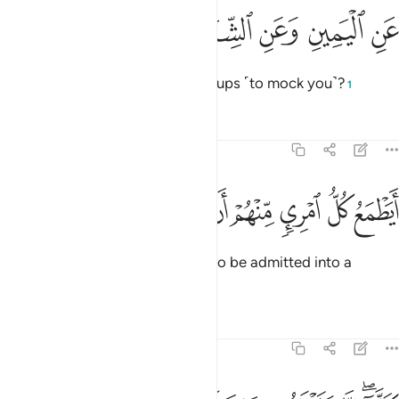
ﳒ
ﳓ
ﳔ
ن اليمين وعن الشمال عزين ٣٧
ﳕ
ﳖ
ﳗ
َنِ ٱلْيَمِينِ وَعَنِ ٱلشِّمَالِ عِزِينَ ٣٧
from the right and the left, in groups ˹to mock you˺?
1
Tafsirs
Lessons
Reflections
70:38
ﳘ
ﳙ
ﳚ
ﳛ
ﳜ
ﳝ
يطمع كل امري منهم ان يدخل جنة نعيم ٣٨
ﳞ
ﳟ
ﳠ
َيَطْمَعُ كُلُّ ٱمْرِئٍۢ مِّنْهُمْ أَن يُدْخَلَ جَنَّةَ نَعِيمٍۢ ٣٨
Does every one of them expect to be admitted into a
Garden of Bliss?
Tafsirs
Lessons
Reflections
70:39
لا انا خلقناهم مما يعلمون ٣٩