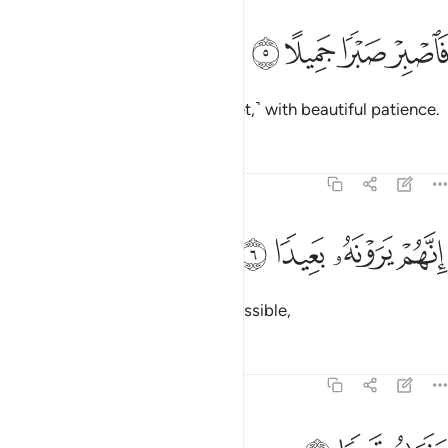
ﲹ
ﲺ
اصبر صبرا جميلا ٥
ﲻ
ﲼ
َٱصْبِرْ صَبْرًۭا جَمِيلًا ٥
So endure ˹this denial, O Prophet,˺ with beautiful patience.
Tafsirs
Lessons
Reflections
70:6
ﲽ
نهم يرونه بعيدا ٦
ﲾ
ﲿ
ﳀ
ِنَّهُمْ يَرَوْنَهُۥ بَعِيدًۭا ٦
They truly see this ˹Day˺ as impossible,
Tafsirs
Lessons
Reflections
70:7
نراه قريبا ٧