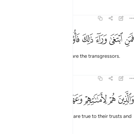
Tafsirs
Lessons
Reflections
70:31
ﲮ
ﲯ
ﲰ
ﲱ
ﲲ
من ابتغى وراء ذالك فاولايك هم العادون ٣١
ﲳ
ﲴ
ﲵ
َمَنِ ٱبْتَغَىٰ وَرَآءَ ذَٰلِكَ فَأُو۟لَـٰٓئِكَ هُمُ ٱلْعَادُونَ ٣١
but whoever seeks beyond that are the transgressors.
Tafsirs
Lessons
Reflections
70:32
ﲶ
ﲷ
ﲸ
الذين هم لاماناتهم وعهدهم راعون ٣٢
ﲹ
ﲺ
ﲻ
َٱلَّذِينَ هُمْ لِأَمَـٰنَـٰتِهِمْ وَعَهْدِهِمْ رَٰعُونَ ٣٢
˹The faithful are˺ also those who are true to their trusts and
covenants;