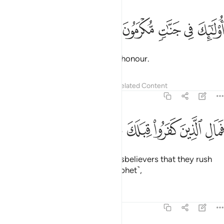
ﳇ
ﳈ
ﳉ
ولايك في جنات مكرمون ٣٥
ﳊ
ﳋ
ُو۟لَـٰٓئِكَ فِى جَنَّـٰتٍۢ مُّكْرَمُونَ ٣٥
These will be in Gardens, held in honour.
Tafsirs
Lessons
Reflections
Related Content
70:36
ﳌ
ﳍ
ﳎ
ﳏ
مال الذين كفروا قبلك مهطعين ٣٦
ﳐ
ﳑ
َمَالِ ٱلَّذِينَ كَفَرُوا۟ قِبَلَكَ مُهْطِعِينَ ٣٦
So what is the matter with the disbelievers that they rush
˹head-long˺ towards you ˹O Prophet˺,
Tafsirs
Lessons
Reflections
70:37