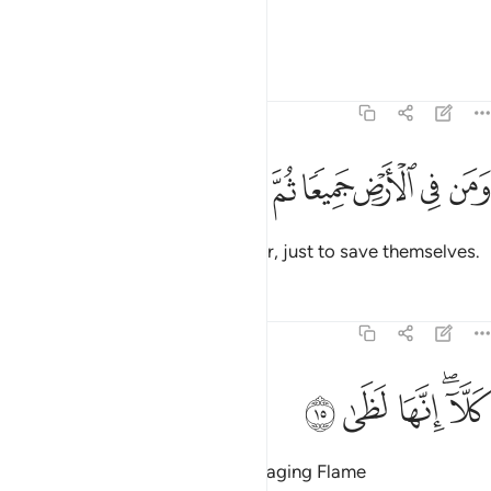
their clan that sheltered them,
Tafsirs
Lessons
Reflections
70:14
ﱓ
ﱔ
ﱕ
ﱖ
من في الارض جميعا ثم ينجيه ١٤
ﱗ
ﱘ
ﱙ
َمَن فِى ٱلْأَرْضِ جَمِيعًۭا ثُمَّ يُنجِيهِ ١٤
and everyone on earth altogether, just to save themselves.
Tafsirs
Lessons
Reflections
70:15
ﱚﱛ
لا انها لظى ١٥
ﱜ
ﱝ
ﱞ
َلَّآ ۖ إِنَّهَا لَظَىٰ ١٥
But no! There will certainly be a raging Flame