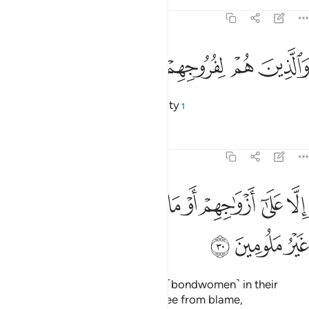
Tafsirs
Lessons
Reflections
70:29
ﲞ
ﲟ
الذين هم لفروجهم حافظون ٢٩
ﲠ
ﲡ
ﲢ
َٱلَّذِينَ هُمْ لِفُرُوجِهِمْ حَـٰفِظُونَ ٢٩
and those who guard their chastity
1
Tafsirs
Lessons
Reflections
70:30
ﲣ
ﲤ
ﲥ
ﲦ
ﲧ
ﲨ
لا على ازواجهم او ما ملكت ايمانهم فانهم غير ملومين ٣٠
ﲩ
ﲪ
ِلَّا عَلَىٰٓ أَزْوَٰجِهِمْ أَوْ مَا مَلَكَتْ أَيْمَـٰنُهُمْ فَإِنَّهُمْ غَيْرُ مَلُومِينَ ٣٠
ﲫ
ﲬ
ﲭ
except with their wives or those ˹bondwomen˺ in their
possession,
for then they are free from blame,
1