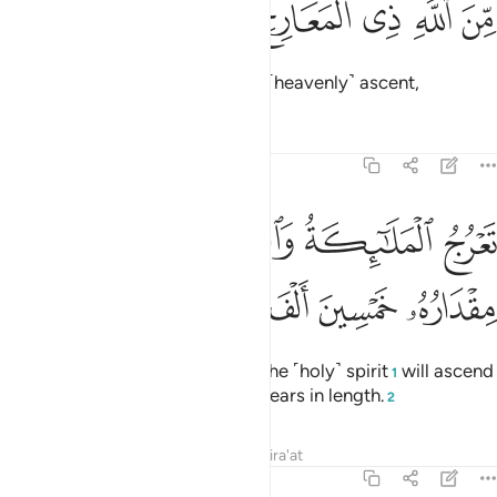
ﲨ
ﲩ
ﲪ
ﲫ
ﲬ
ِّنَ ٱللَّهِ ذِى ٱلْمَعَارِجِ ٣
from Allah, Lord of pathways of ˹heavenly˺ ascent,
Tafsirs
Lessons
Reflections
70:4
ﲭ
ﲮ
ﲯ
ﲰ
ﲱ
ﲲ
عرج الملايكة والروح اليه في يوم كان مقداره خمسين الف سنة ٤
ﲳ
َعْرُجُ ٱلْمَلَـٰٓئِكَةُ وَٱلرُّوحُ إِلَيْهِ فِى يَوْمٍۢ كَانَ مِقْدَارُهُۥ خَمْسِينَ أَلْفَ سَنَ
ﲴ
ﲵ
ﲶ
ﲷ
ﲸ
˹through which˺ the angels and the ˹holy˺ spirit
will ascend
1
to Him on a Day fifty thousand years in length.
2
Tafsirs
Lessons
Reflections
Qira'at
70:5