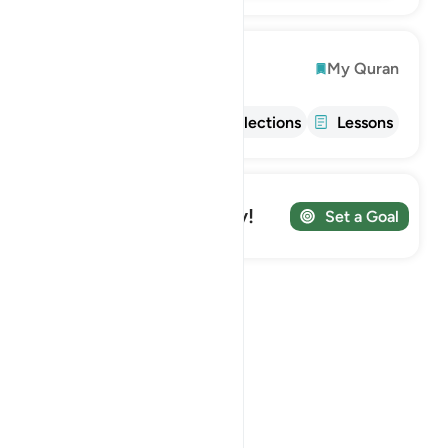
Explore
My Quran
Info
Tafsir
Reflections
Lessons
Track your Journey!
Set a Goal