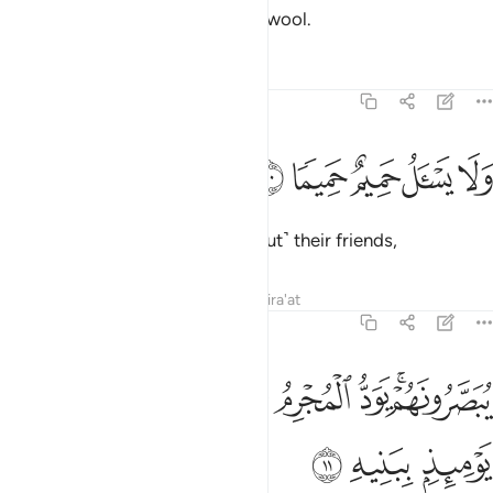
and the mountains like ˹tufts of˺ wool.
Tafsirs
Lessons
Reflections
70:10
ﳍ
ﳎ
ﳏ
لا يسال حميم حميما ١٠
ﳐ
ﳑ
َلَا يَسْـَٔلُ حَمِيمٌ حَمِيمًۭا ١٠
And no close friend will ask ˹about˺ their friends,
Tafsirs
Lessons
Reflections
Qira'at
70:11
ﱁﱂ
ﱃ
ﱄ
ﱅ
ﱆ
ﱇ
بصرونهم يود المجرم لو يفتدي من عذاب يوميذ ببنيه ١١
ﱈ
ُبَصَّرُونَهُمْ ۚ يَوَدُّ ٱلْمُجْرِمُ لَوْ يَفْتَدِى مِنْ عَذَابِ يَوْمِئِذٍۭ بِبَنِيهِ ١١
ﱉ
ﱊ
ﱋ