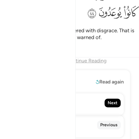
ﱥ
ﱦ
ﱧ
with eyes downcast, utterly covered with disgrace. That is
the Day they have ˹always˺ been warned of.
Tafsirs
Lessons
Reflections
End of Chapter
Continue Reading
Read More
Read again
71. Nuh
Next
Noah
69. Al-Haqqah
Previous
The Reality