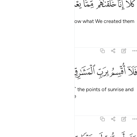
ﳡﳢ
ﳣ
ﳤ
ﳥ
ﳦ
ﳧ
َلَّآ ۖ إِنَّا خَلَقْنَـٰهُم مِّمَّا يَعْلَمُونَ ٣٩
But no! Indeed, they ˹already˺ know what We created them
from.
1
Tafsirs
Lessons
Reflections
70:40
ﳨ
ﳩ
ﳪ
ﳫ
لا اقسم برب المشارق والمغارب انا لقادرون ٤٠
ﳬ
ﳭ
ﳮ
ﳯ
َلَآ أُقْسِمُ بِرَبِّ ٱلْمَشَـٰرِقِ وَٱلْمَغَـٰرِبِ إِنَّا لَقَـٰدِرُونَ ٤٠
So, I do swear by the Lord of ˹all˺ the points of sunrise and
sunset
that We are truly capable
1
Tafsirs
Lessons
Reflections
70:41
لى ان نبدل خيرا منهم وما نحن بمسبوقين ٤١