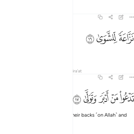
Tafsirs
Lessons
Reflections
70:16
ﱟ
زاعة للشوى ١٦
ﱠ
ﱡ
َزَّاعَةًۭ لِّلشَّوَىٰ ١٦
ripping off scalps.
Tafsirs
Lessons
Reflections
Qira'at
70:17
ﱢ
ﱣ
ﱤ
دعو من ادبر وتولى ١٧
ﱥ
ﱦ
َدْعُوا۟ مَنْ أَدْبَرَ وَتَوَلَّىٰ ١٧
It will summon whoever turned their backs ˹on Allah˺ and
turned away ˹from the truth˺,