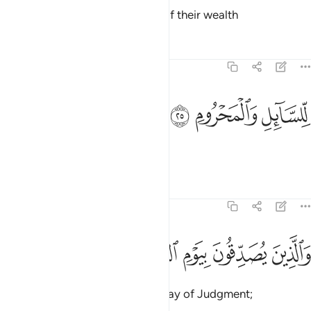
and who give the rightful share of their wealth
Tafsirs
Lessons
Reflections
70:25
ﲉ
لسايل والمحروم ٢٥
ﲊ
ﲋ
ِّلسَّآئِلِ وَٱلْمَحْرُومِ ٢٥
to the beggar and the poor;
Tafsirs
Lessons
Reflections
70:26
ﲌ
ﲍ
الذين يصدقون بيوم الدين ٢٦
ﲎ
ﲏ
ﲐ
َٱلَّذِينَ يُصَدِّقُونَ بِيَوْمِ ٱلدِّينِ ٢٦
and who ˹firmly˺ believe in the Day of Judgment;