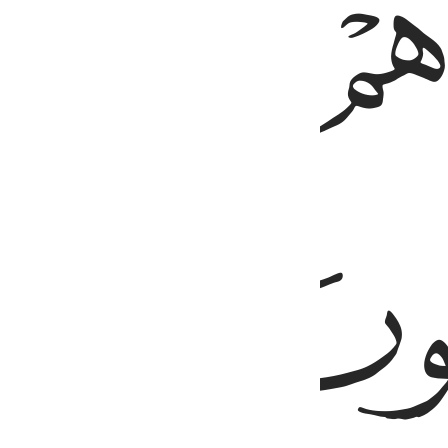
ﱗ
ﱘ
ﱚ