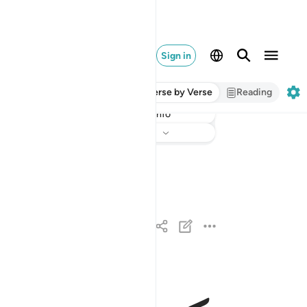
Sign in
Verse by Verse
Reading
Info
Listen
Translation
: Dr. Mustafa Khattab
قد افلح المومنون ١
قَدْ أَفْلَحَ ٱلْمُؤْمِنُونَ ١