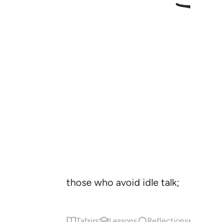
those who avoid idle talk;
Tafsirs
Lessons
Reflections
Relat