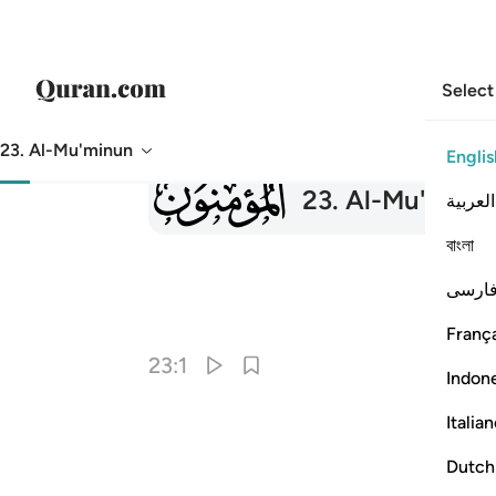
Select
23. Al-Mu'minun
Englis
023
23
.
Al-Mu'minu
العربية
বাংলা
ارسی
França
23:1
Indon
Italia
Dutch