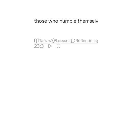
those who humble themselves in pr
Tafsirs
Lessons
Reflections
Relat
23:3