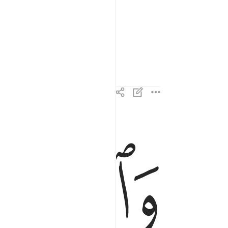
ﱋ
ﱌ
والذين هم عن اللغو معرضون ٣
وَٱلَّذِينَ هُمْ عَنِ ٱللَّغْوِ مُعْرِضُونَ ٣