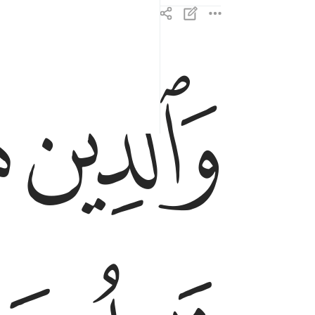
ﱑ
ﱒ
والذين هم للزكاة فاعلون ٤
وَٱلَّذِينَ هُمْ لِلزَّكَوٰةِ فَـٰعِلُونَ ٤