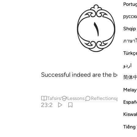
ﱄ
Portu
русск
Shqip
ภาษา
Türkç
اردو
Successful indeed are the believers
简体
Melay
Tafsirs
Lessons
Reflections
Relat
Españ
23:2
Kiswah
Tiếng 