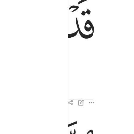
ﱁ
ﱂ
الذين هم في صلاتهم خاشعون ٢
ٱلَّذِينَ هُمْ فِى صَلَاتِهِمْ خَـٰشِعُونَ ٢