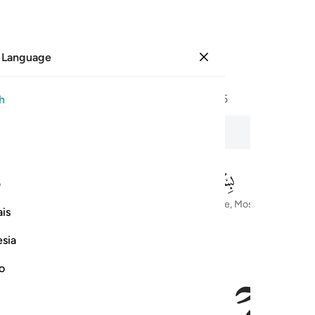
 Language
Sign in
Page
342
Juz
18
/
Hizb
35
h
n
The Believers
ف
In the Name of Allah—the Most Compassionate, Most Merciful
is
esia
no