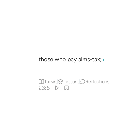
those who pay alms-tax;
1
Tafsirs
Lessons
Reflections
23:5