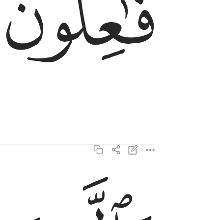
ﱔ
والذين هم لفروجهم حافظون ٥
وَٱلَّذِينَ هُمْ لِفُرُوجِهِمْ حَـٰفِظُونَ ٥