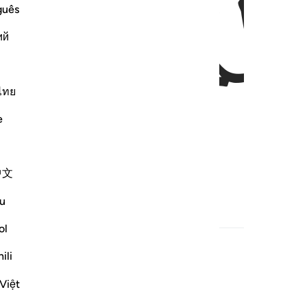
ﱃ
guês
ий
ไทย
e
:
中文
u
ed Content
ol
ili
Việt