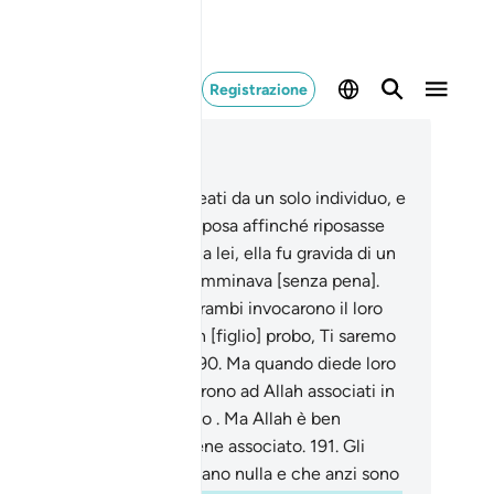
Registrazione
ggere nel contesto
itolo 7, Pagina 175, Juz 9
9
.
Egli è Colui che vi ha creati da un solo individuo, e
 da esso ha tratto la sua sposa affinché riposasse
sso di lei. Dopo che si unì a lei, ella fu gravida di un
so leggero, con il quale camminava [senza pena].
ando poi si appesantì, entrambi invocarono il loro
nore Allah: «Se ci darai un [figlio] probo, Ti saremo
rtamente riconoscenti».
190
.
Ma quando diede loro
[figlio] probo, essi attribuirono ad Allah associati in
ò che Egli aveva loro donato . Ma Allah è ben
eriore a quello che Gli viene associato.
191
.
Gli
sociano esseri che non creano nulla e che anzi sono