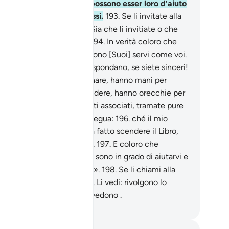
i stessi creati
192
.
e non possono esser loro d’aiuto
eppure esserlo a loro stessi.
193
.
Se li invitate alla
ta via, non vi seguiranno. Sia che li invitiate o che
ciate per voi è lo stesso.
194
.
In verità coloro che
ocate all’infuori di Allah, sono [Suoi] servi come voi.
ocateli dunque e che vi rispondano, se siete sinceri!
5
.
Hanno piedi per camminare, hanno mani per
ferrare, hanno occhi per vedere, hanno orecchie per
ntire? Di’: «Chiamate questi associati, tramate pure
ntro di me e non datemi tregua:
196
.
ché il mio
rono è Allah, Colui che ha fatto scendere il Libro,
i è il Protettore dei devoti.
197
.
E coloro che
ocate all’infuori di Lui non sono in grado di aiutarvi e
pure di aiutare loro stessi».
198
.
Se li chiami alla
ta via, non ti ascolteranno. Li vedi: rivolgono lo
uardo verso di te, ma non vedono .
mza Roberto Piccardo