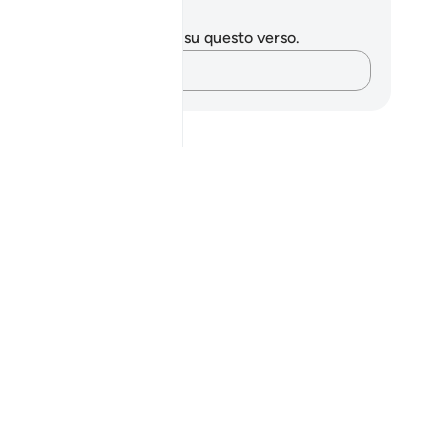
punti e riflessioni
 hai appunti o riflessioni su questo verso.
Cattura i tuoi pensieri…