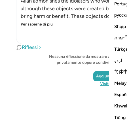
Allah admonishes the idolators who worshipped 
Portu
although these objects were created by Allah,
русск
bring harm or benefit. These objects do not see
Per saperne di più
Shqip
ภาษา
Riflessi
Türkç
Nessuna riflessione da mostrare al momento: 
اردو
privatamente oppure condividila con l
简体
Aggiungi una rif
Melay
Visita QuranRe
Españ
Kiswah
Tiếng 