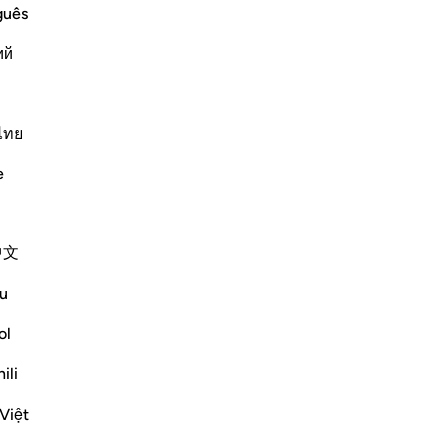
idols, rivals and images besides Him,
ess
guês
 and neither own anything nor can they
e n
ий
 or give aid to those who wors
…
ret
tac
inv
Altri Tafsir
Inv
ไทย
19
e
af
inizia la tua riflessione e salvala
se
a community di QuranReflect.
co
中文
Pat
lessione
Egl
u
flect
inv
nep
ol
ret
ili
sg
-
Ha
Việt