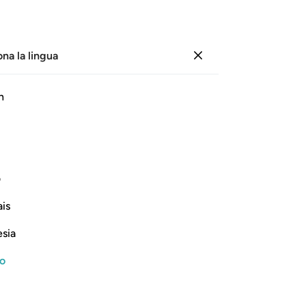
ona la lingua
Registrazione
Le
h
Cap
18
ﲗ
ﲘ
ﲙ
ﲚ
ﲛ
ﲜ
che
pre
lo a loro stessi.
pe
ف
Qu
Continua a leggere
is
Sig
ce
esia
un 
ci
no
sup
nything
as