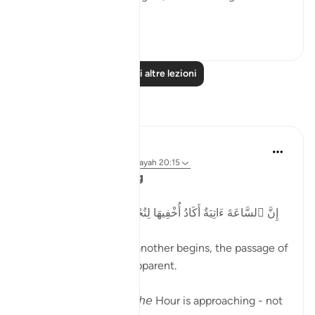
res...
Vedi altro
2
0
Leggi altre lezioni
Riflessi
Ubaid Farid
31 settimane fa
·
Riferimento
ayah 20:15
𝗧𝗵𝗲 𝗛𝗼𝘂𝗿 𝗶𝘀 𝗰𝗼𝗺𝗶𝗻𝗴
إِنَّ ٱلسَّاعَةَ ءَاتِيَةٌ أَكَادُ أُخْفِيهَا لِتُجْزَىٰ كُلُّ نَفْسٍۭ بِمَا تَسْعَىٰ
As one year ends and another begins, the passage of
time becomes more apparent.
Allah reminds us that 𝘵𝘩𝘦 Hour is approaching - not