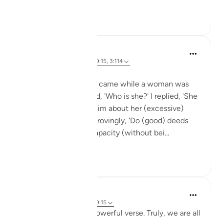
...
Vedi altro
23
3
Rushana Roberts
4 anni fa
·
Riferimento
ayah 20:15, 3:114
Narrated 'Aisha:
Once the Prophet (ﷺ) came while a woman was
sitting with me. He said, 'Who is she?' I replied, 'She
is so and so,' and told him about her (excessive)
praying. He said disapprovingly, 'Do (good) deeds
which is within your capacity (without bei...
Vedi altro
1
0
gemi hartojo
5 anni fa
·
Riferimento
ayah 20:15
This is such a deeply powerful verse. Truly, we are all