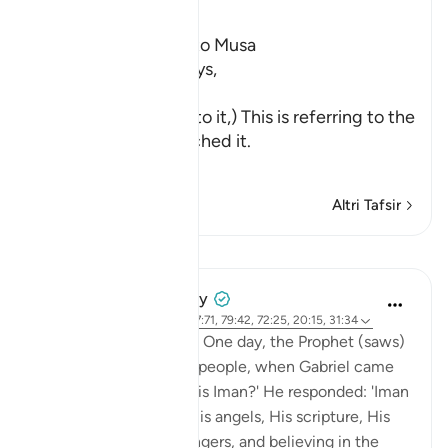
Ibn Kathir (Abridged)
The First Revelation to Musa
Allah, the Exalted, says,
فَلَمَّآ أَتَاهَا
(And when he came to it,) This is referring to the
fire when he approached it.
نُ
…
Per saperne di più
Altri Tafsir
Lezioni
Prophetic Commentary
8 anni fa
·
Riferimento
ayah 27:71, 79:42, 72:25, 20:15, 31:34
Abu Hurayrah narrates: One day, the Prophet (saws)
was sitting out for the people, when Gabriel came
to him and said: 'What is Iman?' He responded: 'Iman
is to believe in Allah, His angels, His scripture, His
encounter, His messengers, and believing in the