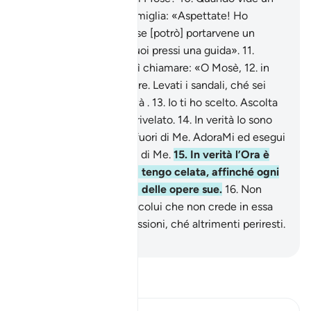
fuoco, disse alla sua famiglia: «Aspettate! Ho
avvistato un fuoco, forse [potrò] portarvene un
tizzone o trovare nei suoi pressi una guida».
11
.
Quando vi giunse, sentì chiamare: «O Mosè,
12
.
in
verità sono il tuo Signore. Levati i sandali, ché sei
nella valle santa di Tuwà .
13
.
Io ti ho scelto. Ascolta
ciò che sta per esserti rivelato.
14
.
In verità Io sono
Allah: non c’è dio all’infuori di Me. AdoraMi ed esegui
l’orazione per ricordarti di Me.
15
.
In verità l’Ora è
imminente anche se la tengo celata, affinché ogni
anima sia compensata delle opere sue.
16
.
Non
lasciare che ti ostacoli colui che non crede in essa
ed è incline alle sue passioni, ché altrimenti periresti.
-
Hamza Roberto Piccardo
Leggi il Tafsir