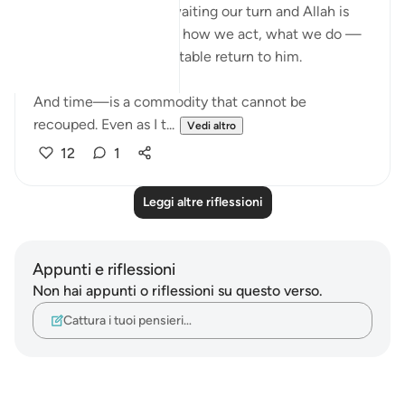
in the waiting room awaiting our turn and Allah is
testing us how we are, how we act, what we do —
while waiting our inevitable return to him.
And time—is a commodity that cannot be
recouped. Even as I t...
Vedi altro
12
1
Leggi altre riflessioni
Appunti e riflessioni
Non hai appunti o riflessioni su questo verso.
Cattura i tuoi pensieri…