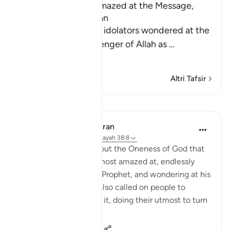
The Idolators were amazed at the Message,
Tawhid and the Qur'an
Allah tells us that the idolators wondered at the
sending of the Messenger of Allah as
…
Per saperne di più
Altri Tafsir
Lezioni
In the Shade of the Quran
32 settimane fa
·
Riferimento
ayah 38:8
Yet this is the truth about the Oneness of God that
the unbelievers were most amazed at, endlessly
debating this with the Prophet, and wondering at his
insistence on it. They also called on people to
express amazement at it, doing their utmost to turn
them awa...
Vedi altro
0
0
27