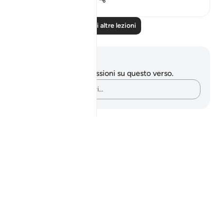
Leggi altre lezioni
Appunti e riflessioni
Non hai appunti o riflessioni su questo verso.
Cattura i tuoi pensieri…
Notes
placeholders
close