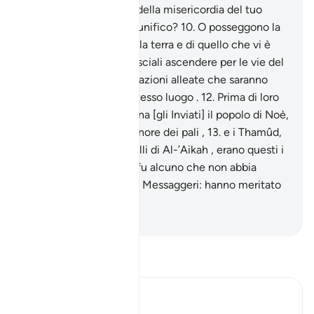
9
.
Hanno forse i tesori della misericordia del tuo
Signore, l’Eccelso, il Munifico?
10
.
O posseggono la
sovranità dei cieli e della terra e di quello che vi è
frammezzo? E allora lasciali ascendere per le vie del
cielo.
11
.
Un’armata di fazioni alleate che saranno
annientate in questo stesso luogo .
12
.
Prima di loro
accusarono di menzogna [gli Inviati] il popolo di Noè,
gli ‘Âd e Faraone, il Signore dei pali ,
13
.
e i Thamûd,
e la gente di Lot, e quelli di Al-’Aikah , erano questi i
faziosi .
14
.
Non ce ne fu alcuno che non abbia
tacciato di menzogna i Messaggeri: hanno meritato
il Mio castigo.
-
Hamza Roberto Piccardo
Leggi il Tafsir
Ibn Kathir (Abridged)