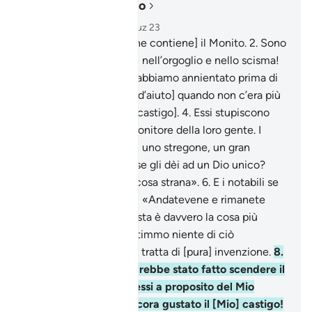
Leggere nel contesto
Capitolo 38, Pagina 453, Juz 23
1
.
Sâd. Per il Corano [che contiene] il Monito.
2
.
Sono
i miscredenti ad essere nell’orgoglio e nello scisma!
3
.
Quante generazioni abbiamo annientato prima di
loro! Lanciarono grida [d’aiuto] quando non c’era più
tempo per sfuggire [al castigo].
4
.
Essi stupiscono
che sia giunto un ammonitore della loro gente. I
miscredenti dicono: «È uno stregone, un gran
bugiardo.
5
.
Ridurrà forse gli dèi ad un Dio unico?
Questa è davvero una cosa strana».
6
.
E i notabili se
ne andarono [dicendo]: «Andatevene e rimanete
fedeli ai vostri dèi: questa è davvero la cosa più
augurabile .
7
.
Non sentimmo niente di ciò
nell’ultima religione , si tratta di [pura] invenzione.
8
.
È [solo] su di lui che sarebbe stato fatto scendere il
Monito?». Sono perplessi a proposito del Mio
Monito. Non hanno ancora gustato il [Mio] castigo!