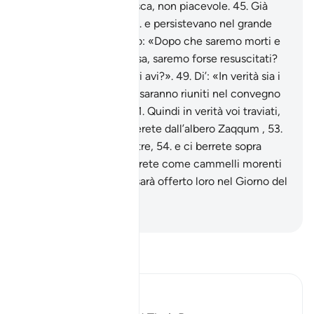
fumo nero
44
.
non fresca, non piacevole.
45
.
Già
furono genti agiate,
46
.
e persistevano nel grande
peccato
47
.
e dicevano: «Dopo che saremo morti e
ridotti in polvere ed ossa, saremo forse resuscitati?
48
.
E [così pure] i nostri avi?».
49
.
Di’: «In verità sia i
primi che gli ultimi
50
.
saranno riuniti nel convegno
del Giorno stabilito».
51
.
Quindi in verità voi traviati,
voi negatori,
52
.
mangerete dall’albero Zaqqum ,
53
.
ve ne riempirete il ventre,
54
.
e ci berrete sopra
acqua bollente,
55
.
berrete come cammelli morenti
di sete.
56
.
Ecco cosa sarà offerto loro nel Giorno del
Giudizio.
-
Hamza Roberto Piccardo
Leggi il Tafsir
Ibn Kathir (Abridged)