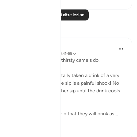
Leggi altre lezioni
Riflessi
A Siddiqui
5 anni fa
·
Riferimento
ayah 56:41-55
'...you will drink ˹it˺ like thirsty camels do.'
Have you ever accidentally taken a drink of a very
hot beverage? Even one sip is a painful shock! No
one goes back for another sip until the drink cools
off.
But these people are told that they will drink as ...
Vedi altro
19
4