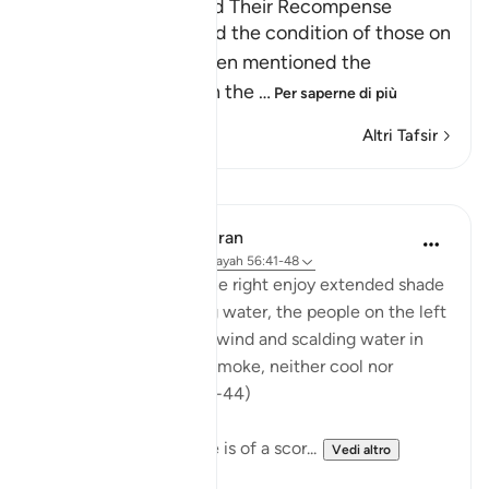
Those on the Left and Their Recompense
After Allah mentioned the condition of those on
the right hand, He then mentioned the
condition of those on the
…
Per saperne di più
Altri Tafsir
Lezioni
In the Shade of the Quran
31 settimane fa
·
Riferimento
ayah 56:41-48
While the people on the right enjoy extended shade
and constantly flowing water, the people on the left
"dwell amid scorching wind and scalding water in
the shadows of black smoke, neither cool nor
refreshing." (Verses 42-44)
The whole atmosphere is of a scor...
Vedi altro
0
0