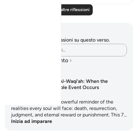
Leggi altre riflessioni
Appunti e riflessioni
Non hai appunti o riflessioni su questo verso.
Cattura i tuoi pensieri…
Piani di apprendimento
Surah Al-Waqi‘ah: When the
Inevitable Event Occurs
Surah Al-Waqi'ah is a powerful reminder of the
realities every soul will face: death, resurrection,
judgment, and eternal reward or punishment. This 7…
Inizia ad imparare