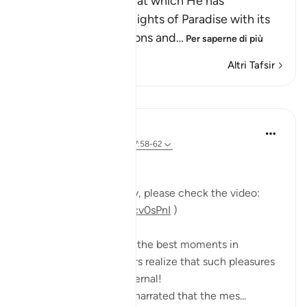
Here Allah asks: `Is that which He has
mentioned of the delights of Paradise with its
food, drink, companions and
…
Per saperne di più
Altri Tafsir
Lezioni
Mohannad Hakeem
5 anni fa
·
Riferimento
ayah 37:58-62
Day 23 Answer
(For more commentary, please check the video:
https://youtu.be/QfLocv0sPnI
)
This is probably one of the best moments in
paradise: once believers realize that such pleasures
and enjoyments are eternal!
Abu Saeed Al Khudari narrated that the mes...