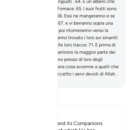
fatto una prova per gli ingiusti .
64
.
È un albero che
spunta dal fondo della Fornace.
65
.
I suoi frutti sono
come teste di diavoli .
66
.
Essi ne mangeranno e se
ne riempiranno i ventri
67
.
e vi berranno sopra una
mistura bollente .
68
.
E poi ritorneranno verso la
Fornace.
69
.
In verità hanno trovato i loro avi smarriti
70
.
e si sono lanciati sulle loro tracce.
71
.
E prima di
loro, certamente, si smarrirono la maggior parte dei
loro avi.
72
.
Già inviammo presso di loro degli
ammonitori.
73
.
Considera cosa avvenne a quelli che
furono ammoniti,
74
.
eccetto i servi devoti di Allah .
-
Hamza Roberto Piccardo
Leggi il Tafsir
Ibn Kathir (Abridged)
The Tree of Zaqqum and its Companions