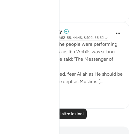
Vedi altro
8
0
Prophetic Commentary
8 anni fa
·
Riferimento
ayah 37:62-66, 44:43, 3:102, 56:52
Mujâhid narrates that the people were performing
tawâf around the Kaaba as Ibn ‘Abbâs was sitting
with a crooked staff. He said: 'The Messenger of
Allah (saws) said:
O you who have believed, fear Allah as He should be
feared and do not die except as Muslims [...
Vedi altro
2
0
Leggi altre lezioni