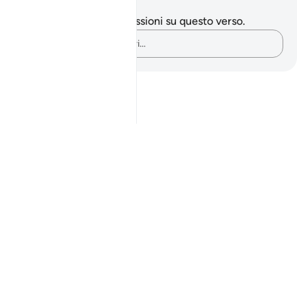
Appunti e riflessioni
Non hai appunti o riflessioni su questo verso.
Cattura i tuoi pensieri…
Notes
placeholders
close