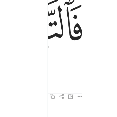
ﱇ
ان الاهكم لواحد ٤