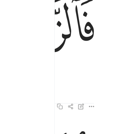
ﱄ
فالتاليات ذكرا ٣
فَٱلتَّـٰلِيَـٰتِ ذِكْرًا ٣