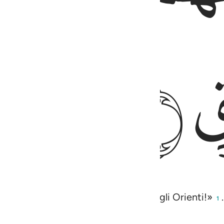
ﱕ
quello che vi è in mezzo, il Signore degli Orienti!»
.
1