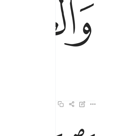
ﱁ
فالزاجرات زجرا ٢
فَٱلزَّٰجِرَٰتِ زَجْرًۭا ٢