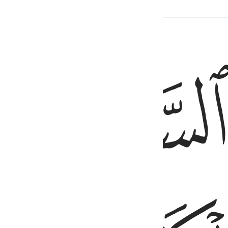
ﱙ
ِ ٦