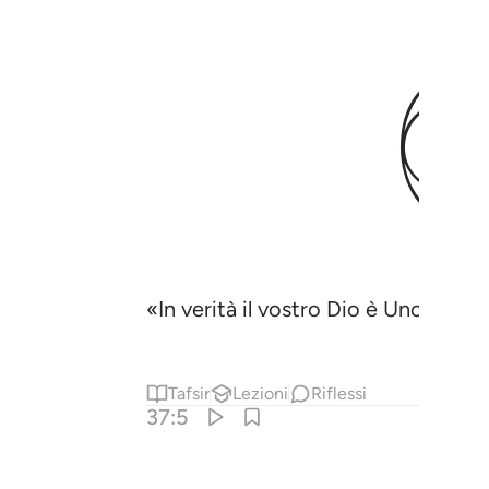
«In verità il vostro Dio è Uno,
Tafsir
Lezioni
Riflessi
37:5