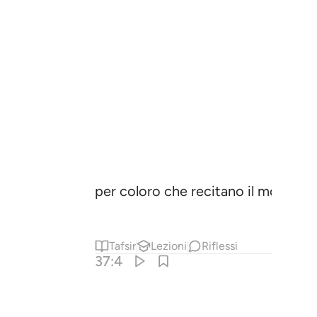
per coloro che recitano il monito
1
Tafsir
Lezioni
Riflessi
37:4