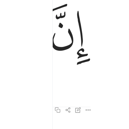
ﱊ
ﱋ
إِنَّ إِلَـٰهَكُمْ لَوَٰحِدٌۭ ٤