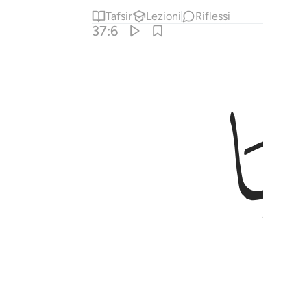
Tafsir
Lezioni
Riflessi
37:6