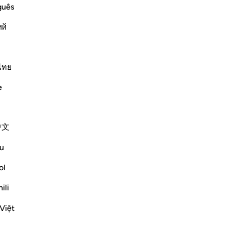
ﱂ
ﱃ
guês
ий
ไทย
e
i,
中文
u
ol
ili
Việt