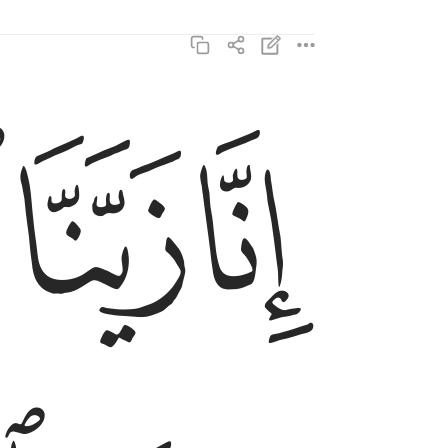
ﱖ
ﱗ
ﱘ
انا زينا السماء الدنيا بزينة الكواكب ٦
إِنَّا زَيَّنَّا ٱلسَّمَآءَ ٱلدُّنْيَا بِزِينَةٍ ٱلْكَوَاكِب