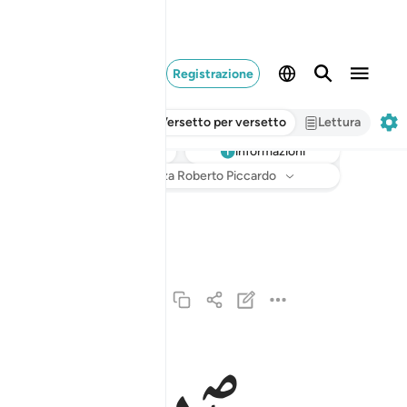
Registrazione
Versetto per versetto
Lettura
informazioni
Ascoltare
Traduzione
: Hamza Roberto Piccardo
والصافات صفا ١
وَٱلصَّـٰٓفَّـٰتِ صَفًّۭا ١