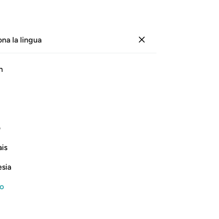
ona la lingua
Registrazione
Pagina
446
Juz
23
/
Hizb
45
h
 recitazione audio, significato parola per parola e traslitterazione.
ف
Nel nome di Allah, il Compassionevole, il Misericordioso
is
esia
no