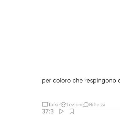
per coloro che respingono con for
Tafsir
Lezioni
Riflessi
37:3