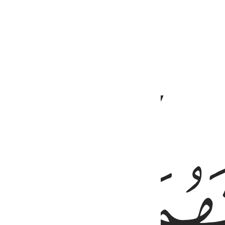
ﱐ
شَـٰرِقِ ٥
ﱓ