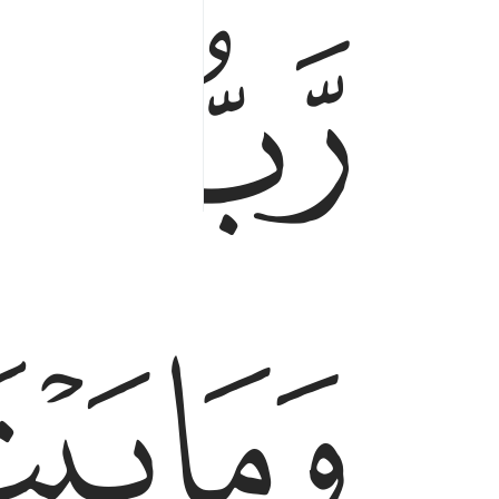
ﱎ
ﱏ
رب السماوات والارض وما بينهما ورب المشارق ٥
رَّبُّ ٱلسَّمَـٰوَٰتِ وَٱلْأَرْضِ وَمَا بَيْنَهُمَا وَرَبُّ ٱلْمَ
ﱑ
ﱒ