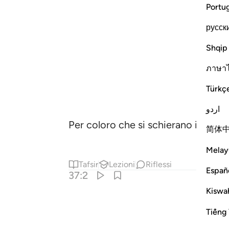
Portu
русск
Shqip
ภาษา
Türkç
اردو
Per coloro che si schierano in rangh
简体
Melay
Tafsir
Lezioni
Riflessi
Españ
37:2
Kiswah
Tiếng 