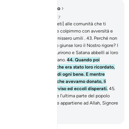
Leggere nel contesto
Capitolo 6, Pagina 132, Juz 7
42
.
Già inviammo [profeti] alle comunità che ti
hanno preceduto, poi le colpimmo con avversità e
afflizioni, affinché divenissero umili .
43
.
Perché non
divennero umili quando giunse loro il Nostro rigore? I
loro cuori invece si indurirono e Satana abbellì ai loro
occhi quello che facevano.
44
.
Quando poi
dimenticarono quello che era stato loro ricordato,
aprimmo loro le porte di ogni bene. E mentre
esultavano per quello che avevamo donato, li
afferrammo all’improvviso ed eccoli disperati.
45
.
Così fu eliminata anche l’ultima parte del popolo
degli oppressori. La lode appartiene ad Allah, Signore
dei mondi!
-
Hamza Roberto Piccardo