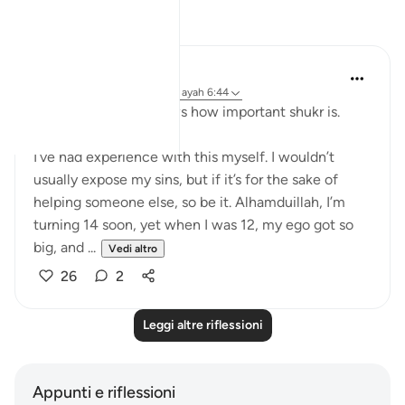
Riflessi
Aaisha Patel
20 settimane fa
·
Riferimento
ayah 6:44
Subhanallah, just shows how important shukr is.
I’ve had experience with this myself. I wouldn’t
usually expose my sins, but if it’s for the sake of
helping someone else, so be it. Alhamduillah, I’m
turning 14 soon, yet when I was 12, my ego got so
big, and ...
Vedi altro
26
2
Leggi altre riflessioni
Appunti e riflessioni