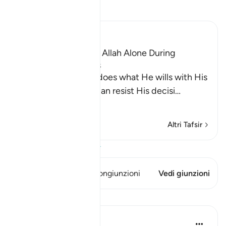
Leggi il Tafsir
Ibn Kathir (Abridged)
The Idolators Call On Allah Alone During
Torment and Distress
Allah states that He does what He wills with His
creatures and none can resist His decisi
…
Per saperne di più
Altri Tafsir
Visualizza il Corano
Questo versetto ha 1 Congiunzioni
Vedi giunzioni
Lezioni
Omar Suleiman