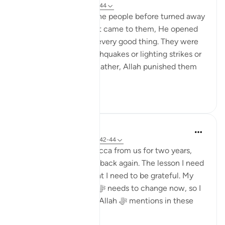
8 anni fa
·
Riferimento
ayah 6:44
Allah says that when the people before turned away
from the guidance that came to them, He opened
the doors for them to every good thing. They were
not punished with earthquakes or lighting strikes or
things of that nature. Rather, Allah punished them
by letti...
Vedi altro
3
0
Dr. Haifaa Younis
4 anni fa
·
Riferimento
ayah 6:42-44
Allah ﷻ took away Mecca from us for two years,
and now He ﷻ gave it back again. The lesson I need
to learn from this is that I need to be grateful. My
relationship with Him ﷻ needs to change now, so I
am not like those that Allah ﷻ mentions in these
verses: