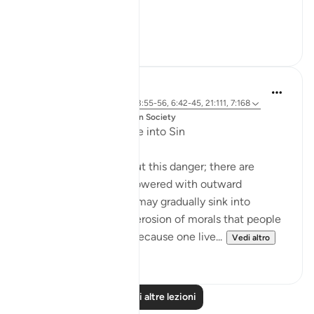
'...
Vedi altro
24
2
Dr. Magdy Al-Hilali
5 anni fa
·
Riferimento
ayah 23:55-56, 6:42-45, 21:111, 7:168
pubblicato in
Muslim American Society
Fear of Gradual Decline into Sin
The Quran speaks about this danger; there are
people who will be showered with outward
blessings so that they may gradually sink into
sinfulness. It is a slow erosion of morals that people
may not detect. Just because one live...
Vedi altro
23
3
Leggi altre lezioni