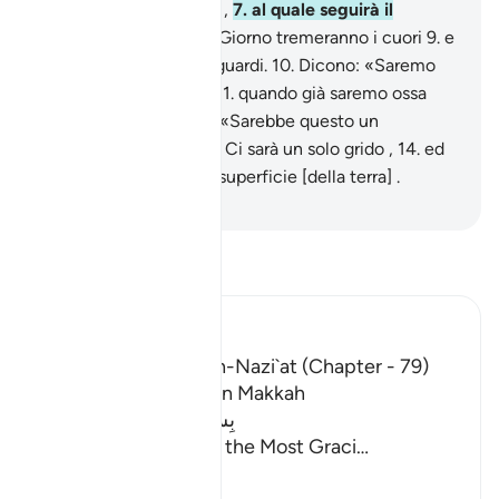
risuonerà il Risuonante ,
7
.
al quale seguirà il
successivo ,
8
.
in quel Giorno tremeranno i cuori
9
.
e
saranno abbassati gli sguardi.
10
.
Dicono: «Saremo
ricondotti [sulla terra]
11
.
quando già saremo ossa
marcite?».
12
.
Dicono: «Sarebbe questo un
disastroso ritorno!».
13
.
Ci sarà un solo grido ,
14
.
ed
eccoli risvegliati, sulla superficie [della terra] .
-
Hamza Roberto Piccardo
Leggi il Tafsir
Ibn Kathir (Abridged)
The Tafsir of Surat An-Nazi`at (Chapter - 79)
Which was revealed in Makkah
بِسْمِ اللَّهِ الرَّحْمَـنِ الرَّحِيمِ
In the Name of Allah, the Most Graci
…
Per saperne di più