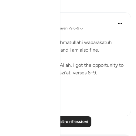
Riflessi
Zufisha Khaleel
16 settimane fa
·
Riferimento
ayah 79:6-9
In the name of Allah…
Assalamualaikum warahmatullahi wabarakatuh
I hope you all are well, and I am also fine,
Alhamdulillah.
Today, by the توفیق of Allah, I got the opportunity to
reflect on Surah An-Nazi‘at, verses 6–9.
Alhamdulillah!
Surah An-Nazi‘at:
Verse ...
Vedi altro
10
2
Leggi altre riflessioni