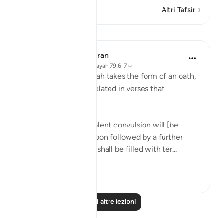
Altri Tafsir
Lezioni
In the Shade of the Quran
31 settimane fa
·
Riferimento
ayah 79:6-7
The opening of the surah takes the form of an oath,
to confirm the event related in verses that
immediately follow:
"On the day when a violent convulsion will [be
overwhelming, to be soon followed by a further
[convulsion], all hearts shall be filled with ter...
Vedi altro
0
0
Leggi altre lezioni