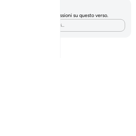
Appunti e riflessioni
Non hai appunti o riflessioni su questo verso.
Cattura i tuoi pensieri…
Notes
placeholders
close