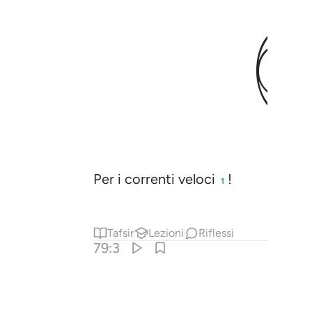
Per i correnti veloci
!
1
Tafsir
Lezioni
Riflessi
79:3