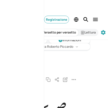
Registrazione
Versetto per versetto
Lettura
informazioni
Ascoltare
Traduzione
: Hamza Roberto Piccardo
والنازعات غرقا ١
وَٱلنَّـٰزِعَـٰتِ غَرْقًۭا ١