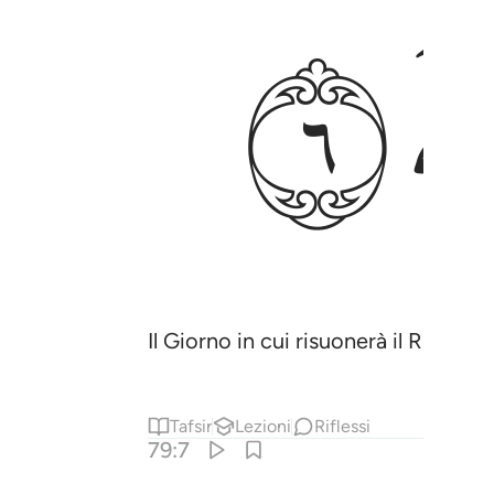
ﲤ
Il Giorno in cui risuonerà il Risuon
Tafsir
Lezioni
Riflessi
79:7