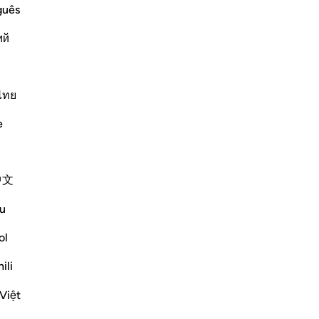
ﲓ
ﲔ
guês
ий
ไทย
e
中文
u
ol
ili
Việt