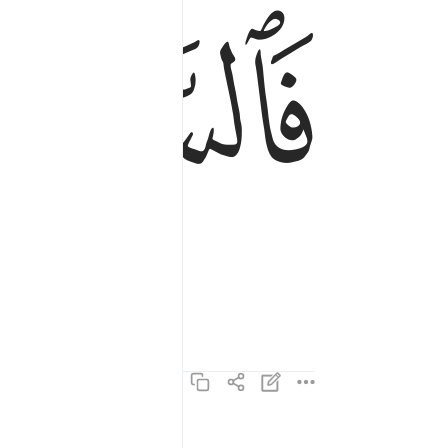
ﲛ
فَٱلسَّـٰبِقَـٰتِ سَبْقًۭا ٤