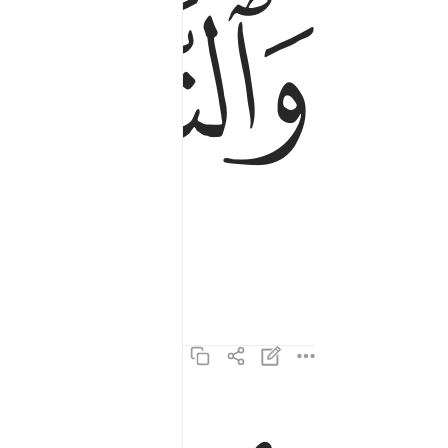
ﲕ
والسابحات سبحا ٣
وَٱلسَّـٰبِحَـٰتِ سَبْحًۭا ٣