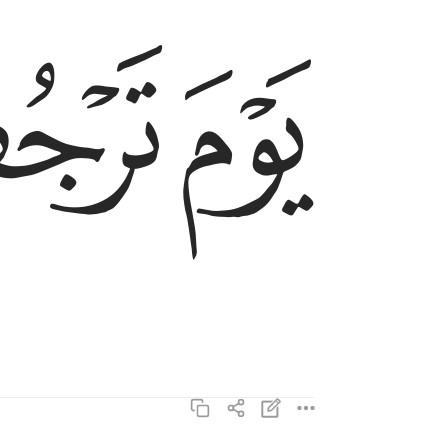
ﲡ
ﲢ
يوم ترجف الراجفة ٦
يَوْمَ تَرْجُفُ ٱلرَّاجِفَةُ ٦