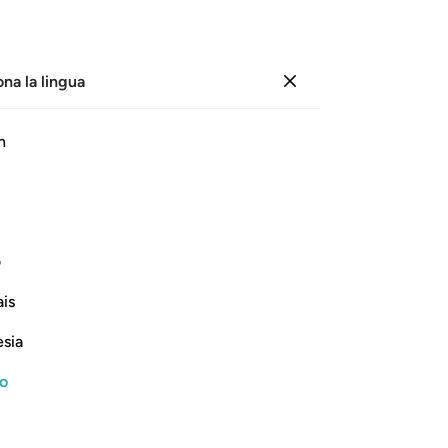
ona la lingua
Registrazione
Pagina
583
Juz
30
/
Hizb
59
h
panti Violente
recitazione audio, significato parola per parola e traslitterazione.
ف
Nel nome di Allah, il Compassionevole, il Misericordioso
is
esia
no