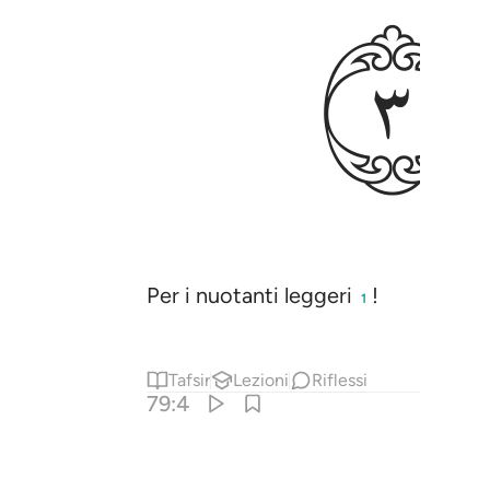
ﲚ
Per i nuotanti leggeri
!
1
Tafsir
Lezioni
Riflessi
79:4