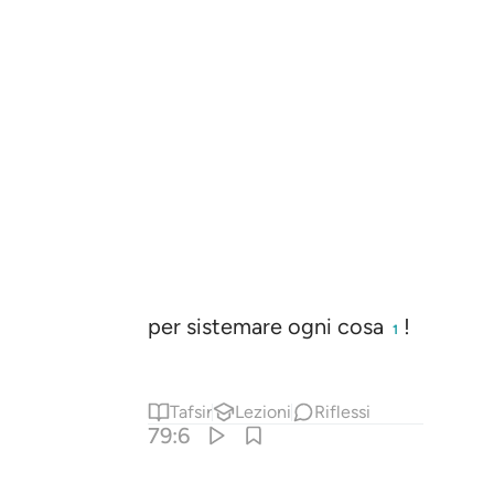
per sistemare ogni cosa
!
1
Tafsir
Lezioni
Riflessi
79:6