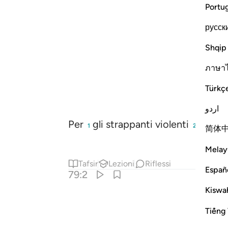
Portu
русск
Shqip
ภาษา
Türkç
اردو
Per
gli strappanti violenti
!
1
2
简体
Melay
Tafsir
Lezioni
Riflessi
Españ
79:2
Kiswah
Tiếng 