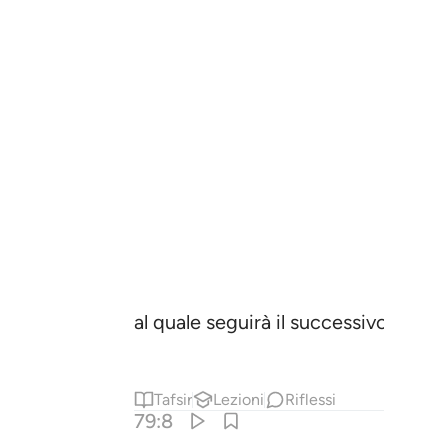
al quale seguirà il successivo
,
1
Tafsir
Lezioni
Riflessi
79:8