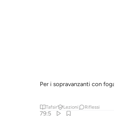
Per i sopravanzanti con foga
1
Tafsir
Lezioni
Riflessi
79:5