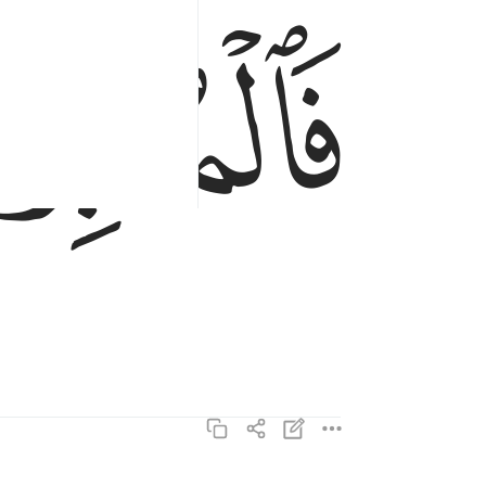
ﲞ
فالمدبرات امرا ٥
فَٱلْمُدَبِّرَٰتِ أَمْرًۭا ٥