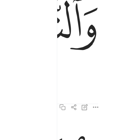
ﲒ
والناشطات نشطا ٢
وَٱلنَّـٰشِطَـٰتِ نَشْطًۭا ٢