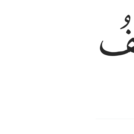
ﲣ
ante
,
1