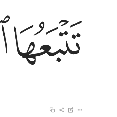
ﲥ
ﲦ
تتبعها الرادفة ٧
تَتْبَعُهَا ٱلرَّادِفَةُ ٧