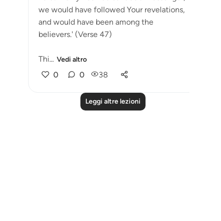
we would have followed Your revelations,
and would have been among the
believers.' (Verse 47)
Thi...
Vedi altro
0
0
38
Leggi altre lezioni
Notes
placeholders
close