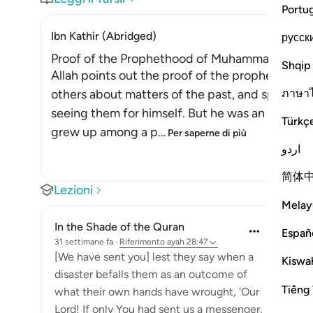
Portu
Ibn Kathir (Abridged)
русск
Proof of the Prophethood of Muhammad ﷺ
Shqip
Allah points out the proof of the prophethood of Muhammad 
ภาษา
others about matters of the past, and spoke ab
seeing them for himself. But he was an illitera
Türkç
grew up among a p
…
Per saperne di più
اردو
简体
Lezioni
Melay
In the Shade of the Quran
Españ
31 settimane fa
·
Riferimento
ayah 28:47
[We have sent you] lest they say when a
Kiswah
disaster befalls them as an outcome of
Tiếng 
what their own hands have wrought, 'Our
Lord! If only You had sent us a messenger,