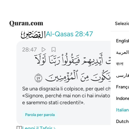
Selezi
028
ولولا ان تصيبهم مصيبة بما قدمت ايديهم 
Al-Qasas
28:47
Englis
28:47
العربية
ﱽ
ﱾ
ﱿ
ﲀ
ﲁ
বাংলা
ﲇ
ﲈ
ﲉ
ﲊ
ارسی
França
Se una disgrazia li colpisce, per quel che le 
«Signore, perché mai non ci hai inviato un me
Indon
e saremmo stati credenti!».
Italia
Parola per parola
Dutch
Leggi il Tafsir