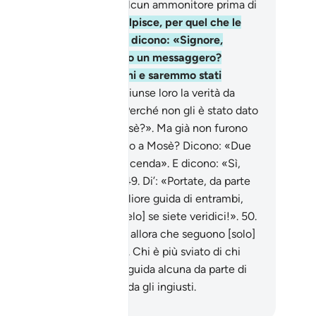
polo al quale non giunse alcun ammonitore prima di
47
.
Se una disgrazia li colpisce, per quel che le
ro mani hanno commesso, dicono: «Signore,
rché mai non ci hai inviato un messaggero?
remmo seguito i Tuoi segni e saremmo stati
edenti!».
48
.
Ma quando giunse loro la verità da
rte Nostra, hanno detto «Perché non gli è stato dato
ello che è stato dato a Mosè?». Ma già non furono
creduli di quello che fu dato a Mosè? Dicono: «Due
gie che si sostengono a vicenda». E dicono: «Sì,
n crediamo in nessuna» .
49
.
Di’: «Portate, da parte
Allah, un Libro che sia migliore guida di entrambi,
 lo possa seguire, [portatelo] se siete veridici!».
50
.
e non ti rispondono, sappi allora che seguono [solo]
loro passioni, niente di più. Chi è più sviato di chi
gue la sua passione senza guida alcuna da parte di
ah? In verità Allah non guida gli ingiusti.
mza Roberto Piccardo