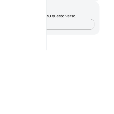
punti e riflessioni
 hai appunti o riflessioni su questo verso.
Cattura i tuoi pensieri…