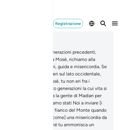
Registrazione
ggere nel contesto
itolo 28, Pagina 391, Juz 20
.
Dopo aver distrutto le generazioni precedenti,
ero abbiamo dato il Libro a Mosè, richiamo alla
retta visione per gli uomini, guida e misericordia. Se
 ricorderanno?
44
.
Tu non eri sul lato occidentale,
ando demmo l’ordine a Mosè, tu non eri fra i
stimoni.
45
.
Abbiamo creato generazioni la cui vita si
lungò ; tu non dimoravi tra la gente di Madian per
itare loro i Nostri segni: siamo stati Noi a inviare [i
ssaggeri].
46
.
E non eri sul fianco del Monte quando
iamammo. Ma [sei giunto come] una misericordia da
rte del tuo Signore, affinché tu ammonisca un