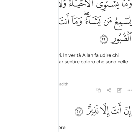
ﱐ
ﱑ
ﱒ
ﱓ
ﱔﱕ
ﱖ
ﱗ
َمَا يَسْتَوِى ٱلْأَحْيَآءُ وَلَا ٱلْأَمْوَٰتُ ۚ إِنَّ ٱللَّهَ يُسْمِعُ مَن يَشَآء
ﱘ
ﱙ
ﱚﱛ
ﱜ
ﱝ
ﱞ
ﱟ
ﱠ
ﱡ
ﱢ
né i morti sono uguali ai vivi. In verità Allah fa udire chi
vuole, mentre tu non puoi far sentire coloro che sono nelle
tombe.
Tafsir
Lezioni
Riflessi
Hadith
35:23
ﱣ
ﱤ
ن انت الا نذير ٢٣
ﱥ
ﱦ
ﱧ
ِنْ أَنتَ إِلَّا نَذِيرٌ ٢٣
Tu non sei che un ammonitore.