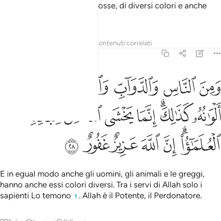
hanno striature bianche e rosse, di diversi colori e anche
nere, corvine.
Tafsir
Lezioni
Riflessi
Contenuti correlati
35:28
ﲥ
ﲦ
ﲧ
ﲨ
ﲩ
من الناس والدواب والانعام مختلف الوانه كذالك انما يخشى الله من عباده
َمِنَ ٱلنَّاسِ وَٱلدَّوَآبِّ وَٱلْأَنْعَـٰمِ مُخْتَلِفٌ أَلْوَٰنُهُۥ كَذَٰلِكَ ۗ إِنَّمَا يَخْشَى ٱللَّهَ 
ﲪ
ﲫﲬ
ﲭ
ﲮ
ﲯ
ﲰ
ﲱ
ﲲﲳ
ﲴ
ﲵ
ﲶ
ﲷ
ﲸ
E in egual modo anche gli uomini, gli animali e le greggi,
hanno anche essi colori diversi. Tra i servi di Allah solo i
sapienti Lo temono
. Allah è il Potente, il Perdonatore.
1