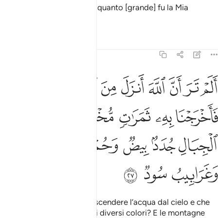
poi afferrai i miscredenti e quanto [grande] fu la Mia
riprovazione.
Tafsir
Lezioni
Riflessi
35:27
ﲍ
ﲎ
ﲏ
ﲐ
ﲑ
ﲒ
ﲓ
ﲔ
لم تر ان الله انزل من السماء ماء فاخرجنا به ثمرات مختلفا الوانها وم
َلَمْ تَرَ أَنَّ ٱللَّهَ أَنزَلَ مِنَ ٱلسَّمَآءِ مَآءًۭ فَأَخْرَجْنَا بِهِۦ ثَمَرَٰتٍۢ مُّخْتَلِفً
ﲕ
ﲖ
ﲗ
ﲘ
ﲙﲚ
ﲛ
ﲜ
ﲝ
ﲞ
ﲟ
ﲠ
ﲡ
ﲢ
ﲣ
ﲤ
Non hai visto che Allah fa scendere l’acqua dal cielo e che
suscitiamo da essa frutti di diversi colori? E le montagne