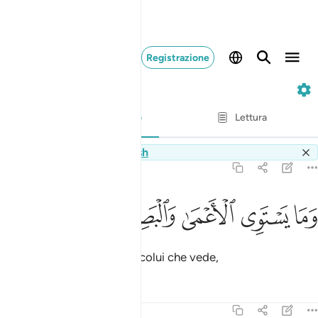
Registrazione
35. Fatir
Versetto per versetto
Lettura
Traduzione
: Hamza Roberto Piccardo
Switch Quran.com to
English
35:19
ﱁ
ﱂ
ما يستوي الاعمى والبصير ١٩
ﱃ
ﱄ
ﱅ
َمَا يَسْتَوِى ٱلْأَعْمَىٰ وَٱلْبَصِيرُ ١٩
Non sono uguali il cieco e colui che vede,
Tafsir
Lezioni
Riflessi
35:20