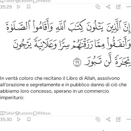
Tafsir
Lezioni
Riflessi
35:29
ﲹ
ﲺ
ﲻ
ﲼ
ﲽ
ﲾ
ﲿ
ن الذين يتلون كتاب الله واقاموا الصلاة وانفقوا مما رزقناهم سرا وعلانية
ِنَّ ٱلَّذِينَ يَتْلُونَ كِتَـٰبَ ٱللَّهِ وَأَقَامُوا۟ ٱلصَّلَوٰةَ وَأَنفَقُوا۟ مِمَّا رَزَقْنَـٰهُم
ﳀ
ﳁ
ﳂ
ﳃ
ﳄ
ﳅ
ﳆ
ﳇ
ﳈ
ﳉ
In verità coloro che recitano il Libro di Allah, assolvono
all’orazione e segretamente e in pubblico danno di ciò che
abbiamo loro concesso, sperano in un commercio
imperituro:
Tafsir
Lezioni
Riflessi
35:30