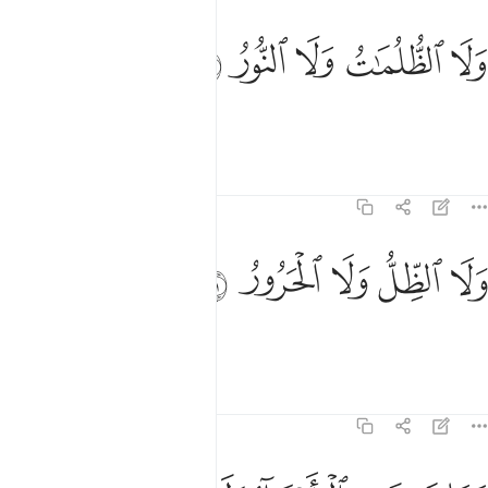
ﱆ
لا الظلمات ولا النور ٢٠
ﱇ
ﱈ
ﱉ
ﱊ
َلَا ٱلظُّلُمَـٰتُ وَلَا ٱلنُّورُ ٢٠
né le tenebre e la luce,
Tafsir
Lezioni
Riflessi
35:21
ﱋ
ﱌ
لا الظل ولا الحرور ٢١
ﱍ
ﱎ
ﱏ
َلَا ٱلظِّلُّ وَلَا ٱلْحَرُورُ ٢١
né l’ombra e la calura,
Tafsir
Lezioni
Riflessi
35:22
ما يستوي الاحياء ولا الاموات ان الله يسمع من يشاء وما انت بمسمع من 