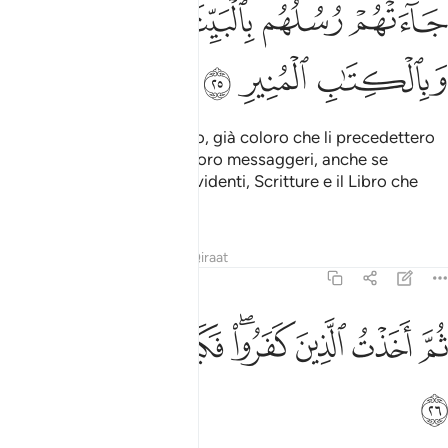
ﱽ
ﱾ
ﱿ
ﲀ
ﲁ
ﲂ
ﲃ
E se ti trattano da bugiardo, già coloro che li precedettero
tacciarono di menzogna i loro messaggeri, anche se
avevano recato le prove evidenti, Scritture e il Libro che
illumina:
Tafsir
Lezioni
Riflessi
Qiraat
35:26
ﲄ
ﲅ
ﲆ
ﲇﲈ
م اخذت الذين كفروا فكيف كان نكير ٢٦
ﲉ
ﲊ
ﲋ
ُمَّ أَخَذْتُ ٱلَّذِينَ كَفَرُوا۟ ۖ فَكَيْفَ كَانَ نَكِيرِ ٢٦
ﲌ