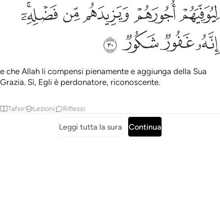
ﳊ
ﳋ
ﳌ
ﳍ
يوفيهم اجورهم ويزيدهم من فضله انه غفور شكور ٣٠
ﳎﳏ
ِيُوَفِّيَهُمْ أُجُورَهُمْ وَيَزِيدَهُم مِّن فَضْلِهِۦٓ ۚ إِنَّهُۥ غَفُورٌۭ شَكُورٌۭ ٣٠
ﳐ
ﳑ
ﳒ
ﳓ
e che Allah li compensi pienamente e aggiunga della Sua
Grazia. Sì, Egli è perdonatore, riconoscente.
Tafsir
Lezioni
Riflessi
Leggi tutta la sura
Continua