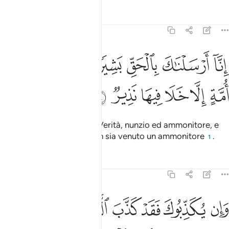
Tafsir
Lezioni
Riflessi
35:24
ﱨ
ﱩ
ﱪ
ﱫ
ﱬﱭ
نا ارسلناك بالحق بشيرا ونذيرا وان من امة الا خلا فيها نذير ٢٤
ﱮ
ﱯ
ِنَّآ أَرْسَلْنَـٰكَ بِٱلْحَقِّ بَشِيرًۭا وَنَذِيرًۭا ۚ وَإِن مِّنْ أُمَّةٍ إِلَّا خَلَا فِيهَا نَذِيرٌۭ ٤
ﱰ
ﱱ
ﱲ
ﱳ
ﱴ
ﱵ
Ti abbiamo inviato con la Verità, nunzio ed ammonitore, e
non c’è comunità in cui non sia venuto un ammonitore
.
1
Tafsir
Lezioni
Riflessi
35:25
ﱶ
ﱷ
ﱸ
ﱹ
ﱺ
ﱻ
ﱼ
ان يكذبوك فقد كذب الذين من قبلهم جاءتهم رسلهم بالبينات وبالزبر وبال
َإِن يُكَذِّبُوكَ فَقَدْ كَذَّبَ ٱلَّذِينَ مِن قَبْلِهِمْ جَآءَتْهُمْ رُسُلُهُم بِٱلْبَ