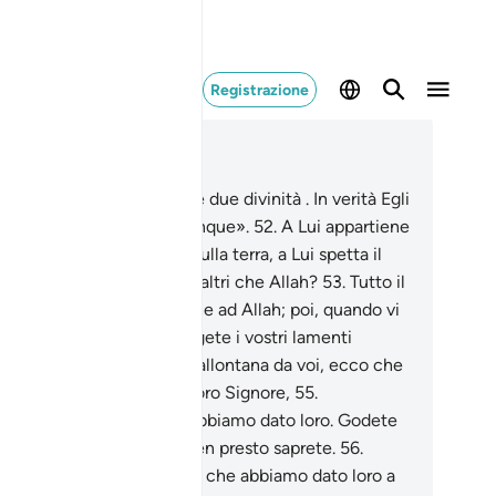
Registrazione
ggere nel contesto
itolo 16, Pagina 273, Juz 14
.
Allah dice: «Non adottate due divinità . In verità Egli
il Dio Unico, TemeteMi dunque».
52
.
A Lui appartiene
to ciò che c’è nei cieli e sulla terra, a Lui spetta il
lto sempiterno. Temerete altri che Allah?
53
.
Tutto il
ne di cui godete appartiene ad Allah; poi, quando vi
ca la sventura, a Lui rivolgete i vostri lamenti
osciati.
54
.
Quando poi l’allontana da voi, ecco che
uni associano divinità al loro Signore,
55
.
sconoscendo quello che abbiamo dato loro. Godete
re [per un periodo], ché ben presto saprete.
56
.
tribuiscono parte di quello che abbiamo dato loro a