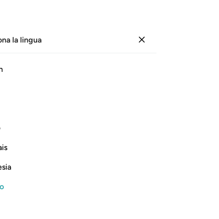
ona la lingua
Registrazione
Le
h
Cap
51
ﱗ
ﱘ
ﱙ
ﱚ
ﱛ
è 
tut
 a loro stessi quello che più desiderano
.
cu
1
ف
be
Continua a leggere
is
toc
ang
esia
alc
di
no
pu
 to Things that Allah had provided for
At