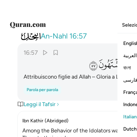
Selezi
016
ويجعلون لله البنات سبحانه ولهم ما
An-Nahl
16:57
Englis
16:57
العربية
ﱜ
ﱝ
ﱞ
বাংলা
Attribuiscono figlie ad Allah – Gloria a Lui! – e
ارسی
Parola per parola
França
Leggi il Tafsir
Indon
Italia
Ibn Kathir (Abridged)
Dutch
Among the Behavior of the Idolators was vowing