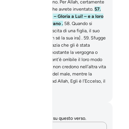
seri che neanche conoscono. Per Allah, certamente
sarà chiesto conto di ciò che avrete inventato.
57
.
ribuiscono figlie ad Allah – Gloria a Lui! – e a loro
essi quello che più desiderano .
58
.
Quando si
uncia ad uno di loro la nascita di una figlia, il suo
to si adombra e soffoca [in sé la sua ira] .
59
.
Sfugge
a gente, per via della disgrazia che gli è stata
nunciata: deve tenerla nonostante la vergogna o
pellirla nella polvere? Quant’è orribile il loro modo
giudicare.
60
.
A quelli che non credono nell’altra vita
applica la metafora stessa del male, mentre la
afora più elevata spetta ad Allah, Egli è l’Eccelso, il
ggio.
mza Roberto Piccardo
punti e riflessioni
 hai appunti o riflessioni su questo verso.
Cattura i tuoi pensieri…