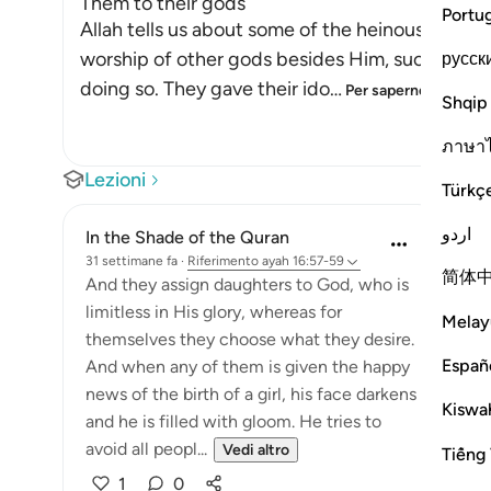
Them to their gods
Portu
Allah tells us about some of the heinous deeds
worship of other gods besides Him, such as ido
русск
doing so. They gave their ido
…
Per saperne di più
Shqip
ภาษา
Lezioni
Türkç
اردو
In the Shade of the Quran
31 settimane fa
·
Riferimento
ayah 16:57-59
简体
And they assign daughters to God, who is
limitless in His glory, whereas for
Melay
themselves they choose what they desire.
Españ
And when any of them is given the happy
news of the birth of a girl, his face darkens
Kiswah
and he is filled with gloom. He tries to
avoid all peopl...
Vedi altro
Tiếng 
1
0