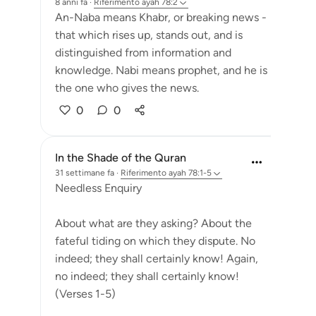
8 anni fa
·
Riferimento
ayah 78:2
An-Naba means Khabr, or breaking news -
that which rises up, stands out, and is
distinguished from information and
knowledge. Nabi means prophet, and he is
the one who gives the news.
0
0
In the Shade of the Quran
31 settimane fa
·
Riferimento
ayah 78:1-5
Needless Enquiry
About what are they asking? About the
fateful tiding on which they dispute. No
indeed; they shall certainly know! Again,
no indeed; they shall certainly know!
(Verses 1-5)