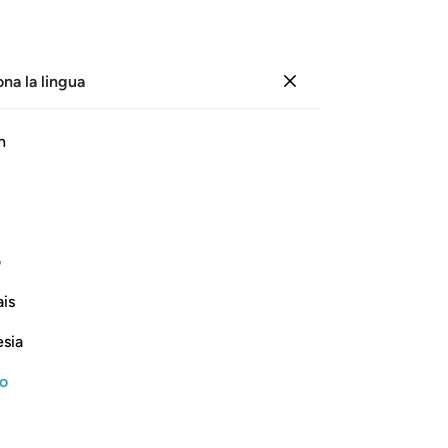
ona la lingua
Registrazione
Le
h
Cap
1
.
ﱄ
ﱅ
ﱆ
ﱇ
An
pr
fa
ف
8
.
Continua a leggere
is
so
gi
esia
Cos
po
no
sc
su