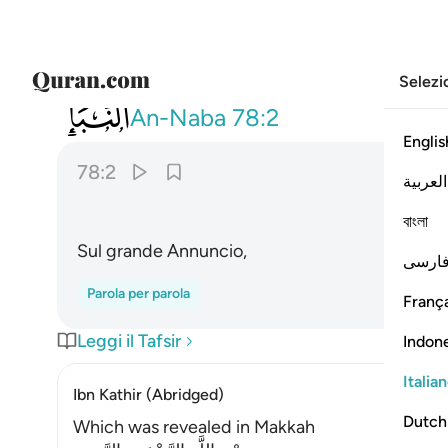
Selezi
078
عن النبا العظيم ٢
An-Naba
78:2
Englis
78:2
العربية
বাংলা
Sul grande Annuncio,
ارسی
Parola per parola
França
Leggi il Tafsir
Indon
Italia
Ibn Kathir (Abridged)
Dutch
Which was revealed in Makkah