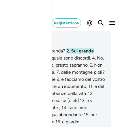
Registrazione
ggere nel contesto
itolo 78, Pagina 582, Juz 30
Su cosa si interrogano a vicenda?
2
.
Sul grande
nuncio,
3
.
a proposito del quale sono discordi.
4
.
No,
esto sapranno.
5
.
Ancora no, presto sapranno.
6
.
Non
cemmo della terra una culla,
7
.
delle montagne pioli?
Vi abbiamo creato in coppie
9
.
e facciamo del vostro
nno un riposo,
10
.
della notte un indumento,
11
.
e del
orno un mezzo per le incombenze della vita.
12
.
truimmo sopra di voi sette solidi [cieli]
13
.
e vi
nemmo una lampada ardente ;
14
.
facciamo
endere dalle nuvole un’acqua abbondante
15
.
per
scitare grano e vegetazione
16
.
e giardini