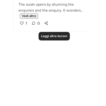
The surah opens by shunning the
enquirers and the enquiry. It wonders...
Vedi altro
1
0
Leggi altre lezioni
Notes
placeholders
close