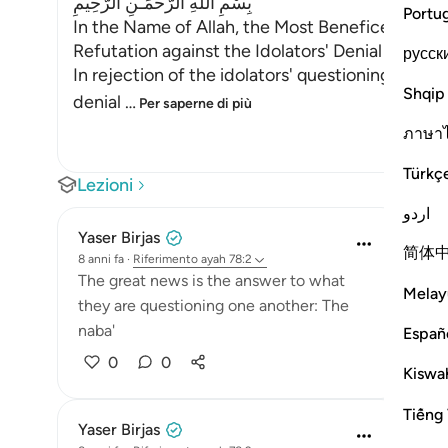
بِسْمِ اللَّهِ الرَّحْمَـنِ الرَّحِيمِ
Portu
In the Name of Allah, the Most Beneficent, the
Refutation against the Idolators' Denial of th
русск
In rejection of the idolators' questioning abou
Shqip
denial
…
Per saperne di più
ภาษา
Türkç
Lezioni
اردو
Yaser Birjas
简体
8 anni fa
·
Riferimento
ayah 78:2
The great news is the answer to what
Melay
they are questioning one another: The
naba'
Españ
0
0
Kiswah
Tiếng 
Yaser Birjas