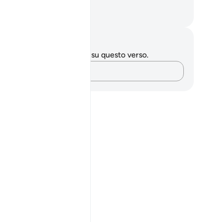
sureggianti.
mza Roberto Piccardo
punti e riflessioni
 hai appunti o riflessioni su questo verso.
Cattura i tuoi pensieri…