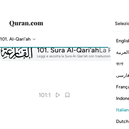
Selezi
101. Al-Qari'ah
Englis
101
101
.
Sura Al-Qari'ah
La Percot
العربية
Leggi e ascolta la Sura Al-Qari'ah con traduzione, tafsir, rec
বাংলা
ارسی
França
101:1
Indon
Italia
Dutch