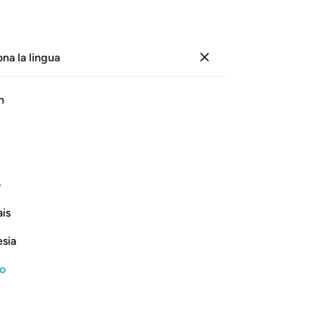
ona la lingua
Registrazione
Pagina
600
Juz
30
/
Hizb
60
h
ente
itazione audio, significato parola per parola e traslitterazione.
ف
Nel nome di Allah, il Compassionevole, il Misericordioso
is
esia
no