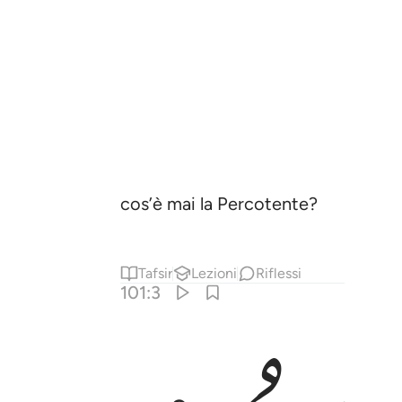
cos’è mai la Percotente?
Tafsir
Lezioni
Riflessi
101:3