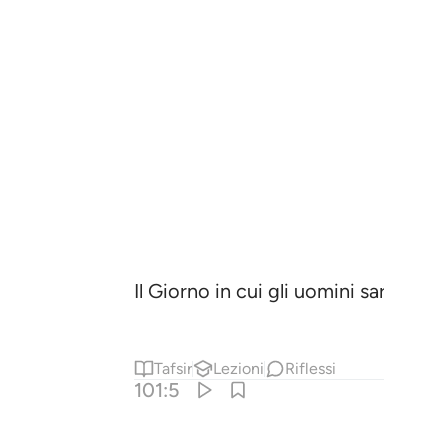
Il Giorno in cui gli uomini saranno
Tafsir
Lezioni
Riflessi
101:5