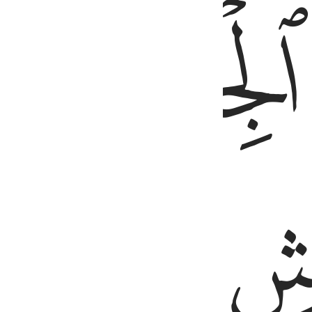
ﱵ
ﱶ
ﱸ