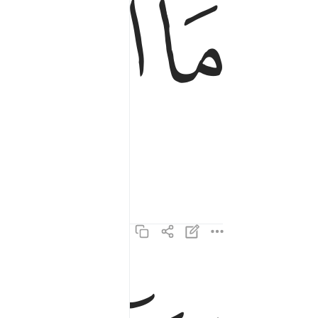
ﱦ
ﱧ
وما ادراك ما القارعة ٣
وَمَآ أَدْرَىٰكَ مَا ٱلْقَارِعَةُ ٣