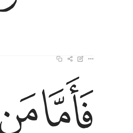
ﱹ
ﱺ
فاما من ثقلت موازينه ٦
فَأَمَّا مَن ثَقُلَتْ مَوَٰزِينُهُۥ ٦