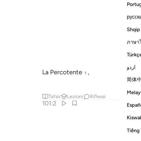
Portu
русск
Shqip
ภาษา
Türkç
اردو
La Percotente
,
1
简体
Melay
Tafsir
Lezioni
Riflessi
101:2
Españ
Kiswah
Tiếng 