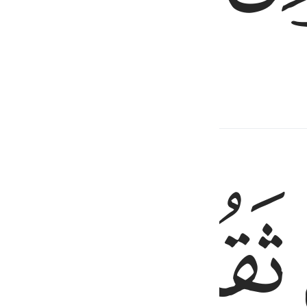
 cardata,
ﱻ
ﱼ