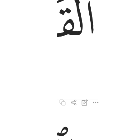
ﱤ
ما القارعة ٢
مَا ٱلْقَارِعَةُ ٢