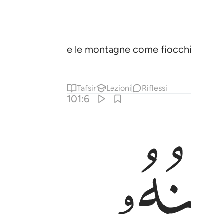
e le montagne come fiocchi di lana
Tafsir
Lezioni
Riflessi
101:6