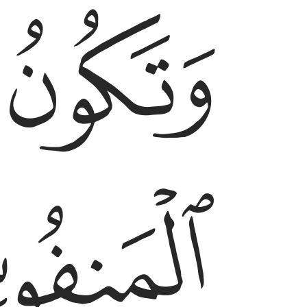
ﱴ
وتكون الجبال كالعهن المنفوش ٥
وَتَكُونُ ٱلْجِبَالُ كَٱلْعِهْنِ ٱلْمَنفُوشِ ٥
ﱷ