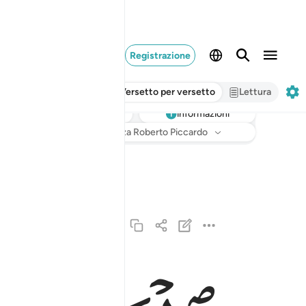
Registrazione
Versetto per versetto
Lettura
informazioni
Ascoltare
Traduzione
: Hamza Roberto Piccardo
القارعة ١
ٱلْقَارِعَةُ ١