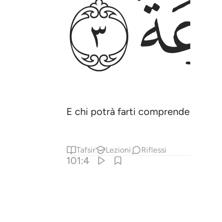
ﱭ
E chi potrà farti comprendere cos’
Tafsir
Lezioni
Riflessi
101:4