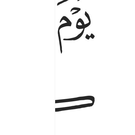
ﱮ
ﱯ
ﱱ