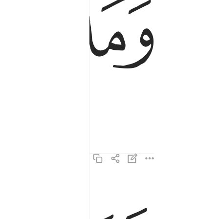
ﱩ
ﱪ
يوم يكون الناس كالفراش المبثوث ٤
يَوْمَ يَكُونُ ٱلنَّاسُ كَٱلْفَرَاشِ ٱلْمَبْثُوثِ ٤