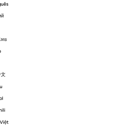
ﱥ
guês
ий
ไทย
e
中文
u
ol
ili
Việt