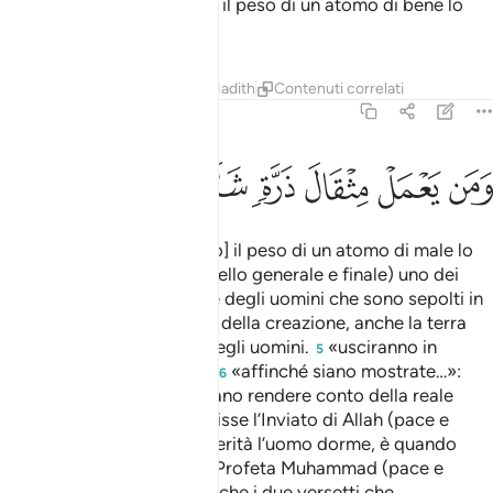
Chi avrà fatto [anche solo] il peso di un atomo di bene lo
vedrà,
Tafsir
Lezioni
Riflessi
Hadith
Contenuti correlati
99:8
ﲚ
ﲛ
ﲜ
من يعمل مثقال ذرة شرا يره ٨
ﲝ
ﲞ
ﲟ
ﲠ
َمَن يَعْمَلْ مِثْقَالَ ذَرَّةٍۢ شَرًّۭا يَرَهُۥ ٨
e chi avrà fatto [anche solo] il peso di un atomo di male lo
vedrà
.
Il terremoto (quello generale e finale) uno dei
1
2
segni dell’Ora.
Le spoglie degli uomini che sono sepolti in
3
essa.
Come tutto il resto della creazione, anche la terra
4
testimonierà delle azioni degli uomini.
«usciranno in
5
gruppi»: dalle loro tombe.
«affinché siano mostrate…»:
6
affinché gli uomini si possano rendere conto della reale
portata delle loro azioni. Disse l’Inviato di Allah (pace e
benedizioni su di lui): «In verità l’uomo dorme, è quando
muore che si sveglia».
Il Profeta Muhammad (pace e
7
benedizioni su di lui) disse che i due versetti che