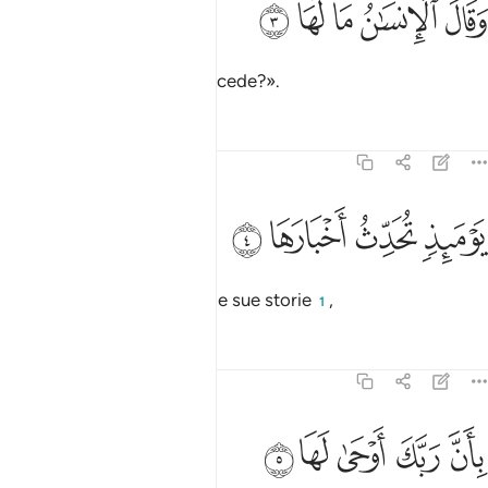
ﱾ
ﱿ
ﲀ
ﲁ
ﲂ
َقَالَ ٱلْإِنسَـٰنُ مَا لَهَا ٣
e dirà l’uomo: «Cosa le succede?».
Tafsir
Lezioni
Riflessi
99:4
ﲃ
ﲄ
وميذ تحدث اخبارها ٤
ﲅ
ﲆ
َوْمَئِذٍۢ تُحَدِّثُ أَخْبَارَهَا ٤
In quel Giorno racconterà le sue storie
,
1
Tafsir
Lezioni
Riflessi
99:5
ﲇ
ﲈ
ان ربك اوحى لها ٥
ﲉ
ﲊ
ﲋ
ِأَنَّ رَبَّكَ أَوْحَىٰ لَهَا ٥