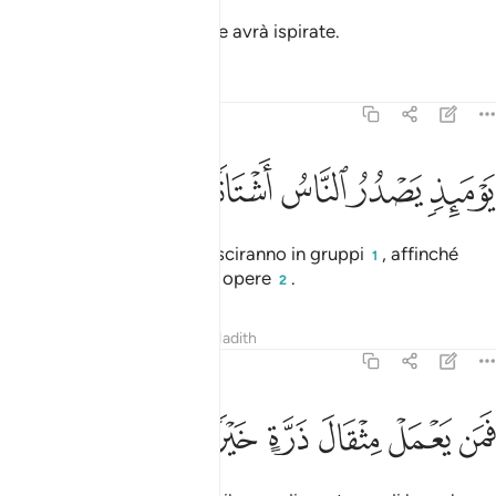
giacché il tuo Signore gliele avrà ispirate.
Tafsir
Lezioni
Riflessi
99:6
ﲌ
ﲍ
ﲎ
وميذ يصدر الناس اشتاتا ليروا اعمالهم ٦
ﲏ
ﲐ
ﲑ
ﲒ
َوْمَئِذٍۢ يَصْدُرُ ٱلنَّاسُ أَشْتَاتًۭا لِّيُرَوْا۟ أَعْمَـٰلَهُمْ ٦
In quel Giorno gli uomini usciranno in gruppi
, affinché
1
siano mostrate loro le loro opere
.
2
Tafsir
Lezioni
Riflessi
Hadith
99:7
ﲓ
ﲔ
ﲕ
من يعمل مثقال ذرة خيرا يره ٧
ﲖ
ﲗ
ﲘ
ﲙ
َمَن يَعْمَلْ مِثْقَالَ ذَرَّةٍ خَيْرًۭا يَرَهُۥ ٧