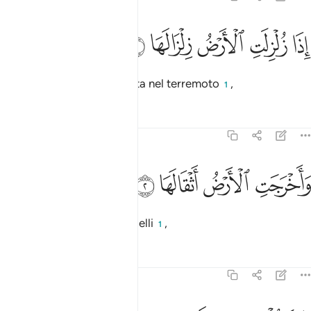
ﱵ
ﱶ
ذا زلزلت الارض زلزالها ١
ﱷ
ﱸ
ﱹ
ِذَا زُلْزِلَتِ ٱلْأَرْضُ زِلْزَالَهَا ١
Quando la terra sarà agitata nel terremoto
,
1
Tafsir
Lezioni
Riflessi
99:2
ﱺ
اخرجت الارض اثقالها ٢
ﱻ
ﱼ
ﱽ
َأَخْرَجَتِ ٱلْأَرْضُ أَثْقَالَهَا ٢
la terra rigetterà i suoi fardelli
,
1
Tafsir
Lezioni
Riflessi
99:3
قال الانسان ما لها ٣