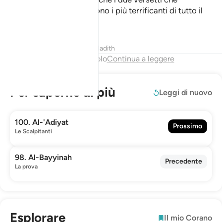
concludono questa sura sono i più terrificanti di tutto il
Corano.
Tafsir
Lezioni
Riflessi
Hadith
Fine del capitolo
Continua a leggere
Per saperne di più
Leggi di nuovo
100. Al-'Adiyat
Prossimo
Le Scalpitanti
98. Al-Bayyinah
Precedente
La prova
Esplorare
Il mio Corano