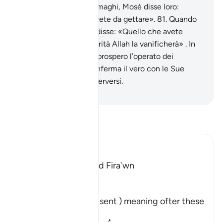
Quando poi giunsero i maghi, Mosè disse loro:
«Gettate quello che avete da gettare».
81
.
Quando
ebbero gettato, Mosè disse: «Quello che avete
prodotto è magia. In verità Allah la vanificherà» . In
verità Allah non rende prospero l’operato dei
corruttori.
82
.
Allah conferma il vero con le Sue
parole, a dispetto dei perversi.
-
Hamza Roberto Piccardo
Leggi il Tafsir
Ibn Kathir (Abridged)
The Story of Musa and Fira`wn
Allah said:
ثُمَّ بَعَثْنَا
(Then after them We sent ) meaning ofter these
Messengers,