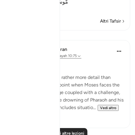
مُّوسَى وَهَـرُونَ إِلَى فِرْعَوْنَ
…
Per saperne di più
Altri Tafsir
Lezioni
In the Shade of the Quran
31 settimane fa
·
Riferimento
ayah 10:75
Truth or Sorcery
Moses' story is given in rather more detail than
Noah's. It starts at the point when Moses faces the
rejection of his message coupled with a challenge,
and concludes with the drowning of Pharaoh and his
soldiers. The account includes situatio...
Vedi altro
0
0
Leggi altre lezioni