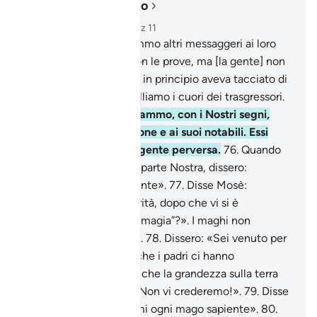
Leggere nel contesto
Capitolo 10, Pagina 217, Juz 11
74
.
Dopo di lui mandammo altri messaggeri ai loro
popoli. Vennero loro con le prove, ma [la gente] non
volle credere a ciò che in principio aveva tacciato di
menzogna. Così suggelliamo i cuori dei trasgressori.
75
.
Dopo di loro mandammo, con i Nostri segni,
Mosè e Aronne a Faraone e ai suoi notabili. Essi
furono orgogliosi. Era gente perversa.
76
.
Quando
giunse loro la verità da parte Nostra, dissero:
«Questa è magia evidente».
77
.
Disse Mosè:
«Vorreste dire della verità, dopo che vi si è
manifestata: “questa è magia”?». I maghi non
avranno riuscita alcuna.
78
.
Dissero: «Sei venuto per
allontanarci da quello che i padri ci hanno
tramandato e per far sì che la grandezza sulla terra
appartenga a voi due? Non vi crederemo!».
79
.
Disse
Faraone: «Conducetemi ogni mago sapiente».
80
.