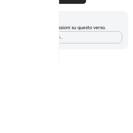
Appunti e riflessioni
Non hai appunti o riflessioni su questo verso.
Cattura i tuoi pensieri…
Notes
placeholders
close