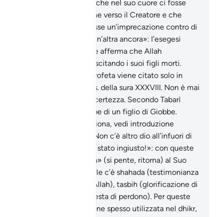
Giobbe non lasciò mai che nel suo cuore ci fosse
spazio per l’ingratitudine verso il Creatore e che
dalle sue labbra sfuggisse un’imprecazione contro di
Lui. «la sua famiglia e un’altra ancora»: l’esegesi
attinge alla tradizione e afferma che Allah
compensò Giobbe risuscitando i suoi figli morti.
«Dhu ’l-Kifl»: questo profeta viene citato solo in
questo passo e nel vers. della sura XXXVIII. Non è mai
stato identificato con certezza. Secondo Tabarì
(XXVII, 73-si tratterebbe di un figlio di Giobbe.
«l’Uomo del Pesce»: Giona, vedi introduzione
dell’omonima sura x. «Non c’è altro dio all’infuori di
Te! Gloria a Te! Io sono stato ingiusto!»: con queste
parole Giona fa «tawba» (si pente, ritorna) al Suo
Signore. In queste parole c’è shahada (testimonianza
di fede nell’Unicità di Allah), tasbih (glorificazione di
Allah) e istighfar (richiesta di perdono). Per queste
ragioni tale formula viene spesso utilizzata nel dhikr,