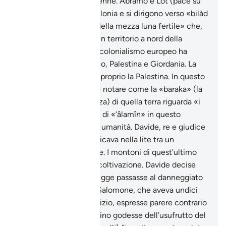
l’Altissimo, ne uscì indenne. Abramo e Lot (pace su
di loro) lasciano la Babilonia e si dirigono verso «bilàd
’ash- shâm», «la terra della mezza luna fertile» che,
tradizionalmente, era un territorio a nord della
penisola arabica che il colonialismo europeo ha
suddiviso in Siria, Libano, Palestina e Giordania. La
meta dei due profeti è proprio la Palestina. In questo
versetto è interessante notare come la «baraka» (la
benedizione, la pienezza) di quella terra riguarda «i
popoli» (è il significato di «‘âlamîn» in questo
contesto), cioè l’intera umanità. Davide, re e giudice
dei Figli di Israele, giudicava nella lite tra un
agricoltore e un pastore. I montoni di quest’ultimo
avevano distrutto una coltivazione. Davide decise
che la proprietà del gregge passasse al danneggiato
a titolo di indennizzo. Salomone, che aveva undici
anni e assisteva al giudizio, espresse parere contrario
e suggerì che il contadino godesse dell’usufrutto del