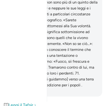
religione degli arabi» (non sono più di un quinto della
totalità dei musulmani) e neppure le sue leggi e i
suoi precetti sono legati a particolari circostanze
storiche o ambiente geografico. «Sarete
musulmani?»: sarete sottomessi alla Sua volontà.
Ricordiamo che IsIàm significa sottomissione ad
Allah e i «musulmani» sono quelli che la vivono
pienamente e coscientemente. «Non so se ciò…»:
non so se il fatto di non conoscere il termine che
Allah vi ha concesso sia una tentazione o
un’illusione.
69
.
Dicemmo: «Fuoco, sii frescura e
pace per Abramo» .
70
.
Tramarono contro di lui, ma
facemmo sì che fossero loro i perdenti.
71
.
Salvammo lui e Lot e [li guidammo] verso una terra
che colmammo di benedizione per i popoli .
-
Hamza Roberto Piccardo
Leggi il Tafsir