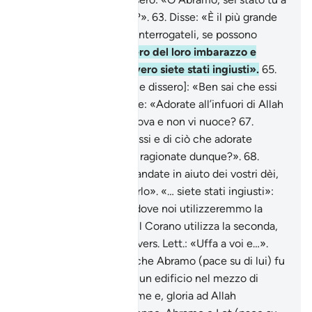
far questo ai nostri dèi?».
63
.
Disse: «È il più grande
di loro che lo ha fatto. Interrogateli, se possono
parlare!».
64
.
Si avvidero del loro imbarazzo e
dissero tra loro: «Davvero siete stati ingiusti».
65
.
Fecero un voltafaccia [e dissero]: «Ben sai che essi
non parlano!» .
66
.
Disse: «Adorate all’infuori di Allah
qualcuno che non vi giova e non vi nuoce?
67
.
Vergognatevi di voi stessi e di ciò che adorate
all’infuori di Allah! Non ragionate dunque?».
68
.
Dissero: «Bruciatelo e andate in aiuto dei vostri dèi,
se siete [in grado] di farlo». «… siete stati ingiusti»:
come già in altri passi dove noi utilizzeremmo la
prima persona plurale, il Corano utilizza la seconda,
vedi anche più sotto il vers. Lett.: «Uffa a voi e…».
Riferisce la tradizione che Abramo (pace su di lui) fu
precipitato dal tetto di un edificio nel mezzo di
un’enorme pira in fiamme e, gloria ad Allah