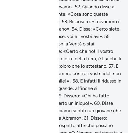
via, Noi che lo conoscevamo .
52
.
Quando disse a
suo padre e alla sua gente: «Cosa sono queste
statue in cui credete?».
53
.
Risposero: «Trovammo i
nostri avi che le adoravano».
54
.
Disse: «Certo siete
stati nell’errore più palese, voi e i vostri avi».
55
.
Dissero: «Sei venuto con la Verità o stai
scherzando?».
56
.
Disse: «Certo che no! Il vostro
Signore è il Signore dei cieli e della terra, è Lui che li
ha creati e io sono tra coloro che lo attestano.
57
.
E
[giuro] per Allah che tramerò contro i vostri idoli non
appena volterete le spalle!» .
58
.
E infatti li ridusse in
briciole, eccetto il più grande, affinché si
rivolgessero ad esso .
59
.
Dissero: «Chi ha fatto
questo ai nostri dèi è certo un iniquo!».
60
.
Disse
[qualcuno di loro]: «Abbiamo sentito un giovane che
li disprezzava: si chiama Abramo».
61
.
Dissero:
«Conducetelo al loro cospetto affinché possano
testimoniare» .
62
.
Dissero: «O Abramo, sei stato tu a