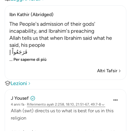
Ibn Kathir (Abridged)
The People's admission of their gods'
incapability, and Ibrahim's preaching
Allah tells us that when Ibrahim said what he
said, his people
فَرَجَعُواْ إ
…
Per saperne di più
Altri Tafsir
Lezioni
J Yousef
4 anni fa
·
Riferimento
ayah 2:258, 18:10, 21:51-67, 49:7-8
Allah (swt) directs us to what is best for us in this
religion