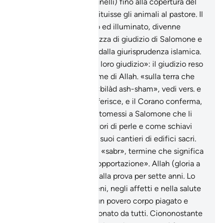
gregge (lana, latte e agnelli) fino alla copertura del
danno subito e poi restituisse gli animali al pastore. Il
parere fu ritenuto equo ed illuminato, divenne
proverbiale della saggezza di giudizio di Salomone e
fu in seguito acquisito dalla giurisprudenza islamica.
«Fummo testimoni del loro giudizio»: il giudizio reso
dai profeti è reso in nome di Allah. «sulla terra che
abbiamo benedetta»: «bilàd ash-sham», vedi vers. e
la nota. La tradizione riferisce, e il Corano conferma,
che i dèmoni erano sottomessi a Salomone che li
utilizzava come pescatori di perle e come schiavi
nelle sue miniere e nei suoi cantieri di edifici sacri.
Giobbe è il simbolo del «sabr», termine che significa
«pazienza, costanza, sopportazione». Allah (gloria a
Lui l’Altissimo) lo mise alla prova per sette anni. Lo
colpì duramente nei beni, negli affetti e nella salute
fisica, riducendolo ad un povero corpo piagato e
sanguinolento, abbandonato da tutti. Ciononostante