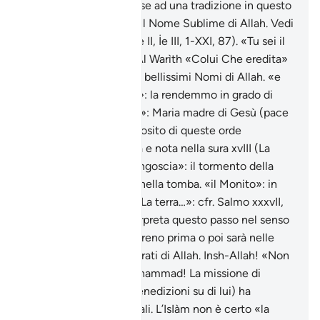
il ricordo di Allah. In base ad una tradizione in questo
versetto si troverebbe il Nome Sublime di Allah. Vedi
Appendice (vedi anche II, İe III, 1-XXI, 87). «Tu sei il
migliore degli eredi»: Al Warìth «Colui Che eredita»
è uno dei novantanove bellissimi Nomi di Allah. «e
sanammo la sua sposa»: la rendemmo in grado di
procreare. «colei che…»: Maria madre di Gesù (pace
su di entrambi). A proposito di queste orde
apocalittiche vedi nota e nota nella sura xvIII (La
Caverna). «la grande angoscia»: il tormento della
morte: l’interrogatorio nella tomba. «il Monito»: in
questo caso la Toràh. «La terra…»: cfr. Salmo xxxvII,
L’esegesi islamica interpreta questo passo nel senso
che anche il potere terreno prima o poi sarà nelle
mani dei credenti timorati di Allah. Insh-Allah! «Non
ti mandammo…» o Muhammad! La missione di
Muhammad (pace e benedizioni su di lui) ha
caratteristiche universali. L’IsIàm non è certo «la