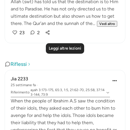
Allah (swt) has told us that the destination is to Him
and to Paradise. He has not only directed us to the
ultimate destination but also shown us how to get
there. The Qur’an and the sunnah of the...
Vedi altro
23
2
Leggi altre lezioni
Riflessi
Jia 2233
25 settimane fa
·
ayah 3:173-175, 65:3, 1:5, 21:62-70, 25:58, 37:14
Riferimento
3-144, 73:9
When the people of Ibrahim A.S saw the condition
of their idols, they asked each other to burn him to
avenge for and help the idols. Those idols became
their liability that they had to help them,
underscoring the fact that they cause no benefit or